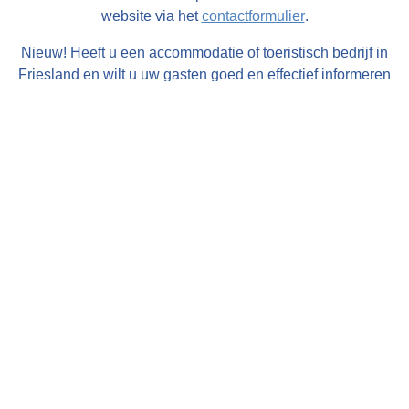
website via het
contactformulier
.
Nieuw! Heeft u een accommodatie of toeristisch bedrijf in
Friesland en wilt u uw gasten goed en effectief informeren
over de omgeving van uw bedrijf bestel dan de gratis
FrieslandWonderland-flyers
voor op uw balie, in uw
folderrek of informatiemap!
Zakelijk menu
•