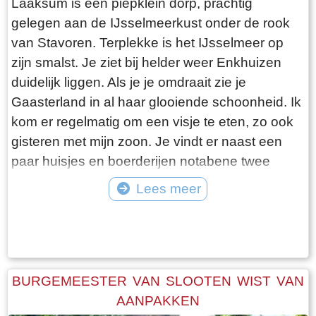
Laaksum is een piepklein dorp, prachtig
gelegen aan de IJsselmeerkust onder de rook
van Stavoren. Terplekke is het IJsselmeer op
zijn smalst. Je ziet bij helder weer Enkhuizen
duidelijk liggen. Als je je omdraait zie je
Gaasterland in al haar glooiende schoonheid. Ik
kom er regelmatig om een visje te eten, zo ook
gisteren met mijn zoon. Je vindt er naast een
paar huisjes en boerderijen notabene twee
visrestaurants op steenworp afstand van elkaar.
Lees meer
Er schijnt het jaar rond voldoende klandizie te
Tekst: © Bauke Folkertsma Foto: © Bauke Folkertsma
zijn voor beide en dat stelt gerust. Gisteren
stond er “Laaksumer Bot” op de kaart bij het
linker restaurant dat sinds een paar jaar in de
voormalige zoutloods gevestigd is. Zolang de
BURGEMEESTER VAN SLOOTEN WIST VAN
voorraad strekt welteverstaan. De naam
AANPAKKEN