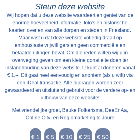
de kerkdiensten, bruiloften en begrafenissen.
Brink kreeg als eerste een telefoon. Als je wilde
Steun deze website
Elke oudejaarsdag komen dorpsbewoners bij
bellen kon je daar terecht, of de bakker kwam bij
Wij hopen dat u deze website waardeert en geniet van de
elkaar rondom de klokkenstoel om beurtelings
je langs als er een bericht voor je was. Je wist
enorme hoeveelheid informatie, foto's en historische
hangend aan het touw het oude jaar uit te
toen niet beter, zo was je opgegroeid en het
kaarten over en van alle dorpen en steden in Friesland.
luiden. Als je op het juiste tijdstip rond de kerk
Maar wist u dat deze website volledig draait op
werkte prima. Het huis bestond uit behalve de
wandelt, is de klok op de hele en halve uren te
enthousiaste vrijwilligers en geen commerciële en
bakkerij, een woonkamer, een woonkeuken,
betaalde uitingen bevat. Om die reden willen wij u in
horen met zijn mooie vérdragende klank.
een slaapkamer en een winkel. De kinderen
overweging geven om een kleine donatie te doen ter
sliepen boven op zolder. De oven van de
instandhouding van deze website. U kunt al doneren vanaf
bakkerij werd in de beginperiode verwarmd door
€ 1,--. Dit gaat heel eenvoudig en anoniem (als u wilt) via
het verbranden van takken en turf. Later werd
een iDeal transactie. Alle bijdragen worden zeer
gewaardeerd en uitsluitend gebruikt voor de verdere op- en
de oven verwarmd door middel van een
uitbouw van deze website!
oliebrander. De olie daarvoor werd opgeslagen
in olievaten achter de bakkerij. In de
Met vriendelijke groet, Bauke Folkertsma, DeeEnAa,
oorlogsjaren was de bakkerij verduisterd en
Online City- en Regiomarketing te Joure
leerden onderduikers de dorpsbewoners
schaken.