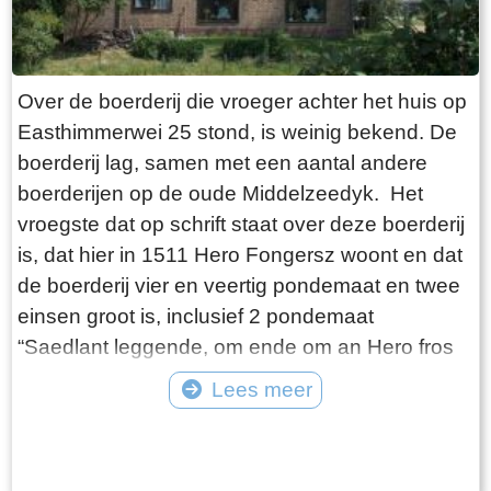
de pont gaat varen!
Over de boerderij die vroeger achter het huis op
Easthimmerwei 25 stond, is weinig bekend. De
boerderij lag, samen met een aantal andere
boerderijen op de oude Middelzeedyk. Het
vroegste dat op schrift staat over deze boerderij
is, dat hier in 1511 Hero Fongersz woont en dat
de boerderij vier en veertig pondemaat en twee
einsen groot is, inclusief 2 pondemaat
“Saedlant leggende, om ende om an Hero fros
huijs ende Heem“. Het weiland ligt vanaf de
Lees meer
boerderij tot aan de Mieddyk en het “hoijland” ligt
Tekst: © Wytske Heida Foto: © Atse Bruin
in het Meerland (Marlân). De boer moet over het
Tiltsje, Suderbuursterleane, door het dorp