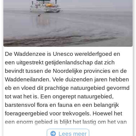
want deze is aan de binnenkant ook de moeite
waard. Er hangt een aantal historische houten
rouwborden aan de muur. In de huizen brandt
licht en de kachel. Aan de andere kant van de
terp loop je weer naar beneden, nu via voetpad
van gele klinkers. Als je daarna links aanhoudt
De Waddenzee is Unesco werelderfgoed en
kom je gewoon weer uit waar je bent begonnen.
een uitgestrekt getijdenlandschap dat zich
Het is moeilijk voor te stellen dat een dergelijk
bevindt tussen de Noordelijke provincies en de
terp ooit door mensenhanden is gemaakt.
Waddeneilanden. Vele duizenden jaren hebben
Terpen hadden een belangrijke functie als
eb en vloed dit prachtige natuurgebied gevormd
bescherming tegen overstromingen vanuit zee.
tot wat het is. Een ongerept natuurgebied,
Na de aanleg van dijken werden ze, ontdaan
barstensvol flora en fauna en een belangrijk
van hun nut, voor het grootste deel weer
foerageergebied voor trekvogels. Hoewel het
afgegraven. De vruchtbare grond naar elders
een enorm gebied is blijkt het lastig om het van
verscheept. Hoe rigoureus deze vorm van
dichtbij te zien en ervaren. Natuurlijk kun je in
Lees meer
“mijnbouw” tekeer ging zie je het best in