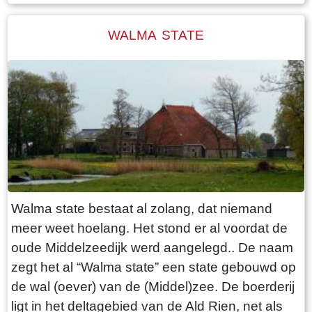
Folsgara naar de Tsjaerddyk om bij het land te
komen, aangezien er geen verbinding over de
WALMA STATE
Mieddyk is. Hoe de boerderij er uit zag, kunnen
we lezen in een advertentie van 24 oktober
1787 in de LC: De Secretaris ADEMA, zal op
Dinsdag den 30 October 1787 ’s Na demiddags
om 1 Uur, in het Waapen van Sneek by de
Finale Palm slag verkopen Een uitmuntende
ZATHE en LANDEN met de Huizinge, Schure,
Hovinge en wydere annexen gelegen in
Folsgare, groot in het geheel, 40 een tweede
Walma state bestaat al zolang, dat niemand
Pondematen belast met 19 Floreen by JELLE
meer weet hoelang. Het stond er al voordat de
PYTTERS bewoond Petry en May 1793 vry van
oude Middelzeedijk werd aangelegd.. De naam
Huur, te huur doende boven de lasten a 222
zegt het al “Walma state” een state gebouwd op
Car. Guldens waarop per Pondem. geboden is
de wal (oever) van de (Middel)zee. De boerderij
111 g.gls. Jelle Pytters (Pieters) is de zoon van
ligt in het deltagebied van de Ald Rien, net als