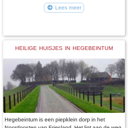
vangt iedereen bot bij Laaksum.
van Jongemastate. Het poortgebouw geeft
Lees meer
toegang tot het park Jongemastate. In het
Tekst: © Bauke Folkertsma Foto: © Bauke Folkertsma
poortgebouw zit een zware groene deur waarop
met statige sierletters “gelieve de deur te sluiten
aub”. Het is de moeite waard om het park eens
te bekijken. Je vindt er stinzenflora en stenen
HEILIGE HUISJES IN HEGEBEINTUM
restanten van de state die er eens gestaan
heeft. Grote brokken zandsteen liggen her en
der verspreid door het park alsof er een enorme
explosie heeft plaatsgevonden. Niets is minder
waar. De laatste bewoner van Jongemastate
was Burgemeester van Slooten. Hij was
burgemeester van de gemeente
Rauwerderhem. Het voormalige gemeentehuis
staat een eindje verderop. Het is moeilijk voor te
Hegebeintum is een piepklein dorp in het
stellen maar toen hij verhuisde heeft hij de state
Noordoosten van Friesland. Het ligt aan de weg