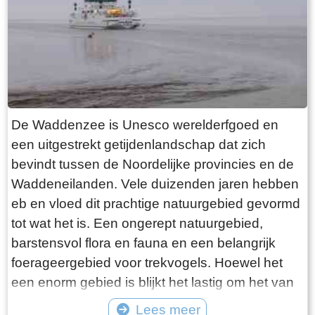
want deze is aan de binnenkant ook de moeite
waard. Er hangt een aantal historische houten
rouwborden aan de muur. In de huizen brandt
licht en de kachel. Aan de andere kant van de
terp loop je weer naar beneden, nu via voetpad
van gele klinkers. Als je daarna links aanhoudt
De Waddenzee is Unesco werelderfgoed en
kom je gewoon weer uit waar je bent begonnen.
een uitgestrekt getijdenlandschap dat zich
Het is moeilijk voor te stellen dat een dergelijk
bevindt tussen de Noordelijke provincies en de
terp ooit door mensenhanden is gemaakt.
Waddeneilanden. Vele duizenden jaren hebben
Terpen hadden een belangrijke functie als
eb en vloed dit prachtige natuurgebied gevormd
bescherming tegen overstromingen vanuit zee.
tot wat het is. Een ongerept natuurgebied,
Na de aanleg van dijken werden ze, ontdaan
barstensvol flora en fauna en een belangrijk
van hun nut, voor het grootste deel weer
foerageergebied voor trekvogels. Hoewel het
afgegraven. De vruchtbare grond naar elders
een enorm gebied is blijkt het lastig om het van
verscheept. Hoe rigoureus deze vorm van
dichtbij te zien en ervaren. Natuurlijk kun je in
Lees meer
“mijnbouw” tekeer ging zie je het best in