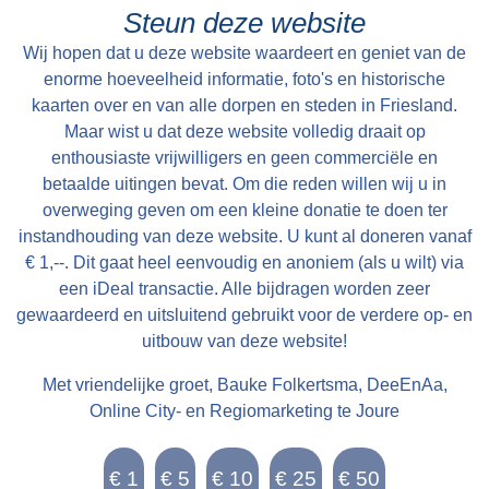
cum uxore bewoond tot St Petry en May 1801
Steun deze website
en kan alsdan vry van Huuringe door den Koper
Wij hopen dat u deze website waardeert en geniet van de
worden aangevaard.
enorme hoeveelheid informatie, foto's en historische
kaarten over en van alle dorpen en steden in Friesland.
Maar wist u dat deze website volledig draait op
enthousiaste vrijwilligers en geen commerciële en
betaalde uitingen bevat. Om die reden willen wij u in
overweging geven om een kleine donatie te doen ter
instandhouding van deze website. U kunt al doneren vanaf
€ 1,--. Dit gaat heel eenvoudig en anoniem (als u wilt) via
een iDeal transactie. Alle bijdragen worden zeer
gewaardeerd en uitsluitend gebruikt voor de verdere op- en
uitbouw van deze website!
Met vriendelijke groet, Bauke Folkertsma, DeeEnAa,
Online City- en Regiomarketing te Joure