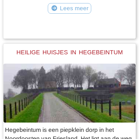
vangt iedereen bot bij Laaksum.
van Jongemastate. Het poortgebouw geeft
Lees meer
toegang tot het park Jongemastate. In het
Tekst: © Bauke Folkertsma Foto: © Bauke Folkertsma
poortgebouw zit een zware groene deur waarop
met statige sierletters “gelieve de deur te sluiten
aub”. Het is de moeite waard om het park eens
te bekijken. Je vindt er stinzenflora en stenen
HEILIGE HUISJES IN HEGEBEINTUM
restanten van de state die er eens gestaan
heeft. Grote brokken zandsteen liggen her en
der verspreid door het park alsof er een enorme
explosie heeft plaatsgevonden. Niets is minder
waar. De laatste bewoner van Jongemastate
was Burgemeester van Slooten. Hij was
burgemeester van de gemeente
Rauwerderhem. Het voormalige gemeentehuis
staat een eindje verderop. Het is moeilijk voor te
Hegebeintum is een piepklein dorp in het
stellen maar toen hij verhuisde heeft hij de state
Noordoosten van Friesland. Het ligt aan de weg