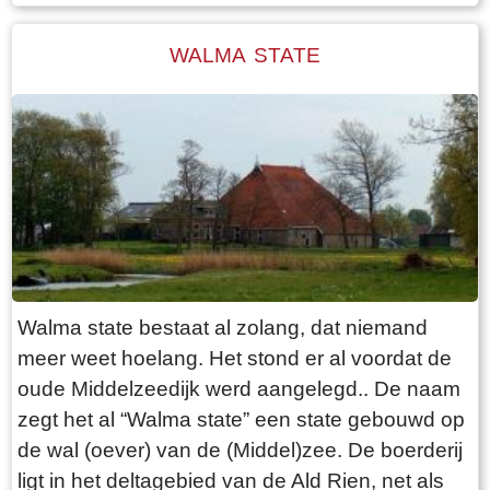
vooruit door middel van een ketting die wordt
leerden onderduikers de dorpsbewoners
aangedreven door een elektromotor. Om aan de
WALMA STATE
schaken.
overkant te komen of de pont naar je toe te laten
varen moet je op de twee knoppen drukken, die
respectievelijk onder en boven zitten. Na een
paar seconden komt de pont in beweging, maar
vóór je dit doet: kijk eerst of er geen boten willen
passeren. De ketting komt namelijk omhoog als
de pont gaat varen!
Walma state bestaat al zolang, dat niemand
meer weet hoelang. Het stond er al voordat de
oude Middelzeedijk werd aangelegd.. De naam
zegt het al “Walma state” een state gebouwd op
de wal (oever) van de (Middel)zee. De boerderij
ligt in het deltagebied van de Ald Rien, net als