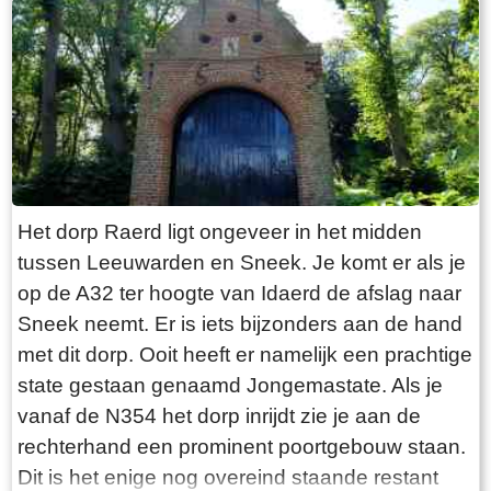
“Laaksumer Bot” suggereert dat de vis terplekke
gevangen wordt. En niets is minder waar.
Tegenover de twee visrestaurants ligt in het
kleinste haventje van Europa eenzaam en
alleen de HL6. Navraag in het restaurant leert
dan dit de vissersboot van de gebroeders De
Vries is. Zij zijn de laatste overgebleven vissers
van Laaksum. Eerder was er sprake van een
Het dorp Raerd ligt ongeveer in het midden
bescheiden vloot maar de meeste vissers van
tussen Leeuwarden en Sneek. Je komt er als je
Laaksum zijn er al lang geleden mee gestopt.
op de A32 ter hoogte van Idaerd de afslag naar
De gebroeders De Vries houden het dus nog vol
Sneek neemt. Er is iets bijzonders aan de hand
en vangen regelmatig bot bij Laaksum. Ik hoor
met dit dorp. Ooit heeft er namelijk een prachtige
dat de ze inmiddels aardig op leeftijd zijn, in
state gestaan genaamd Jongemastate. Als je
ieder geval over de zestig. Ik hoop dat ze het
vanaf de N354 het dorp inrijdt zie je aan de
nog even kunnen volhouden tot aan hun
rechterhand een prominent poortgebouw staan.
pensioenleeftijd. Want zodra zij ermee stoppen
Dit is het enige nog overeind staande restant