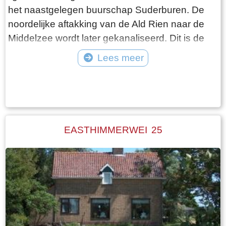
het naastgelegen buurschap Suderburen. De
noordelijke aftakking van de Ald Rien naar de
Middelzee wordt later gekanaliseerd. Dit is de
Folsgaasteropvaart. Een kreek die hierop uit
Lees meer
komt, is de oude opvaart naar de boerderij. Bij
Tekst: © Wytske Heida Foto: © Atse Bruin
de aanleg van de oude Middelzeedijk wordt
gebruik gemaakt van de terpen die er al zijn.
Walma State is één van de boerderijen op deze
dijk. Walma state is vanouds een adellijke state.
EASTHIMMERWEI 25
De state heeft visrechten en recht op
zwanenjacht. Op oude kaarten staat naast de
boerderij nog een wier. In 1511 wordt er nog een
stinsgracht genoemd. Uit het Register van
aanbreng van 1511 blijkt dat Epa Ighaz “eijgen
geërffd” eigenaar is en Albert Hoytes pachtboer
op de grootste boerderij onder Folsgara. De