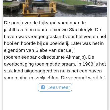
de bakkerij. Deze traditie wordt nog steeds
voortgezet, alleen is de plek veranderd. Bakker
Brink kreeg als eerste een telefoon. Als je wilde
De pont over de Lijkvaart voert naar de
bellen kon je daar terecht, of de bakker kwam bij
jachthaven en naar de nieuwe Slachtedyk. De
je langs als er een bericht voor je was. Je wist
haven was vroeger grasland voor het vee en het
toen niet beter, zo was je opgegroeid en het
hooi en hoorde bij de boerderij. Later was het in
werkte prima. Het huis bestond uit behalve de
eigendom van Siebe van der Leij
bakkerij, een woonkamer, een woonkeuken,
(boerenleenbank directeur te Akmarijp). De
een slaapkamer en een winkel. De kinderen
overtocht ging toen met de praam. In 1963 is het
sliepen boven op zolder. De oven van de
stuk land uitgebaggerd en nu is het een haven
bakkerij werd in de beginperiode verwarmd door
voor motor- en zeiljachten. De veerpont werd tot
het verbranden van takken en turf. Later werd
ongeveer 1995 nog in Heeg gebruikt en is door
Lees meer
de oven verwarmd door middel van een
de verplaatsing van de havenmond aldaar uit de
oliebrander. De olie daarvoor werd opgeslagen
Tekst: © Plaatselijk Belang Goingarijp Foto: © Plaatselijk Belang Goingarijp
vaart genomen. Daarna is hij over water naar
in olievaten achter de bakkerij. In de
Goingarijp gesleept en opgeknapt. De pont gaat
oorlogsjaren was de bakkerij verduisterd en