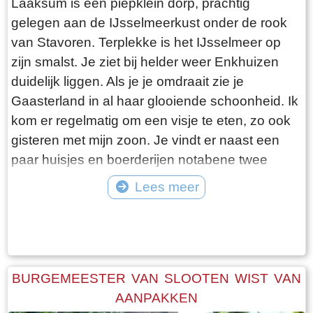
Laaksum is een piepklein dorp, prachtig
gelegen aan de IJsselmeerkust onder de rook
van Stavoren. Terplekke is het IJsselmeer op
zijn smalst. Je ziet bij helder weer Enkhuizen
duidelijk liggen. Als je je omdraait zie je
Gaasterland in al haar glooiende schoonheid. Ik
kom er regelmatig om een visje te eten, zo ook
gisteren met mijn zoon. Je vindt er naast een
paar huisjes en boerderijen notabene twee
visrestaurants op steenworp afstand van elkaar.
Lees meer
Er schijnt het jaar rond voldoende klandizie te
Tekst: © Bauke Folkertsma Foto: © Bauke Folkertsma
zijn voor beide en dat stelt gerust. Gisteren
stond er “Laaksumer Bot” op de kaart bij het
linker restaurant dat sinds een paar jaar in de
voormalige zoutloods gevestigd is. Zolang de
BURGEMEESTER VAN SLOOTEN WIST VAN
voorraad strekt welteverstaan. De naam
AANPAKKEN