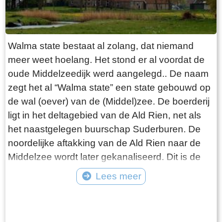
Nieuwe kerke was gelegd door Frans Julius
Johan van Eisinga aet 18 Kleinzoon van de
heer Grietman Vegelin van Claerbergen`. De
Walma state bestaat al zolang, dat niemand
kerk heeft zes gebrandschilderde ramen,
meer weet hoelang. Het stond er al voordat de
gemaakt door Ype Staak, een 18e eeuwse
oude Middelzeedijk werd aangelegd.. De naam
glazenier uit Sneek. Dat deze ramen in goede
zegt het al “Walma state” een state gebouwd op
staat bewaard zijn gebleven, zegt vermoedelijk
de wal (oever) van de (Middel)zee. De boerderij
iets over de moeilijke bereikbaarheid van
ligt in het deltagebied van de Ald Rien, net als
Goingarijp in de 18e eeuw. Aan de westzijde
het naastgelegen buurschap Suderburen. De
staat de markante klokkenstoel. Daarin hangt de
noordelijke aftakking van de Ald Rien naar de
Salvatorklok die in 1527 is gegoten door
Middelzee wordt later gekanaliseerd. Dit is de
Gerhardus van Wou uit Kampen, een van de
Folsgaasteropvaart. Een kreek die hierop uit
Lees meer
bekendste klokkengieters uit de late
komt, is de oude opvaart naar de boerderij. Bij
middeleeuwen. Met een gewicht van 1135 kg is
Tekst: © Wytske Heida Foto: © Atse Bruin
de aanleg van de oude Middelzeedijk wordt
het de zwaarste klok in een klokkenstoel in
gebruik gemaakt van de terpen die er al zijn.
Friesland. Het luiden van de klok was van