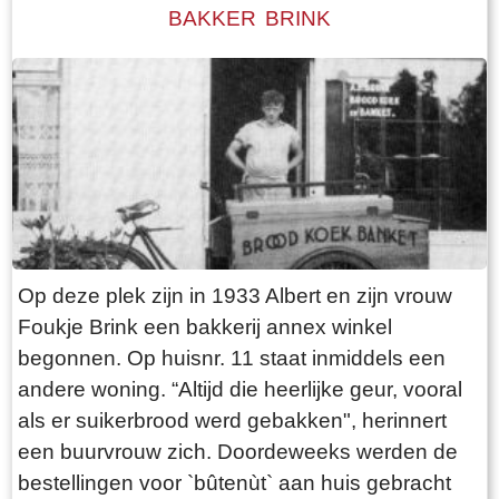
komen, aangezien er geen verbinding over de
BAKKER BRINK
Mieddyk is. Hoe de boerderij er uit zag, kunnen
we lezen in een advertentie van 24 oktober
1787 in de LC: De Secretaris ADEMA, zal op
Dinsdag den 30 October 1787 ’s Na demiddags
om 1 Uur, in het Waapen van Sneek by de
Finale Palm slag verkopen Een uitmuntende
ZATHE en LANDEN met de Huizinge, Schure,
Hovinge en wydere annexen gelegen in
Folsgare, groot in het geheel, 40 een tweede
Op deze plek zijn in 1933 Albert en zijn vrouw
Pondematen belast met 19 Floreen by JELLE
Foukje Brink een bakkerij annex winkel
PYTTERS bewoond Petry en May 1793 vry van
begonnen. Op huisnr. 11 staat inmiddels een
Huur, te huur doende boven de lasten a 222
andere woning. “Altijd die heerlijke geur, vooral
Car. Guldens waarop per Pondem. geboden is
als er suikerbrood werd gebakken", herinnert
111 g.gls. Jelle Pytters (Pieters) is de zoon van
een buurvrouw zich. Doordeweeks werden de
Pytter Jelles en Ytie Jorrits. Pytter en Ytie zijn in
bestellingen voor `bûtenùt` aan huis gebracht