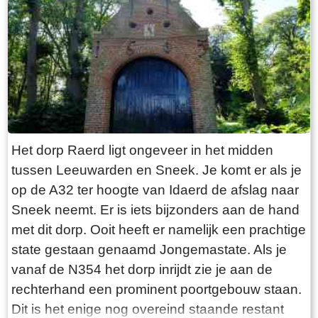
“Laaksumer Bot” suggereert dat de vis terplekke
gevangen wordt. En niets is minder waar.
Tegenover de twee visrestaurants ligt in het
kleinste haventje van Europa eenzaam en
alleen de HL6. Navraag in het restaurant leert
dan dit de vissersboot van de gebroeders De
Vries is. Zij zijn de laatste overgebleven vissers
van Laaksum. Eerder was er sprake van een
Het dorp Raerd ligt ongeveer in het midden
bescheiden vloot maar de meeste vissers van
tussen Leeuwarden en Sneek. Je komt er als je
Laaksum zijn er al lang geleden mee gestopt.
op de A32 ter hoogte van Idaerd de afslag naar
De gebroeders De Vries houden het dus nog vol
Sneek neemt. Er is iets bijzonders aan de hand
en vangen regelmatig bot bij Laaksum. Ik hoor
met dit dorp. Ooit heeft er namelijk een prachtige
dat de ze inmiddels aardig op leeftijd zijn, in
state gestaan genaamd Jongemastate. Als je
ieder geval over de zestig. Ik hoop dat ze het
vanaf de N354 het dorp inrijdt zie je aan de
nog even kunnen volhouden tot aan hun
rechterhand een prominent poortgebouw staan.
pensioenleeftijd. Want zodra zij ermee stoppen
Dit is het enige nog overeind staande restant