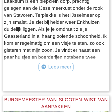
Laaksum is een piepklein dorp, prachtig
gelegen aan de IJsselmeerkust onder de rook
van Stavoren. Terplekke is het IJsselmeer op
zijn smalst. Je ziet bij helder weer Enkhuizen
duidelijk liggen. Als je je omdraait zie je
Gaasterland in al haar glooiende schoonheid. Ik
kom er regelmatig om een visje te eten, zo ook
gisteren met mijn zoon. Je vindt er naast een
paar huisjes en boerderijen notabene twee
visrestaurants op steenworp afstand van elkaar.
Lees meer
Er schijnt het jaar rond voldoende klandizie te
Tekst: © Bauke Folkertsma Foto: © Bauke Folkertsma
zijn voor beide en dat stelt gerust. Gisteren
stond er “Laaksumer Bot” op de kaart bij het
linker restaurant dat sinds een paar jaar in de
voormalige zoutloods gevestigd is. Zolang de
BURGEMEESTER VAN SLOOTEN WIST VAN
voorraad strekt welteverstaan. De naam
AANPAKKEN