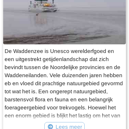
want deze is aan de binnenkant ook de moeite
waard. Er hangt een aantal historische houten
rouwborden aan de muur. In de huizen brandt
licht en de kachel. Aan de andere kant van de
terp loop je weer naar beneden, nu via voetpad
van gele klinkers. Als je daarna links aanhoudt
De Waddenzee is Unesco werelderfgoed en
kom je gewoon weer uit waar je bent begonnen.
een uitgestrekt getijdenlandschap dat zich
Het is moeilijk voor te stellen dat een dergelijk
bevindt tussen de Noordelijke provincies en de
terp ooit door mensenhanden is gemaakt.
Waddeneilanden. Vele duizenden jaren hebben
Terpen hadden een belangrijke functie als
eb en vloed dit prachtige natuurgebied gevormd
bescherming tegen overstromingen vanuit zee.
tot wat het is. Een ongerept natuurgebied,
Na de aanleg van dijken werden ze, ontdaan
barstensvol flora en fauna en een belangrijk
van hun nut, voor het grootste deel weer
foerageergebied voor trekvogels. Hoewel het
afgegraven. De vruchtbare grond naar elders
een enorm gebied is blijkt het lastig om het van
verscheept. Hoe rigoureus deze vorm van
dichtbij te zien en ervaren. Natuurlijk kun je in
Lees meer
“mijnbouw” tekeer ging zie je het best in