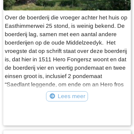
landverbinding. Het pad is ongeschikt voor het
vervoer van goederen. Het is te smal en voor
Over de boerderij die vroeger achter het huis op
een groot deel van het jaar onbegaanbaar.
Easthimmerwei 25 stond, is weinig bekend. De
Vervoer over water is de belangrijkste
boerderij lag, samen met een aantal andere
verbinding tot in 1914 de Easthimmerwei wordt
boerderijen op de oude Middelzeedyk. Het
aangelegd. Nadat de beweegbare brug in
vroegste dat op schrift staat over deze boerderij
Oosthem in 1953 wordt vervangen door een
is, dat hier in 1511 Hero Fongersz woont en dat
vaste brug, is het voorgoed voorbij met het
de boerderij vier en veertig pondemaat en twee
goederenvervoer over water.
einsen groot is, inclusief 2 pondemaat
“Saedlant leggende, om ende om an Hero fros
huijs ende Heem“. Het weiland ligt vanaf de
Lees meer
boerderij tot aan de Mieddyk en het “hoijland” ligt
Tekst: © Wytske Heida Foto: © Atse Bruin
in het Meerland (Marlân). De boer moet over het
Tiltsje, Suderbuursterleane, door het dorp
Folsgara naar de Tsjaerddyk om bij het land te