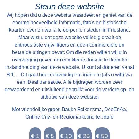
cum uxore bewoond tot St Petry en May 1801
Brink kreeg als eerste een telefoon. Als je wilde
Steun deze website
en kan alsdan vry van Huuringe door den Koper
bellen kon je daar terecht, of de bakker kwam bij
Wij hopen dat u deze website waardeert en geniet van de
worden aangevaard.
je langs als er een bericht voor je was. Je wist
enorme hoeveelheid informatie, foto's en historische
toen niet beter, zo was je opgegroeid en het
kaarten over en van alle dorpen en steden in Friesland.
Maar wist u dat deze website volledig draait op
werkte prima. Het huis bestond uit behalve de
enthousiaste vrijwilligers en geen commerciële en
bakkerij, een woonkamer, een woonkeuken,
betaalde uitingen bevat. Om die reden willen wij u in
een slaapkamer en een winkel. De kinderen
overweging geven om een kleine donatie te doen ter
sliepen boven op zolder. De oven van de
instandhouding van deze website. U kunt al doneren vanaf
bakkerij werd in de beginperiode verwarmd door
€ 1,--. Dit gaat heel eenvoudig en anoniem (als u wilt) via
het verbranden van takken en turf. Later werd
een iDeal transactie. Alle bijdragen worden zeer
gewaardeerd en uitsluitend gebruikt voor de verdere op- en
de oven verwarmd door middel van een
uitbouw van deze website!
oliebrander. De olie daarvoor werd opgeslagen
in olievaten achter de bakkerij. In de
Met vriendelijke groet, Bauke Folkertsma, DeeEnAa,
oorlogsjaren was de bakkerij verduisterd en
Online City- en Regiomarketing te Joure
leerden onderduikers de dorpsbewoners
schaken.