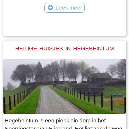
vangt iedereen bot bij Laaksum.
van Jongemastate. Het poortgebouw geeft
Lees meer
toegang tot het park Jongemastate. In het
Tekst: © Bauke Folkertsma Foto: © Bauke Folkertsma
poortgebouw zit een zware groene deur waarop
met statige sierletters “gelieve de deur te sluiten
aub”. Het is de moeite waard om het park eens
te bekijken. Je vindt er stinzenflora en stenen
HEILIGE HUISJES IN HEGEBEINTUM
restanten van de state die er eens gestaan
heeft. Grote brokken zandsteen liggen her en
der verspreid door het park alsof er een enorme
explosie heeft plaatsgevonden. Niets is minder
waar. De laatste bewoner van Jongemastate
was Burgemeester van Slooten. Hij was
burgemeester van de gemeente
Rauwerderhem. Het voormalige gemeentehuis
staat een eindje verderop. Het is moeilijk voor te
Hegebeintum is een piepklein dorp in het
stellen maar toen hij verhuisde heeft hij de state
Noordoosten van Friesland. Het ligt aan de weg