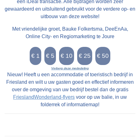
onversierde preekstoel met klankbord staat
een iDeal transactie. Alle bijdragen worden zeer
gewaardeerd en uitsluitend gebruikt voor de verdere op- en
binnen een doophek met balusters. Ertegenover
uitbouw van deze website!
staat een 18de-eeuwse herenbank met boven
het rugschot een wapen met korenaren,
Met vriendelijke groet, Bauke Folkertsma, DeeEnAa,
mogelijk van de familie Sluijterman. Ten oosten
Online City- en Regiomarketing te Joure
van de preekstoel staat een herenbank uit 1622
met in het timpaan het alliantiewapen van de
familie Botma. Boven de herenbank in de
Verberg deze mededeling
sluitwand zit een zandstenen, in marmerimitatie
Nieuw! Heeft u een accommodatie of toeristisch bedrijf in
beschilderd maniëristisch epitaaf voor Wopke
Friesland en wilt u uw gasten goed en effectief informeren
van Scheltema en Frouck Roorda uit 1625.
over de omgeving van uw bedrijf bestel dan de gratis
FrieslandWonderland-flyers
voor op uw balie, in uw
Tegen de noordwand bij het orgel staat de
folderrek of informatiemap!
renaissancegrafzerk uit 1627 van hun zoon
Scipio van Scheltema en ook de barokke zerk
uit 1755 voor Gerrit Botma en Jantje Nannes.
De laatste dame was in 1740 de schenkster van