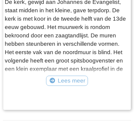
De kerk, gewijd aan Johannes de Evangelist,
staat midden in het kleine, gave terpdorp. De
kerk is met koor in de tweede helft van de 13de
eeuw gebouwd. Het muurwerk is rondom
bekroond door een zaagtandlijst. De muren
hebben steunberen in verschillende vormen.
Het eerste vak van de noordmuur is blind. Het
volgende heeft een groot spitsboogvenster en
een klein exemplaar met een kraalprofiel in de
dagkant. Daaronder zit laag een spoor van een
Lees meer
dichtgezette ingang. Weer oostelijker staat bij
Tekst: © Foto: © Peter Karstkarel
een groot rondboogvenster een fraaie
dichtgemetselde ingang: sleutelgatvormig en
met rondstaven versierd binnen een spitse nis.
Boven in het daaropvolgende vak zit een stukje
rondboogfries en onder het rondbogige venster