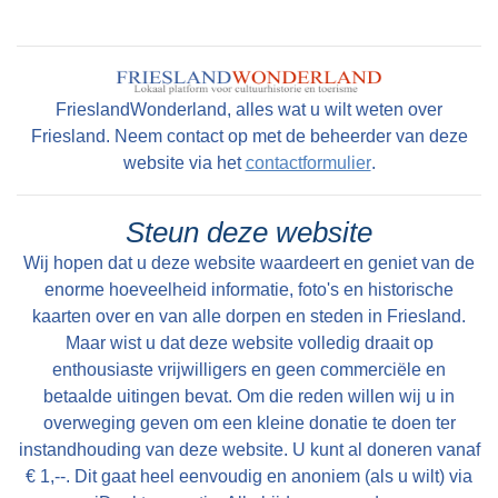
zit een rondbogig spoor, wellicht een vroegere
hagioscoop. Daarna volgt het vijfzijdig gesloten
koor met enkele rondboogvensters met
kraalprofielen. In de zuidmuur staan spitse
FrieslandWonderland, alles wat u wilt weten over
vensters. In het westelijke vak staan bovendien
Friesland. Neem contact op met de beheerder van deze
een smal rondboogvenster en daaronder
website via het
contactformulier
.
sporen van twee toegemetselde ingangen. De
westelijke gevel is met de toren in 1843
Steun deze website
vernieuwd. De elegante, neoclassicistische
Wij hopen dat u deze website waardeert en geniet van de
houten torenopbouw, waarschijnlijk ontworpen
enorme hoeveelheid informatie, foto's en historische
door Roelof Boorsma, heeft twee geledingen
kaarten over en van alle dorpen en steden in Friesland.
Maar wist u dat deze website volledig draait op
met pilasters, segmentpassen, lijstwerk met
enthousiaste vrijwilligers en geen commerciële en
consoles en andere sier. De sfeervolle
betaalde uitingen bevat. Om die reden willen wij u in
kerkruimte wordt gedekt door een gedrukt
overweging geven om een kleine donatie te doen ter
houten tongewelf. De kerkbanken hebben
instandhouding van deze website. U kunt al doneren vanaf
gedraaide knoppen. De uit 1849 daterende
€ 1,--. Dit gaat heel eenvoudig en anoniem (als u wilt) via