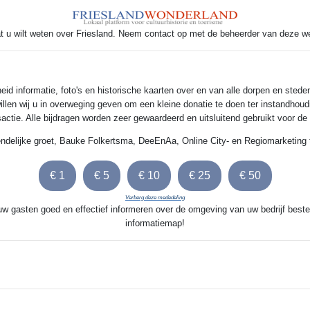
t u wilt weten over Friesland. Neem contact op met de beheerder van deze w
 informatie, foto's en historische kaarten over en van alle dorpen en steden
illen wij u in overweging geven om een kleine donatie te doen ter instandhoud
nsactie. Alle bijdragen worden zeer gewaardeerd en uitsluitend gebruikt voor d
endelijke groet, Bauke Folkertsma, DeeEnAa, Online City- en Regiomarketing 
Verberg deze mededeling
 uw gasten goed en effectief informeren over de omgeving van uw bedrijf beste
informatiemap!