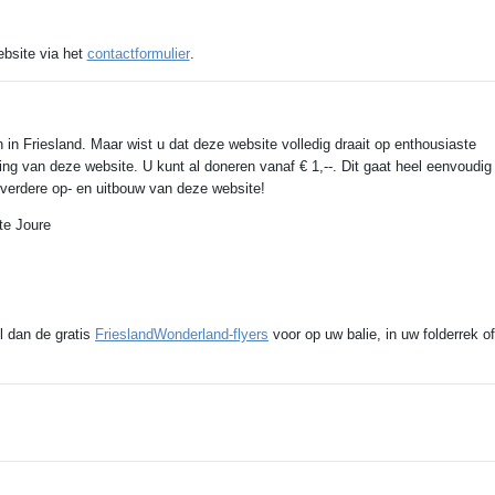
ebsite via het
contactformulier
.
 in Friesland. Maar wist u dat deze website volledig draait op enthousiaste
ing van deze website. U kunt al doneren vanaf € 1,--. Dit gaat heel eenvoudig
e verdere op- en uitbouw van deze website!
te Joure
l dan de gratis
FrieslandWonderland-flyers
voor op uw balie, in uw folderrek of