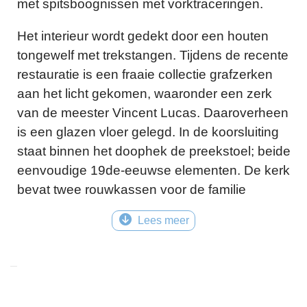
met spitsboognissen met vorktraceringen.
Het interieur wordt gedekt door een houten
tongewelf met trekstangen. Tijdens de recente
restauratie is een fraaie collectie grafzerken
aan het licht gekomen, waaronder een zerk
van de meester Vincent Lucas. Daaroverheen
is een glazen vloer gelegd. In de koorsluiting
staat binnen het doophek de preekstoel; beide
eenvoudige 19de-eeuwse elementen. De kerk
bevat twee rouwkassen voor de familie
Cammingha uit het midden van de 18de en
Lees meer
19de eeuw. Het orgel is in 1864 gebouwd door
L. van Dam & Zn.
Locatie
Buorren 23 - 9084BB, Goutum