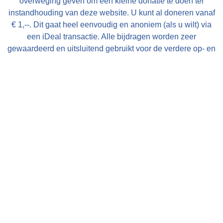
overweging geven om een kleine donatie te doen ter
instandhouding van deze website. U kunt al doneren vanaf
€ 1,--. Dit gaat heel eenvoudig en anoniem (als u wilt) via
een iDeal transactie. Alle bijdragen worden zeer
gewaardeerd en uitsluitend gebruikt voor de verdere op- en
uitbouw van deze website!
Met vriendelijke groet, Bauke Folkertsma, DeeEnAa,
Online City- en Regiomarketing te Joure
Verberg deze mededeling
Nieuw! Heeft u een accommodatie of toeristisch bedrijf in
Friesland en wilt u uw gasten goed en effectief informeren
over de omgeving van uw bedrijf bestel dan de gratis
FrieslandWonderland-flyers
voor op uw balie, in uw
folderrek of informatiemap!