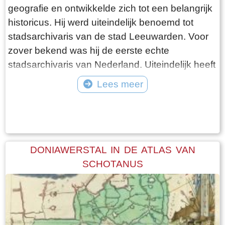
geografie en ontwikkelde zich tot een belangrijk
historicus. Hij werd uiteindelijk benoemd tot
stadsarchivaris van de stad Leeuwarden. Voor
zover bekend was hij de eerste echte
stadsarchivaris van Nederland. Uiteindelijk heeft
hij in Leeuwarden een eigen boekhandel en
Lees meer
drukkerij gestart waarbinnen hij, in opdracht van
Tekst: © Foto: © FrieslandWonderland
Gedeputeerde Staten van Friesland, in een
oplage van 286 stuks de Nieuwe Atlas van
Friesland heeft uitgegeven, nu wijd en zijd
bekend als de Eekhof-atlas.
DONIAWERSTAL IN DE ATLAS VAN
SCHOTANUS