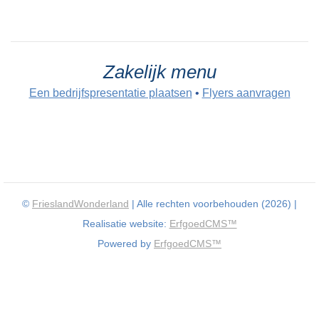
Zakelijk menu
Een bedrijfspresentatie plaatsen
•
Flyers aanvragen
©
FrieslandWonderland
| Alle rechten voorbehouden (2026) |
Realisatie website:
ErfgoedCMS™
Powered by
ErfgoedCMS™