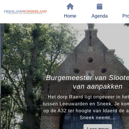
Home
Agenda
Pro
Burgemeester van Sloote
van aanpakken
Het dorp Raerd ligt ongeveer in he
tussen Leeuwarden en Sneek. Je komt
op de A32 ter hoogte van Idaerd de a
Sneek neemt....