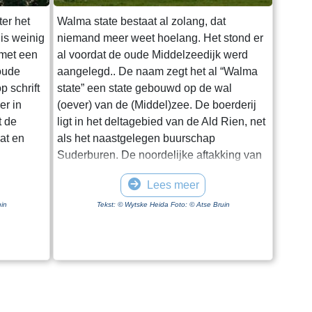
ter het
Walma state bestaat al zolang, dat
is weinig
niemand meer weet hoelang. Het stond er
 met een
al voordat de oude Middelzeedijk werd
oude
aangelegd.. De naam zegt het al “Walma
 schrift
state” een state gebouwd op de wal
er in
(oever) van de (Middel)zee. De boerderij
t de
ligt in het deltagebied van de Ald Rien, net
at en
als het naastgelegen buurschap
Suderburen. De noordelijke aftakking van
 om ende
de Ald Rien naar de Middelzee wordt later
Lees meer
“. Het
gekanaliseerd. Dit is de
t aan de
Folsgaasteropvaart. Een kreek die hierop
in
Tekst: © Wytske Heida Foto: © Atse Bruin
et
uit komt, is de oude opvaart naar de
over het
boerderij. Bij de aanleg van de oude
het dorp
Middelzeedijk wordt gebruik gemaakt van
ij het
de terpen die er al zijn. Walma State is één
n
van de boerderijen op deze dijk. Walma
Hoe de
state is vanouds een adellijke state. De