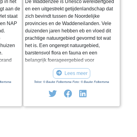
p in het
De Waddenzee is Unesco werelderfgoed
igt aan de
en een uitgestrekt getijdenlandschap dat
et staat
zich bevindt tussen de Noordelijke
oven NAP
provincies en de Waddeneilanden. Vele
nd.
duizenden jaren hebben eb en vloed dit
)
prachtige natuurgebied gevormd tot wat
 huizen
het is. Een ongerept natuurgebied,
e.
barstensvol flora en fauna en een
rprand
belangrijk foerageergebied voor
entale
trekvogels. Hoewel het een enorm gebied
Lees meer
.
is blijkt het lastig om het van dichtbij te
ge dag in
zien en ervaren. Natuurlijk kun je in
lkertsma
Tekst: © Bauke Folkertsma Foto: © Bauke Folkertsma
iode is
Friesland en Groningen vanaf en onder
f geen
aan de dijk het gebied bewonderen. Maar
 optimaal
je moet al gaan wadlopen om het echt van
uwing. Een
dichtbij te bekijken. Wadlopen kun je
 kerk”.
echter maar op een aantal vaste plaatsen
doen en ook nog eens uitsluitend onder
n voetpad
begeleiding van een gids. In Friesland kan