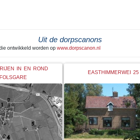
 laatste keer achter zich
tekeer ging zie je het best in He
Alleen de grond onder de huisjes
kerk werd met rust gelaten. Een g
betonnen steunwal geeft wellicht
de laatste schep de grond in ging
Uit de dorpscanons
hele boel begon te schuiven. Ie
 die ontwikkeld worden op
www.dorpscanon.nl
"stop" hebben geroepen. Net op ti
RIJEN IN EN ROND
EASTHIMMERWEI 25
FOLSGARE