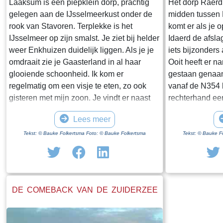
Laaksum is een piepklein dorp, prachtig
Het dorp Raerd 
gelegen aan de IJsselmeerkust onder de
midden tussen
rook van Stavoren. Terplekke is het
komt er als je 
IJsselmeer op zijn smalst. Je ziet bij helder
Idaerd de afsla
weer Enkhuizen duidelijk liggen. Als je je
iets bijzonders
omdraait zie je Gaasterland in al haar
Ooit heeft er n
glooiende schoonheid. Ik kom er
gestaan genaam
regelmatig om een visje te eten, zo ook
vanaf de N354 h
gisteren met mijn zoon. Je vindt er naast
rechterhand ee
een paar huisjes en boerderijen notabene
staan. Dit is h
Lees meer
twee visrestaurants op steenworp afstand
staande restan
van elkaar. Er schijnt het jaar rond
poortgebouw gee
Tekst: © Bauke Folkertsma Foto: © Bauke Folkertsma
Tekst: © Bauke F
voldoende klandizie te zijn voor beide en
Jongemastate. 
dat stelt gerust. Gisteren stond er
zware groene d
“Laaksumer Bot” op de kaart bij het linker
sierletters “gel
restaurant dat sinds een paar jaar in de
Het is de moei
DE COMEBACK VAN DE ZUIDERZEE
voormalige zoutloods gevestigd is. Zolang
te bekijken. Je 
de voorraad strekt welteverstaan. De naam
stenen restante
“Laaksumer Bot” suggereert dat de vis
gestaan heeft.