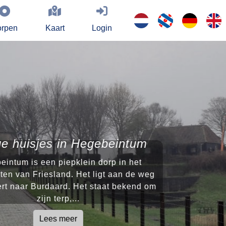
rpen
Kaart
Login
ge huisjes in Hegebeintum
intum is een piepklein dorp in het
en van Friesland. Het ligt aan de weg
rt naar Burdaard. Het staat bekend om
zijn terp,...
Lees meer