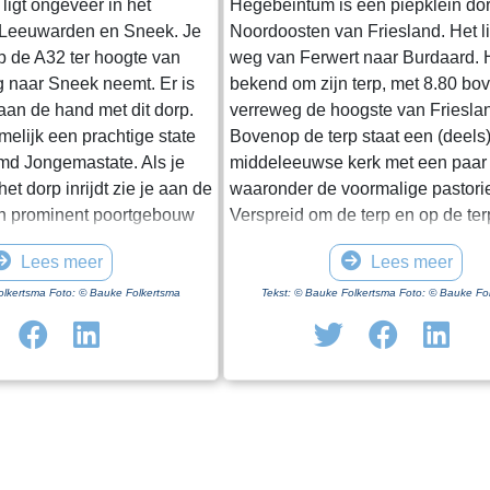
ligt ongeveer in het
Hegebeintum is een piepklein dor
 Leeuwarden en Sneek. Je
Noordoosten van Friesland. Het l
op de A32 ter hoogte van
weg van Ferwert naar Burdaard. H
g naar Sneek neemt. Er is
bekend om zijn terp, met 8.80 b
 aan de hand met dit dorp.
verreweg de hoogste van Friesla
amelijk een prachtige state
Bovenop de terp staat een (deels
d Jongemastate. Als je
middeleeuwse kerk met een paar
et dorp inrijdt zie je aan de
waaronder de voormalige pastori
n prominent poortgebouw
Verspreid om de terp en op de te
et enige nog overeind
een paar boerderijen, het monum
Lees meer
Lees meer
t van Jongemastate. Het
Harsta-state en een dozijn huizen
ft toegang tot het park
Gisteren was ik er op een druileri
olkertsma Foto: © Bauke Folkertsma
Tekst: © Bauke Folkertsma Foto: © Bauke Fo
In het poortgebouw zit een
december. Voordeel van deze per
eur waarop met statige
dat de bomen rondom het kerkho
ieve de deur te sluiten aub”.
blad dragen. Daardoor heb je een
te waard om het park eens
uitzicht op de terp en haar bebo
vindt er stinzenflora en
ideale dag voor een “rondje om de
n van de state die er eens
Vanaf de parkeerplaats bij het
 Grote brokken zandsteen
bezoekerscentrum loop je via ee