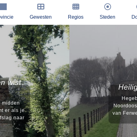
vincie
Gewesten
Regios
Steden
Do
n wist
Heili
Hegebe
t midden
Noordoost
 er als je
van Ferwe
fslag naar