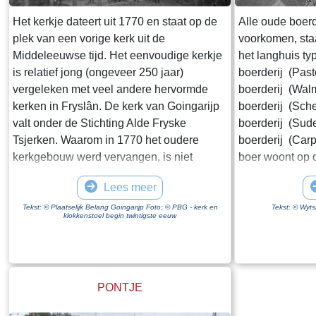
gerealiseerd. Rijkswaterstaat schrijft op de
website van de Afsluitdijk "De
Het kerkje dateert uit 1770 en staat op de
Alle oude boerd
Vismigratierivier is een vernieuwend plan
plek van een vorige kerk uit de
voorkomen, sta
om de Waddenzee en het IJsselmeer weer
Middeleeuwse tijd. Het eenvoudige kerkje
het langhuis t
met elkaar te verbinden". Wikipedia zegt
is relatief jong (ongeveer 250 jaar)
boerderij (Past
dat een zee "een grote hoeveelheid water
vergeleken met veel andere hervormde
boerderij (Wal
is die in open verbinding staat met een
kerken in Fryslân. De kerk van Goingarijp
boerderij (Sche
andere zee". Ik weet niet hoeveel moeite
valt onder de Stichting Alde Fryske
boerderij (Sud
het kost om een geografische naam te
Tsjerken. Waarom in 1770 het oudere
boerderij (Car
wijzigen maar wat mij betreft krijgt de
kerkgebouw werd vervangen, is niet
boer woont op 
Zuiderzee een comeback.
bekend. Op een tekening, gemaakt in 1723
vee in een ope
Lees meer
door Stellingwerf, ziet het kerkje er niet
ontwikkeling va
bouwvallig uit. De Hervormde Gemeente
volgende fase i
Tekst: © Plaatselijk Belang Goingarijp Foto: © PBG - kerk en
Tekst: © Wyts
klokkenstoel begin twintigste eeuw
van Goingarijp vormde samen met het drie
van het vee ga
kilometer verderop gelegen dorp Broek
van de schuur 
een gecombineerde kerkelijke gemeente.
middenhuis, dat
De dorpen deelden de predikant. Tot in de
Daarachter de s
PONTJE
twintigste eeuw werd de dominee van het
afhankelijk van
ene dorp naar het andere dorp geroeid.
boer heeft. Het