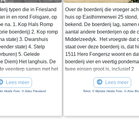
erij typen die in Friesland
Over de boerderij die vroeger ach
an in en rond Folsgare, op
huis op Easthimmerwei 25 stond, 
ype na. 1. Kop Hals Romp
bekend. De boerderij lag, samen
orie boerderij) 2. Kop romp
aantal andere boerderijen op de 
ma state) 3. Dwarshuis
Middelzeedyk. Het vroegste dat op
ender state) 4. Stelp
staat over deze boerderij is, dat hi
erburen) 5. Gelede
1511 Hero Fongersz woont en da
pe Diem) Het langhuis. De
boerderij vier en veertig pondema
de veenterp samen met het
twee einsen groot is, inclusief 2
n ruimte onder één dak. De
pondemaat “Saedlant leggende,
Lees meer
Lees meer
n de boerderij gaat de
om an Hero fros huijs ende Heem
n, als de boer gescheiden
weiland ligt vanaf de boerderij to
ke Heida Foto: © Atlas Friesland
Tekst: © Wytske Heida Foto: © Atse Bru
at wonen. Het woonhuis is
Mieddyk en het “hoijland” ligt in h
gescheiden door het
Meerland (Marlân). De boer moet 
 lager is dan het voorhuis.
Tiltsje, Suderbuursterleane, door 
chuur, die in lengte varieert
Folsgara naar de Tsjaerddyk om b
 het aantal stuks vee dat de
land te komen, aangezien er gee
 hooi wordt naast de
verbinding over de Mieddyk is. 