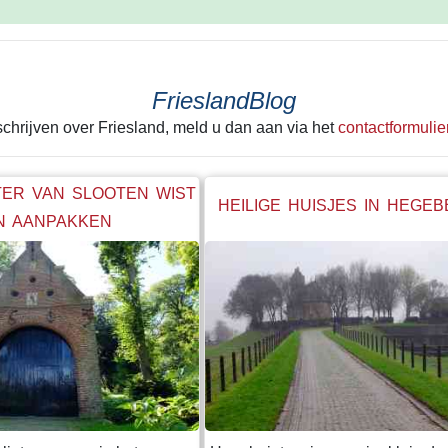
FrieslandBlog
 schrijven over Friesland, meld u dan aan via het
contactformulie
ER VAN SLOOTEN WIST
HEILIGE HUISJES IN HEGE
N AANPAKKEN