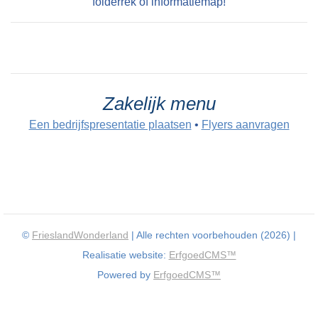
folderrek of informatiemap!
Zakelijk menu
Een bedrijfspresentatie plaatsen
•
Flyers aanvragen
©
FrieslandWonderland
| Alle rechten voorbehouden (2026) |
Realisatie website:
ErfgoedCMS™
Powered by
ErfgoedCMS™