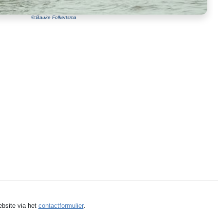
©:Bauke Folkertsma
ebsite via het
contactformulier
.