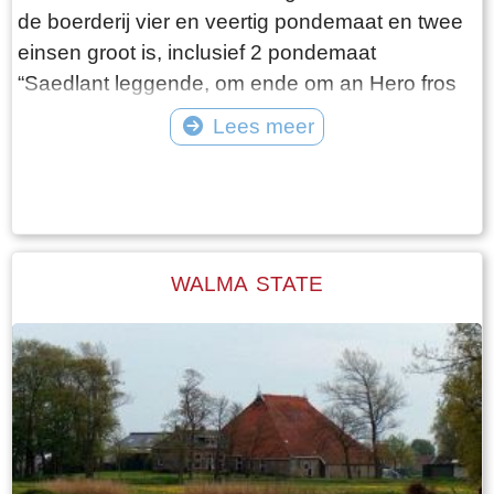
de boerderij vier en veertig pondemaat en twee
einsen groot is, inclusief 2 pondemaat
“Saedlant leggende, om ende om an Hero fros
huijs ende Heem“. Het weiland ligt vanaf de
Lees meer
boerderij tot aan de Mieddyk en het “hoijland” ligt
Tekst: © Wytske Heida Foto: © Atse Bruin
in het Meerland (Marlân). De boer moet over het
Tiltsje, Suderbuursterleane, door het dorp
Folsgara naar de Tsjaerddyk om bij het land te
komen, aangezien er geen verbinding over de
WALMA STATE
Mieddyk is. Hoe de boerderij er uit zag, kunnen
we lezen in een advertentie van 24 oktober
1787 in de LC: De Secretaris ADEMA, zal op
Dinsdag den 30 October 1787 ’s Na demiddags
om 1 Uur, in het Waapen van Sneek by de
Finale Palm slag verkopen Een uitmuntende
ZATHE en LANDEN met de Huizinge, Schure,