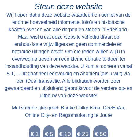
vervoer van goederen. Het is te smal en voor
Steun deze website
een groot deel van het jaar onbegaanbaar.
Wij hopen dat u deze website waardeert en geniet van de
Vervoer over water is de belangrijkste
enorme hoeveelheid informatie, foto's en historische
verbinding tot in 1914 de Easthimmerwei wordt
kaarten over en van alle dorpen en steden in Friesland.
aangelegd. Nadat de beweegbare brug in
Maar wist u dat deze website volledig draait op
Oosthem in 1953 wordt vervangen door een
enthousiaste vrijwilligers en geen commerciële en
betaalde uitingen bevat. Om die reden willen wij u in
vaste brug, is het voorgoed voorbij met het
overweging geven om een kleine donatie te doen ter
goederenvervoer over water.
instandhouding van deze website. U kunt al doneren vanaf
€ 1,--. Dit gaat heel eenvoudig en anoniem (als u wilt) via
een iDeal transactie. Alle bijdragen worden zeer
gewaardeerd en uitsluitend gebruikt voor de verdere op- en
uitbouw van deze website!
Met vriendelijke groet, Bauke Folkertsma, DeeEnAa,
Online City- en Regiomarketing te Joure