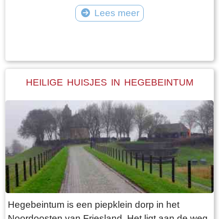
vangt iedereen bot bij Laaksum.
van Jongemastate. Het poortgebouw geeft
Lees meer
toegang tot het park Jongemastate. In het
Tekst: © Bauke Folkertsma Foto: © Bauke Folkertsma
poortgebouw zit een zware groene deur waarop
met statige sierletters “gelieve de deur te sluiten
aub”. Het is de moeite waard om het park eens
te bekijken. Je vindt er stinzenflora en stenen
HEILIGE HUISJES IN HEGEBEINTUM
restanten van de state die er eens gestaan
heeft. Grote brokken zandsteen liggen her en
der verspreid door het park alsof er een enorme
explosie heeft plaatsgevonden. Niets is minder
waar. De laatste bewoner van Jongemastate
was Burgemeester van Slooten. Hij was
burgemeester van de gemeente
Rauwerderhem. Het voormalige gemeentehuis
staat een eindje verderop. Het is moeilijk voor te
Hegebeintum is een piepklein dorp in het
stellen maar toen hij verhuisde heeft hij de state
Noordoosten van Friesland. Het ligt aan de weg