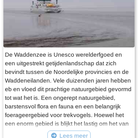
want deze is aan de binnenkant ook de moeite
waard. Er hangt een aantal historische houten
rouwborden aan de muur. In de huizen brandt
licht en de kachel. Aan de andere kant van de
terp loop je weer naar beneden, nu via voetpad
van gele klinkers. Als je daarna links aanhoudt
De Waddenzee is Unesco werelderfgoed en
kom je gewoon weer uit waar je bent begonnen.
een uitgestrekt getijdenlandschap dat zich
Het is moeilijk voor te stellen dat een dergelijk
bevindt tussen de Noordelijke provincies en de
terp ooit door mensenhanden is gemaakt.
Waddeneilanden. Vele duizenden jaren hebben
Terpen hadden een belangrijke functie als
eb en vloed dit prachtige natuurgebied gevormd
bescherming tegen overstromingen vanuit zee.
tot wat het is. Een ongerept natuurgebied,
Na de aanleg van dijken werden ze, ontdaan
barstensvol flora en fauna en een belangrijk
van hun nut, voor het grootste deel weer
foerageergebied voor trekvogels. Hoewel het
afgegraven. De vruchtbare grond naar elders
een enorm gebied is blijkt het lastig om het van
verscheept. Hoe rigoureus deze vorm van
dichtbij te zien en ervaren. Natuurlijk kun je in
Lees meer
“mijnbouw” tekeer ging zie je het best in