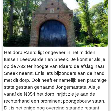
“Laaksumer Bot” suggereert dat de vis terplekke
gevangen wordt. En niets is minder waar.
Tegenover de twee visrestaurants ligt in het
kleinste haventje van Europa eenzaam en
alleen de HL6. Navraag in het restaurant leert
dan dit de vissersboot van de gebroeders De
Vries is. Zij zijn de laatste overgebleven vissers
van Laaksum. Eerder was er sprake van een
Het dorp Raerd ligt ongeveer in het midden
bescheiden vloot maar de meeste vissers van
tussen Leeuwarden en Sneek. Je komt er als je
Laaksum zijn er al lang geleden mee gestopt.
op de A32 ter hoogte van Idaerd de afslag naar
De gebroeders De Vries houden het dus nog vol
Sneek neemt. Er is iets bijzonders aan de hand
en vangen regelmatig bot bij Laaksum. Ik hoor
met dit dorp. Ooit heeft er namelijk een prachtige
dat de ze inmiddels aardig op leeftijd zijn, in
state gestaan genaamd Jongemastate. Als je
ieder geval over de zestig. Ik hoop dat ze het
vanaf de N354 het dorp inrijdt zie je aan de
nog even kunnen volhouden tot aan hun
rechterhand een prominent poortgebouw staan.
pensioenleeftijd. Want zodra zij ermee stoppen
Dit is het enige nog overeind staande restant