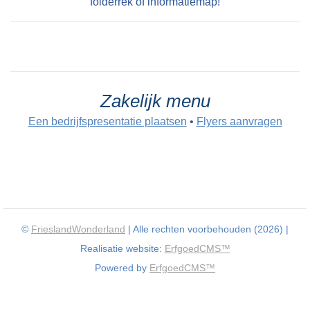
folderrek of informatiemap!
Zakelijk menu
Een bedrijfspresentatie plaatsen
•
Flyers aanvragen
©
FrieslandWonderland
| Alle rechten voorbehouden (2026) |
Realisatie website:
ErfgoedCMS™
Powered by
ErfgoedCMS™