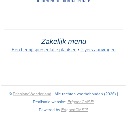
folderrek of informatiemap!
Zakelijk menu
Een bedrijfspresentatie plaatsen
•
Flyers aanvragen
©
FrieslandWonderland
| Alle rechten voorbehouden (2026) |
Realisatie website:
ErfgoedCMS™
Powered by
ErfgoedCMS™