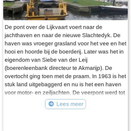
de bakkerij. Deze traditie wordt nog steeds
voortgezet, alleen is de plek veranderd. Bakker
Brink kreeg als eerste een telefoon. Als je wilde
De pont over de Lijkvaart voert naar de
bellen kon je daar terecht, of de bakker kwam bij
jachthaven en naar de nieuwe Slachtedyk. De
je langs als er een bericht voor je was. Je wist
haven was vroeger grasland voor het vee en het
toen niet beter, zo was je opgegroeid en het
hooi en hoorde bij de boerderij. Later was het in
werkte prima. Het huis bestond uit behalve de
eigendom van Siebe van der Leij
bakkerij, een woonkamer, een woonkeuken,
(boerenleenbank directeur te Akmarijp). De
een slaapkamer en een winkel. De kinderen
overtocht ging toen met de praam. In 1963 is het
sliepen boven op zolder. De oven van de
stuk land uitgebaggerd en nu is het een haven
bakkerij werd in de beginperiode verwarmd door
voor motor- en zeiljachten. De veerpont werd tot
het verbranden van takken en turf. Later werd
ongeveer 1995 nog in Heeg gebruikt en is door
Lees meer
de oven verwarmd door middel van een
de verplaatsing van de havenmond aldaar uit de
oliebrander. De olie daarvoor werd opgeslagen
Tekst: © Plaatselijk Belang Goingarijp Foto: © Plaatselijk Belang Goingarijp
vaart genomen. Daarna is hij over water naar
in olievaten achter de bakkerij. In de
Goingarijp gesleept en opgeknapt. De pont gaat
oorlogsjaren was de bakkerij verduisterd en