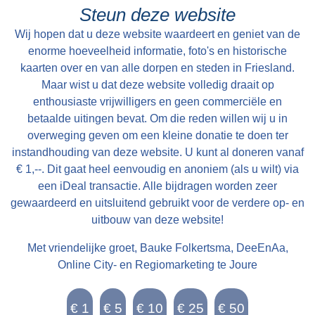
cum uxore bewoond tot St Petry en May 1801
heer Grietman Vegelin van Claerbergen`. De
Steun deze website
en kan alsdan vry van Huuringe door den Koper
kerk heeft zes gebrandschilderde ramen,
Wij hopen dat u deze website waardeert en geniet van de
worden aangevaard.
gemaakt door Ype Staak, een 18e eeuwse
enorme hoeveelheid informatie, foto's en historische
glazenier uit Sneek. Dat deze ramen in goede
kaarten over en van alle dorpen en steden in Friesland.
Maar wist u dat deze website volledig draait op
staat bewaard zijn gebleven, zegt vermoedelijk
enthousiaste vrijwilligers en geen commerciële en
iets over de moeilijke bereikbaarheid van
betaalde uitingen bevat. Om die reden willen wij u in
Goingarijp in de 18e eeuw. Aan de westzijde
overweging geven om een kleine donatie te doen ter
staat de markante klokkenstoel. Daarin hangt de
instandhouding van deze website. U kunt al doneren vanaf
Salvatorklok die in 1527 is gegoten door
€ 1,--. Dit gaat heel eenvoudig en anoniem (als u wilt) via
Gerhardus van Wou uit Kampen, een van de
een iDeal transactie. Alle bijdragen worden zeer
gewaardeerd en uitsluitend gebruikt voor de verdere op- en
bekendste klokkengieters uit de late
uitbouw van deze website!
middeleeuwen. Met een gewicht van 1135 kg is
het de zwaarste klok in een klokkenstoel in
Met vriendelijke groet, Bauke Folkertsma, DeeEnAa,
Friesland. Het luiden van de klok was van
Online City- en Regiomarketing te Joure
belang voor de arbeiders als sein om op te
staan en naar het land te gaan of om te gaan