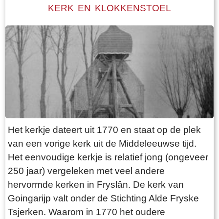
komen, aangezien er geen verbinding over de
KERK EN KLOKKENSTOEL
Mieddyk is. Hoe de boerderij er uit zag, kunnen
we lezen in een advertentie van 24 oktober
1787 in de LC: De Secretaris ADEMA, zal op
Dinsdag den 30 October 1787 ’s Na demiddags
om 1 Uur, in het Waapen van Sneek by de
Finale Palm slag verkopen Een uitmuntende
ZATHE en LANDEN met de Huizinge, Schure,
Hovinge en wydere annexen gelegen in
Folsgare, groot in het geheel, 40 een tweede
Het kerkje dateert uit 1770 en staat op de plek
Pondematen belast met 19 Floreen by JELLE
van een vorige kerk uit de Middeleeuwse tijd.
PYTTERS bewoond Petry en May 1793 vry van
Het eenvoudige kerkje is relatief jong (ongeveer
Huur, te huur doende boven de lasten a 222
250 jaar) vergeleken met veel andere
Car. Guldens waarop per Pondem. geboden is
hervormde kerken in Fryslân. De kerk van
111 g.gls. Jelle Pytters (Pieters) is de zoon van
Goingarijp valt onder de Stichting Alde Fryske
Pytter Jelles en Ytie Jorrits. Pytter en Ytie zijn in
Tsjerken. Waarom in 1770 het oudere