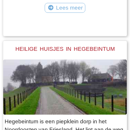
vangt iedereen bot bij Laaksum.
van Jongemastate. Het poortgebouw geeft
Lees meer
toegang tot het park Jongemastate. In het
Tekst: © Bauke Folkertsma Foto: © Bauke Folkertsma
poortgebouw zit een zware groene deur waarop
met statige sierletters “gelieve de deur te sluiten
aub”. Het is de moeite waard om het park eens
te bekijken. Je vindt er stinzenflora en stenen
HEILIGE HUISJES IN HEGEBEINTUM
restanten van de state die er eens gestaan
heeft. Grote brokken zandsteen liggen her en
der verspreid door het park alsof er een enorme
explosie heeft plaatsgevonden. Niets is minder
waar. De laatste bewoner van Jongemastate
was Burgemeester van Slooten. Hij was
burgemeester van de gemeente
Rauwerderhem. Het voormalige gemeentehuis
staat een eindje verderop. Het is moeilijk voor te
Hegebeintum is een piepklein dorp in het
stellen maar toen hij verhuisde heeft hij de state
Noordoosten van Friesland. Het ligt aan de weg