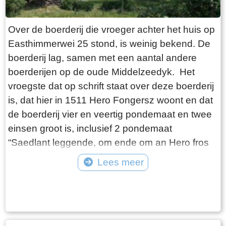
Over de boerderij die vroeger achter het huis op
Easthimmerwei 25 stond, is weinig bekend. De
boerderij lag, samen met een aantal andere
boerderijen op de oude Middelzeedyk. Het
vroegste dat op schrift staat over deze boerderij
is, dat hier in 1511 Hero Fongersz woont en dat
de boerderij vier en veertig pondemaat en twee
einsen groot is, inclusief 2 pondemaat
“Saedlant leggende, om ende om an Hero fros
huijs ende Heem“. Het weiland ligt vanaf de
Lees meer
boerderij tot aan de Mieddyk en het “hoijland” ligt
Tekst: © Wytske Heida Foto: © Atse Bruin
in het Meerland (Marlân). De boer moet over het
Tiltsje, Suderbuursterleane, door het dorp
Folsgara naar de Tsjaerddyk om bij het land te