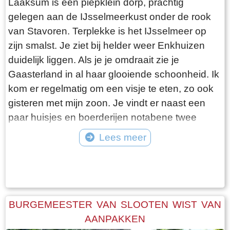
Laaksum is een piepklein dorp, prachtig
gelegen aan de IJsselmeerkust onder de rook
van Stavoren. Terplekke is het IJsselmeer op
zijn smalst. Je ziet bij helder weer Enkhuizen
duidelijk liggen. Als je je omdraait zie je
Gaasterland in al haar glooiende schoonheid. Ik
kom er regelmatig om een visje te eten, zo ook
gisteren met mijn zoon. Je vindt er naast een
paar huisjes en boerderijen notabene twee
visrestaurants op steenworp afstand van elkaar.
Lees meer
Er schijnt het jaar rond voldoende klandizie te
Tekst: © Bauke Folkertsma Foto: © Bauke Folkertsma
zijn voor beide en dat stelt gerust. Gisteren
stond er “Laaksumer Bot” op de kaart bij het
linker restaurant dat sinds een paar jaar in de
voormalige zoutloods gevestigd is. Zolang de
BURGEMEESTER VAN SLOOTEN WIST VAN
voorraad strekt welteverstaan. De naam
AANPAKKEN