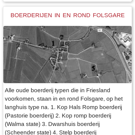
vooruit door middel van een ketting die wordt
leerden onderduikers de dorpsbewoners
aangedreven door een elektromotor. Om aan de
BOERDERIJEN IN EN ROND FOLSGARE
schaken.
overkant te komen of de pont naar je toe te laten
varen moet je op de twee knoppen drukken, die
respectievelijk onder en boven zitten. Na een
paar seconden komt de pont in beweging, maar
vóór je dit doet: kijk eerst of er geen boten willen
passeren. De ketting komt namelijk omhoog als
de pont gaat varen!
Alle oude boerderij typen die in Friesland
voorkomen, staan in en rond Folsgare, op het
langhuis type na. 1. Kop Hals Romp boerderij
(Pastorie boerderij) 2. Kop romp boerderij
(Walma state) 3. Dwarshuis boerderij
(Scheender state) 4. Stelp boerderij