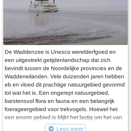
want deze is aan de binnenkant ook de moeite
waard. Er hangt een aantal historische houten
rouwborden aan de muur. In de huizen brandt
licht en de kachel. Aan de andere kant van de
terp loop je weer naar beneden, nu via voetpad
van gele klinkers. Als je daarna links aanhoudt
De Waddenzee is Unesco werelderfgoed en
kom je gewoon weer uit waar je bent begonnen.
een uitgestrekt getijdenlandschap dat zich
Het is moeilijk voor te stellen dat een dergelijk
bevindt tussen de Noordelijke provincies en de
terp ooit door mensenhanden is gemaakt.
Waddeneilanden. Vele duizenden jaren hebben
Terpen hadden een belangrijke functie als
eb en vloed dit prachtige natuurgebied gevormd
bescherming tegen overstromingen vanuit zee.
tot wat het is. Een ongerept natuurgebied,
Na de aanleg van dijken werden ze, ontdaan
barstensvol flora en fauna en een belangrijk
van hun nut, voor het grootste deel weer
foerageergebied voor trekvogels. Hoewel het
afgegraven. De vruchtbare grond naar elders
een enorm gebied is blijkt het lastig om het van
verscheept. Hoe rigoureus deze vorm van
dichtbij te zien en ervaren. Natuurlijk kun je in
Lees meer
“mijnbouw” tekeer ging zie je het best in