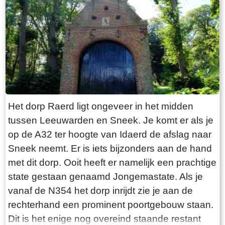
“Laaksumer Bot” suggereert dat de vis terplekke
gevangen wordt. En niets is minder waar.
Tegenover de twee visrestaurants ligt in het
kleinste haventje van Europa eenzaam en
alleen de HL6. Navraag in het restaurant leert
dan dit de vissersboot van de gebroeders De
Vries is. Zij zijn de laatste overgebleven vissers
van Laaksum. Eerder was er sprake van een
Het dorp Raerd ligt ongeveer in het midden
bescheiden vloot maar de meeste vissers van
tussen Leeuwarden en Sneek. Je komt er als je
Laaksum zijn er al lang geleden mee gestopt.
op de A32 ter hoogte van Idaerd de afslag naar
De gebroeders De Vries houden het dus nog vol
Sneek neemt. Er is iets bijzonders aan de hand
en vangen regelmatig bot bij Laaksum. Ik hoor
met dit dorp. Ooit heeft er namelijk een prachtige
dat de ze inmiddels aardig op leeftijd zijn, in
state gestaan genaamd Jongemastate. Als je
ieder geval over de zestig. Ik hoop dat ze het
vanaf de N354 het dorp inrijdt zie je aan de
nog even kunnen volhouden tot aan hun
rechterhand een prominent poortgebouw staan.
pensioenleeftijd. Want zodra zij ermee stoppen
Dit is het enige nog overeind staande restant