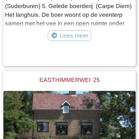
(Suderburen) 5. Gelede boerderij (Carpe Diem)
Het langhuis. De boer woont op de veenterp
samen met het vee in een open ruimte onder
één dak. De ontwikkeling van de boerderij gaat
Lees meer
de volgende fase in, als de boer gescheiden
Tekst: © Wytske Heida Foto: © Atlas Friesland
van het vee gaat wonen. Het woonhuis is van
de schuur gescheiden door het middenhuis, dat
lager is dan het voorhuis. Daarachter de schuur,
die in lengte varieert afhankelijk van het aantal
EASTHIMMERWEI 25
stuks vee dat de boer heeft. Het hooi wordt
naast de boerderij in de hooiberg opgeslagen.
Het laatste langhuis met de bijbehorende
hooiberg in Fryslân staat, volledig
gerestaureerd, in het dorp Warten. Het is als
museum ingericht ( bouwjaar 1725)