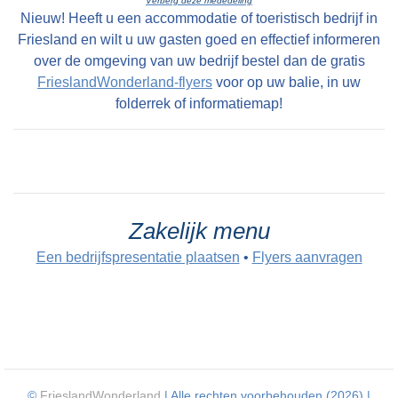
Verberg deze mededeling
en zeer geryflyke ZATHE en LANDEN met
Nieuw! Heeft u een accommodatie of toeristisch bedrijf in
deszelfs HUIZINGE en HOVINGE cum annexis,
Friesland en wilt u uw gasten goed en effectief informeren
staande en geleegen onder den Dorpe Folsgara
over de omgeving van uw bedrijf bestel dan de gratis
FrieslandWonderland-flyers
voor op uw balie, in uw
, in het geheel groot na naam 69 Pondematen
folderrek of informatiemap!
alle kostelyke Greidlanden belast met 17 1/2
Stuivers Schattinge wordende by Yme Keimpes
cum uxore bewoond tot St Petry en May 1801
en kan alsdan vry van Huuringe door den Koper
worden aangevaard.
Zakelijk menu
Een bedrijfspresentatie plaatsen
•
Flyers aanvragen
©
FrieslandWonderland
| Alle rechten voorbehouden (2026) |