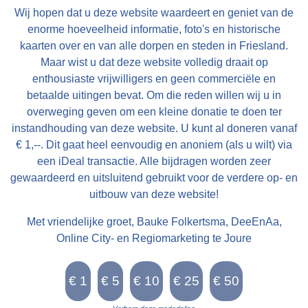
Pondematen belast met 19 Floreen by JELLE
Wij hopen dat u deze website waardeert en geniet van de
PYTTERS bewoond Petry en May 1793 vry van
enorme hoeveelheid informatie, foto's en historische
Huur, te huur doende boven de lasten a 222
kaarten over en van alle dorpen en steden in Friesland.
Maar wist u dat deze website volledig draait op
Car. Guldens waarop per Pondem. geboden is
enthousiaste vrijwilligers en geen commerciële en
111 g.gls. Jelle Pytters (Pieters) is de zoon van
betaalde uitingen bevat. Om die reden willen wij u in
Pytter Jelles en Ytie Jorrits. Pytter en Ytie zijn in
overweging geven om een kleine donatie te doen ter
1757 getrouwd in Oosthem en boeren daarna in
instandhouding van deze website. U kunt al doneren vanaf
Westhem / Wolsum. Zoon Jelle wordt geboren in
€ 1,--. Dit gaat heel eenvoudig en anoniem (als u wilt) via
1759. In 1768 is Pytter Jelles boer onder
een iDeal transactie. Alle bijdragen worden zeer
gewaardeerd en uitsluitend gebruikt voor de verdere op- en
Folsgare op de boerderij achter Easthimmerwei
uitbouw van deze website!
25. Jelle trouwt in 1783 met Meike Beints uit
Jirnsum. Ze volgen dan Jelle zijn vader op.
Met vriendelijke groet, Bauke Folkertsma, DeeEnAa,
Verder is er weinig over de familie bekend. Na
Online City- en Regiomarketing te Joure
Jelle Pytters komt Yme Keimpes op de
boerderij. Daarna komt deze in de verkoop.
LC 10-12-1800: Eene uitmuntende Vrugtdoende