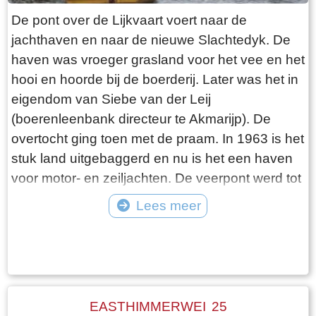
de kerkdiensten, bruiloften en begrafenissen.
De pont over de Lijkvaart voert naar de
Elke oudejaarsdag komen dorpsbewoners bij
jachthaven en naar de nieuwe Slachtedyk. De
elkaar rondom de klokkenstoel om beurtelings
haven was vroeger grasland voor het vee en het
hangend aan het touw het oude jaar uit te
hooi en hoorde bij de boerderij. Later was het in
luiden. Als je op het juiste tijdstip rond de kerk
eigendom van Siebe van der Leij
wandelt, is de klok op de hele en halve uren te
(boerenleenbank directeur te Akmarijp). De
horen met zijn mooie vérdragende klank.
overtocht ging toen met de praam. In 1963 is het
stuk land uitgebaggerd en nu is het een haven
voor motor- en zeiljachten. De veerpont werd tot
ongeveer 1995 nog in Heeg gebruikt en is door
Lees meer
de verplaatsing van de havenmond aldaar uit de
Tekst: © Plaatselijk Belang Goingarijp Foto: © Plaatselijk Belang Goingarijp
vaart genomen. Daarna is hij over water naar
Goingarijp gesleept en opgeknapt. De pont gaat
vooruit door middel van een ketting die wordt
aangedreven door een elektromotor. Om aan de
EASTHIMMERWEI 25