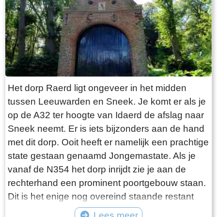
gevangen wordt. En niets is minder waar.
Tegenover de twee visrestaurants ligt in het
kleinste haventje van Europa eenzaam en
alleen de HL6. Navraag in het restaurant leert
dan dit de vissersboot van de gebroeders De
Vries is. Zij zijn de laatste overgebleven vissers
van Laaksum. Eerder was er sprake van een
Het dorp Raerd ligt ongeveer in het midden
bescheiden vloot maar de meeste vissers van
tussen Leeuwarden en Sneek. Je komt er als je
Laaksum zijn er al lang geleden mee gestopt.
op de A32 ter hoogte van Idaerd de afslag naar
De gebroeders De Vries houden het dus nog vol
Sneek neemt. Er is iets bijzonders aan de hand
en vangen regelmatig bot bij Laaksum. Ik hoor
met dit dorp. Ooit heeft er namelijk een prachtige
dat de ze inmiddels aardig op leeftijd zijn, in
state gestaan genaamd Jongemastate. Als je
ieder geval over de zestig. Ik hoop dat ze het
vanaf de N354 het dorp inrijdt zie je aan de
nog even kunnen volhouden tot aan hun
rechterhand een prominent poortgebouw staan.
pensioenleeftijd. Want zodra zij ermee stoppen
Dit is het enige nog overeind staande restant
vangt iedereen bot bij Laaksum.
van Jongemastate. Het poortgebouw geeft
Lees meer