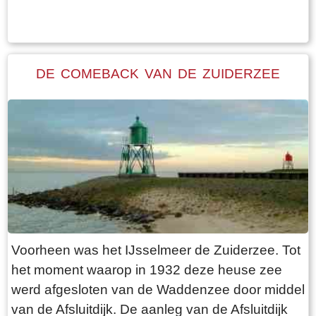
dijk het gebied bewonderen. Maar je moet al
en de kerk werd met rust gelaten. Een getrapte
gaan wadlopen om het echt van dichtbij te
betonnen steunwal geeft wellicht aan waar de
bekijken. Wadlopen kun je echter maar op een
laatste schep de grond in ging en de hele boel
aantal vaste plaatsen doen en ook nog eens
DE COMEBACK VAN DE ZUIDERZEE
begon te schuiven. Iemand moet "stop" hebben
uitsluitend onder begeleiding van een gids. In
geroepen. Net op tijd!
Friesland kan dit nabij Wierum, Paesens en
Moddergat. Niet bij Holwerd? Het is maar net
hoe je het bekijkt. De pier van Holwerd is maar
liefst bijna twee kilometer lang en ligt voor een
groot deel in de kwelders en het slik van de
Waddenzee. Als je parkeert op de kleine
parkeerplaats ter plaatse van de dijkovergang
heb je een mooie wandeling voor de boeg naar
Voorheen was het IJsselmeer de Zuiderzee. Tot
het einde van de pier. Het fiets- en wandelpad
het moment waarop in 1932 deze heuse zee
ligt op een verheven talud zodat je een prachtig
werd afgesloten van de Waddenzee door middel
enigszins verhoogd uitzicht hebt. De eerste paar
van de Afsluitdijk. De aanleg van de Afsluitdijk