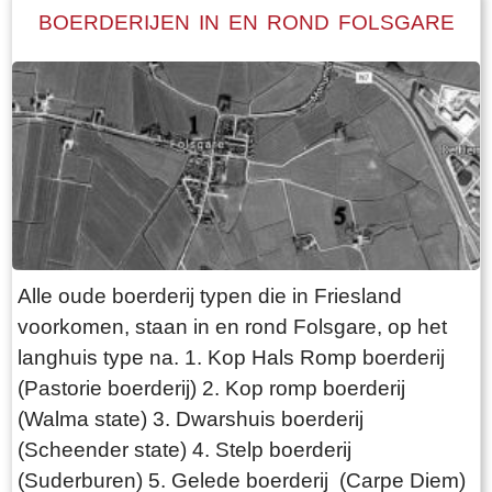
predikant. Tot in de twintigste eeuw werd de
BOERDERIJEN IN EN ROND FOLSGARE
schaken.
dominee van het ene dorp naar het andere dorp
geroeid. Dat was een hele opgave, zowel voor
de roeiers als voor de dominee zelf, vooral als
het slecht weer was. Boven de ingang aan de
zuidzijde van de kerk is een steen ingemetseld
waarop te lezen staat: `De eerste steen deser
Nieuwe kerke was gelegd door Frans Julius
Johan van Eisinga aet 18 Kleinzoon van de
heer Grietman Vegelin van Claerbergen`. De
Alle oude boerderij typen die in Friesland
kerk heeft zes gebrandschilderde ramen,
voorkomen, staan in en rond Folsgare, op het
gemaakt door Ype Staak, een 18e eeuwse
langhuis type na. 1. Kop Hals Romp boerderij
glazenier uit Sneek. Dat deze ramen in goede
(Pastorie boerderij) 2. Kop romp boerderij
staat bewaard zijn gebleven, zegt vermoedelijk
(Walma state) 3. Dwarshuis boerderij
iets over de moeilijke bereikbaarheid van
(Scheender state) 4. Stelp boerderij
Goingarijp in de 18e eeuw. Aan de westzijde
(Suderburen) 5. Gelede boerderij (Carpe Diem)