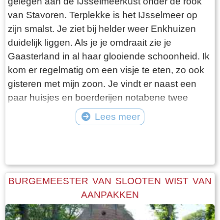
gelegen aan de IJsselmeerkust onder de rook
van Stavoren. Terplekke is het IJsselmeer op
zijn smalst. Je ziet bij helder weer Enkhuizen
duidelijk liggen. Als je je omdraait zie je
Gaasterland in al haar glooiende schoonheid. Ik
kom er regelmatig om een visje te eten, zo ook
gisteren met mijn zoon. Je vindt er naast een
paar huisjes en boerderijen notabene twee
visrestaurants op steenworp afstand van elkaar.
Lees meer
Er schijnt het jaar rond voldoende klandizie te
Tekst: © Bauke Folkertsma Foto: © Bauke Folkertsma
zijn voor beide en dat stelt gerust. Gisteren
stond er “Laaksumer Bot” op de kaart bij het
linker restaurant dat sinds een paar jaar in de
voormalige zoutloods gevestigd is. Zolang de
BURGEMEESTER VAN SLOOTEN WIST VAN
voorraad strekt welteverstaan. De naam
AANPAKKEN
“Laaksumer Bot” suggereert dat de vis terplekke