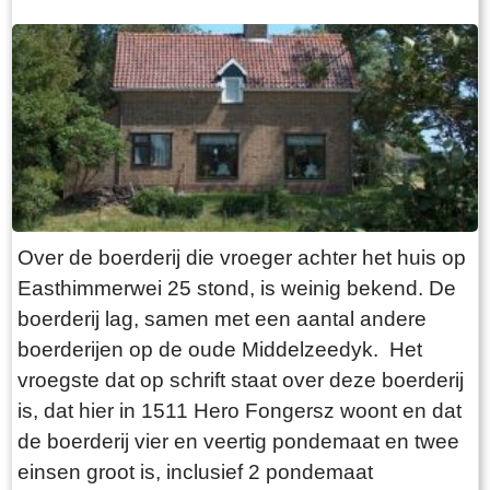
overkant te komen of de pont naar je toe te laten
varen moet je op de twee knoppen drukken, die
respectievelijk onder en boven zitten. Na een
paar seconden komt de pont in beweging, maar
vóór je dit doet: kijk eerst of er geen boten willen
passeren. De ketting komt namelijk omhoog als
de pont gaat varen!
Over de boerderij die vroeger achter het huis op
Easthimmerwei 25 stond, is weinig bekend. De
boerderij lag, samen met een aantal andere
boerderijen op de oude Middelzeedyk. Het
vroegste dat op schrift staat over deze boerderij
is, dat hier in 1511 Hero Fongersz woont en dat
de boerderij vier en veertig pondemaat en twee
einsen groot is, inclusief 2 pondemaat