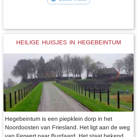
toegang tot het park Jongemastate. In het
Tekst: © Bauke Folkertsma Foto: © Bauke Folkertsma
poortgebouw zit een zware groene deur waarop
met statige sierletters “gelieve de deur te sluiten
aub”. Het is de moeite waard om het park eens
te bekijken. Je vindt er stinzenflora en stenen
HEILIGE HUISJES IN HEGEBEINTUM
restanten van de state die er eens gestaan
heeft. Grote brokken zandsteen liggen her en
der verspreid door het park alsof er een enorme
explosie heeft plaatsgevonden. Niets is minder
waar. De laatste bewoner van Jongemastate
was Burgemeester van Slooten. Hij was
burgemeester van de gemeente
Rauwerderhem. Het voormalige gemeentehuis
staat een eindje verderop. Het is moeilijk voor te
Hegebeintum is een piepklein dorp in het
stellen maar toen hij verhuisde heeft hij de state
Noordoosten van Friesland. Het ligt aan de weg
met de grond gelijk laten maken. Misschien
van Ferwert naar Burdaard. Het staat bekend