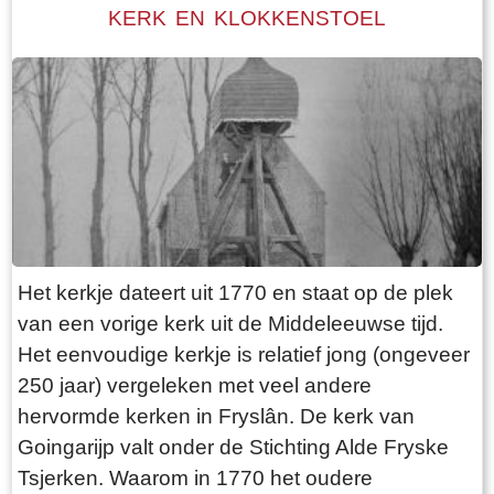
komen, aangezien er geen verbinding over de
KERK EN KLOKKENSTOEL
schaken.
Mieddyk is. Hoe de boerderij er uit zag, kunnen
we lezen in een advertentie van 24 oktober
1787 in de LC: De Secretaris ADEMA, zal op
Dinsdag den 30 October 1787 ’s Na demiddags
om 1 Uur, in het Waapen van Sneek by de
Finale Palm slag verkopen Een uitmuntende
ZATHE en LANDEN met de Huizinge, Schure,
Hovinge en wydere annexen gelegen in
Folsgare, groot in het geheel, 40 een tweede
Het kerkje dateert uit 1770 en staat op de plek
Pondematen belast met 19 Floreen by JELLE
van een vorige kerk uit de Middeleeuwse tijd.
PYTTERS bewoond Petry en May 1793 vry van
Het eenvoudige kerkje is relatief jong (ongeveer
Huur, te huur doende boven de lasten a 222
250 jaar) vergeleken met veel andere
Car. Guldens waarop per Pondem. geboden is
hervormde kerken in Fryslân. De kerk van
111 g.gls. Jelle Pytters (Pieters) is de zoon van
Goingarijp valt onder de Stichting Alde Fryske
Pytter Jelles en Ytie Jorrits. Pytter en Ytie zijn in
Tsjerken. Waarom in 1770 het oudere