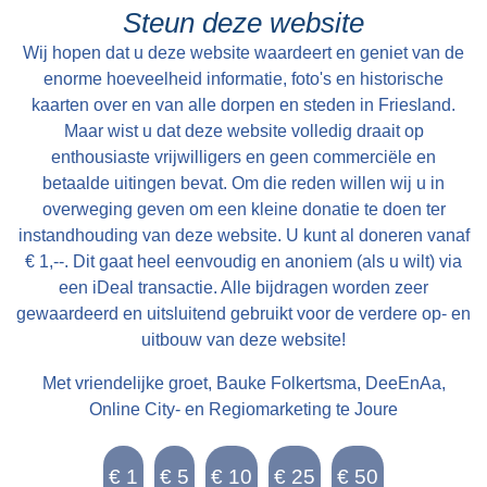
cum uxore bewoond tot St Petry en May 1801
heer Grietman Vegelin van Claerbergen`. De
Steun deze website
en kan alsdan vry van Huuringe door den Koper
kerk heeft zes gebrandschilderde ramen,
Wij hopen dat u deze website waardeert en geniet van de
worden aangevaard.
gemaakt door Ype Staak, een 18e eeuwse
enorme hoeveelheid informatie, foto's en historische
glazenier uit Sneek. Dat deze ramen in goede
kaarten over en van alle dorpen en steden in Friesland.
Maar wist u dat deze website volledig draait op
staat bewaard zijn gebleven, zegt vermoedelijk
enthousiaste vrijwilligers en geen commerciële en
iets over de moeilijke bereikbaarheid van
betaalde uitingen bevat. Om die reden willen wij u in
Goingarijp in de 18e eeuw. Aan de westzijde
overweging geven om een kleine donatie te doen ter
staat de markante klokkenstoel. Daarin hangt de
instandhouding van deze website. U kunt al doneren vanaf
Salvatorklok die in 1527 is gegoten door
€ 1,--. Dit gaat heel eenvoudig en anoniem (als u wilt) via
Gerhardus van Wou uit Kampen, een van de
een iDeal transactie. Alle bijdragen worden zeer
gewaardeerd en uitsluitend gebruikt voor de verdere op- en
bekendste klokkengieters uit de late
uitbouw van deze website!
middeleeuwen. Met een gewicht van 1135 kg is
het de zwaarste klok in een klokkenstoel in
Met vriendelijke groet, Bauke Folkertsma, DeeEnAa,
Friesland. Het luiden van de klok was van
Online City- en Regiomarketing te Joure
belang voor de arbeiders als sein om op te
staan en naar het land te gaan of om te gaan