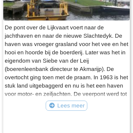
op de grootste boerderij onder Folsgara. De
boerderij omvat dan LXXX (80) ponden land,
waarvan “36 ponden Hooijland, 31 ponden
De pont over de Lijkvaart voert naar de
Grasland en 7 ponden Reijdland”. Het land ten
jachthaven en naar de nieuwe Slachtedyk. De
zuiden van de boerderij wordt het “lege meden”
haven was vroeger grasland voor het vee en het
genoemd, waaraan het rijeedmeer (rietmeer) ligt.
hooi en hoorde bij de boerderij. Later was het in
Het rijeedland (rietland) ligt tegen de “die grote
eigendom van Siebe van der Leij
Rien”. Verder is er nog “6 ponden saedlant
(boerenleenbank directeur te Akmarijp). De
leggende, om ende om op ende an Epas vors.
overtocht ging toen met de praam. In 1963 is het
stins graft”. Deze stinsgracht omsloot de
stuk land uitgebaggerd en nu is het een haven
stinswier en lag tegen het “saedland” aan. Een
voor motor- en zeiljachten. De veerpont werd tot
andere naam die wordt gebruikt voor stinswier is
ongeveer 1995 nog in Heeg gebruikt en is door
Lees meer
‘wijer’. Deze naam komen we tegen in het
de verplaatsing van de havenmond aldaar uit de
Register van aanbreng bij de buurman van Epa
Tekst: © Plaatselijk Belang Goingarijp Foto: © Plaatselijk Belang Goingarijp
vaart genomen. Daarna is hij over water naar
Ighaz op Suderburen. Lolla Taekaz is hier
Goingarijp gesleept en opgeknapt. De pont gaat
pachtboer en “dije halve huijssteed mijt die