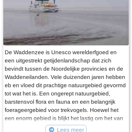
want deze is aan de binnenkant ook de moeite
waard. Er hangt een aantal historische houten
rouwborden aan de muur. In de huizen brandt
licht en de kachel. Aan de andere kant van de
terp loop je weer naar beneden, nu via voetpad
van gele klinkers. Als je daarna links aanhoudt
De Waddenzee is Unesco werelderfgoed en
kom je gewoon weer uit waar je bent begonnen.
een uitgestrekt getijdenlandschap dat zich
Het is moeilijk voor te stellen dat een dergelijk
bevindt tussen de Noordelijke provincies en de
terp ooit door mensenhanden is gemaakt.
Waddeneilanden. Vele duizenden jaren hebben
Terpen hadden een belangrijke functie als
eb en vloed dit prachtige natuurgebied gevormd
bescherming tegen overstromingen vanuit zee.
tot wat het is. Een ongerept natuurgebied,
Na de aanleg van dijken werden ze, ontdaan
barstensvol flora en fauna en een belangrijk
van hun nut, voor het grootste deel weer
foerageergebied voor trekvogels. Hoewel het
afgegraven. De vruchtbare grond naar elders
een enorm gebied is blijkt het lastig om het van
verscheept. Hoe rigoureus deze vorm van
dichtbij te zien en ervaren. Natuurlijk kun je in
Lees meer
“mijnbouw” tekeer ging zie je het best in