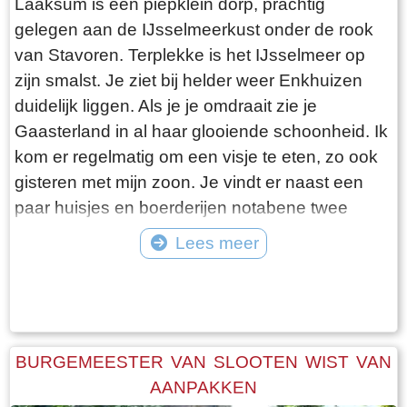
Laaksum is een piepklein dorp, prachtig
gelegen aan de IJsselmeerkust onder de rook
van Stavoren. Terplekke is het IJsselmeer op
zijn smalst. Je ziet bij helder weer Enkhuizen
duidelijk liggen. Als je je omdraait zie je
Gaasterland in al haar glooiende schoonheid. Ik
kom er regelmatig om een visje te eten, zo ook
gisteren met mijn zoon. Je vindt er naast een
paar huisjes en boerderijen notabene twee
visrestaurants op steenworp afstand van elkaar.
Lees meer
Er schijnt het jaar rond voldoende klandizie te
Tekst: © Bauke Folkertsma Foto: © Bauke Folkertsma
zijn voor beide en dat stelt gerust. Gisteren
stond er “Laaksumer Bot” op de kaart bij het
linker restaurant dat sinds een paar jaar in de
voormalige zoutloods gevestigd is. Zolang de
BURGEMEESTER VAN SLOOTEN WIST VAN
voorraad strekt welteverstaan. De naam
AANPAKKEN