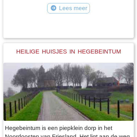
vangt iedereen bot bij Laaksum.
van Jongemastate. Het poortgebouw geeft
Lees meer
toegang tot het park Jongemastate. In het
Tekst: © Bauke Folkertsma Foto: © Bauke Folkertsma
poortgebouw zit een zware groene deur waarop
met statige sierletters “gelieve de deur te sluiten
aub”. Het is de moeite waard om het park eens
te bekijken. Je vindt er stinzenflora en stenen
HEILIGE HUISJES IN HEGEBEINTUM
restanten van de state die er eens gestaan
heeft. Grote brokken zandsteen liggen her en
der verspreid door het park alsof er een enorme
explosie heeft plaatsgevonden. Niets is minder
waar. De laatste bewoner van Jongemastate
was Burgemeester van Slooten. Hij was
burgemeester van de gemeente
Rauwerderhem. Het voormalige gemeentehuis
staat een eindje verderop. Het is moeilijk voor te
Hegebeintum is een piepklein dorp in het
stellen maar toen hij verhuisde heeft hij de state
Noordoosten van Friesland. Het ligt aan de weg