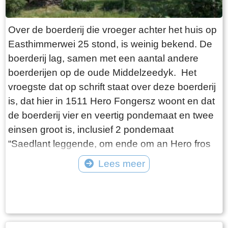
voortgezet, alleen is de plek veranderd. Bakker
Brink kreeg als eerste een telefoon. Als je wilde
Over de boerderij die vroeger achter het huis op
bellen kon je daar terecht, of de bakker kwam bij
Easthimmerwei 25 stond, is weinig bekend. De
je langs als er een bericht voor je was. Je wist
boerderij lag, samen met een aantal andere
toen niet beter, zo was je opgegroeid en het
boerderijen op de oude Middelzeedyk. Het
werkte prima. Het huis bestond uit behalve de
vroegste dat op schrift staat over deze boerderij
bakkerij, een woonkamer, een woonkeuken,
is, dat hier in 1511 Hero Fongersz woont en dat
een slaapkamer en een winkel. De kinderen
de boerderij vier en veertig pondemaat en twee
sliepen boven op zolder. De oven van de
einsen groot is, inclusief 2 pondemaat
bakkerij werd in de beginperiode verwarmd door
“Saedlant leggende, om ende om an Hero fros
het verbranden van takken en turf. Later werd
huijs ende Heem“. Het weiland ligt vanaf de
Lees meer
de oven verwarmd door middel van een
boerderij tot aan de Mieddyk en het “hoijland” ligt
oliebrander. De olie daarvoor werd opgeslagen
Tekst: © Wytske Heida Foto: © Atse Bruin
in het Meerland (Marlân). De boer moet over het
in olievaten achter de bakkerij. In de
Tiltsje, Suderbuursterleane, door het dorp
oorlogsjaren was de bakkerij verduisterd en
Folsgara naar de Tsjaerddyk om bij het land te
leerden onderduikers de dorpsbewoners