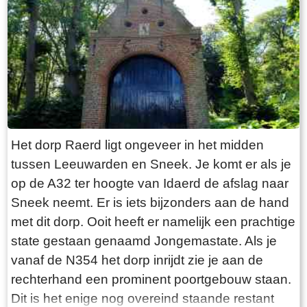
“Laaksumer Bot” suggereert dat de vis terplekke
gevangen wordt. En niets is minder waar.
Tegenover de twee visrestaurants ligt in het
kleinste haventje van Europa eenzaam en
alleen de HL6. Navraag in het restaurant leert
dan dit de vissersboot van de gebroeders De
Vries is. Zij zijn de laatste overgebleven vissers
van Laaksum. Eerder was er sprake van een
Het dorp Raerd ligt ongeveer in het midden
bescheiden vloot maar de meeste vissers van
tussen Leeuwarden en Sneek. Je komt er als je
Laaksum zijn er al lang geleden mee gestopt.
op de A32 ter hoogte van Idaerd de afslag naar
De gebroeders De Vries houden het dus nog vol
Sneek neemt. Er is iets bijzonders aan de hand
en vangen regelmatig bot bij Laaksum. Ik hoor
met dit dorp. Ooit heeft er namelijk een prachtige
dat de ze inmiddels aardig op leeftijd zijn, in
state gestaan genaamd Jongemastate. Als je
ieder geval over de zestig. Ik hoop dat ze het
vanaf de N354 het dorp inrijdt zie je aan de
nog even kunnen volhouden tot aan hun
rechterhand een prominent poortgebouw staan.
pensioenleeftijd. Want zodra zij ermee stoppen
Dit is het enige nog overeind staande restant