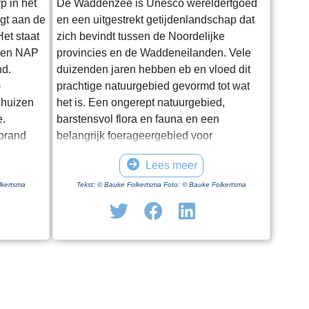
p in het
De Waddenzee is Unesco werelderfgoed
igt aan de
en een uitgestrekt getijdenlandschap dat
et staat
zich bevindt tussen de Noordelijke
oven NAP
provincies en de Waddeneilanden. Vele
nd.
duizenden jaren hebben eb en vloed dit
)
prachtige natuurgebied gevormd tot wat
 huizen
het is. Een ongerept natuurgebied,
e.
barstensvol flora en fauna en een
rprand
belangrijk foerageergebied voor
entale
trekvogels. Hoewel het een enorm gebied
Lees meer
.
is blijkt het lastig om het van dichtbij te
ge dag in
zien en ervaren. Natuurlijk kun je in
lkertsma
Tekst: © Bauke Folkertsma Foto: © Bauke Folkertsma
iode is
Friesland en Groningen vanaf en onder
f geen
aan de dijk het gebied bewonderen. Maar
 optimaal
je moet al gaan wadlopen om het echt van
uwing. Een
dichtbij te bekijken. Wadlopen kun je
 kerk”.
echter maar op een aantal vaste plaatsen
doen en ook nog eens uitsluitend onder
n voetpad
begeleiding van een gids. In Friesland kan