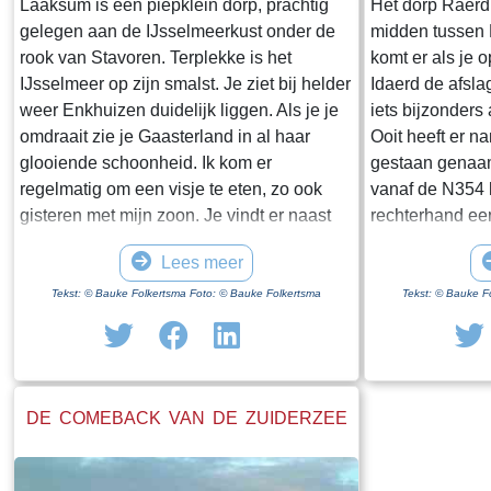
Laaksum is een piepklein dorp, prachtig
Het dorp Raerd 
gelegen aan de IJsselmeerkust onder de
midden tussen
rook van Stavoren. Terplekke is het
komt er als je 
IJsselmeer op zijn smalst. Je ziet bij helder
Idaerd de afsla
weer Enkhuizen duidelijk liggen. Als je je
iets bijzonders
omdraait zie je Gaasterland in al haar
Ooit heeft er n
glooiende schoonheid. Ik kom er
gestaan genaam
regelmatig om een visje te eten, zo ook
vanaf de N354 h
gisteren met mijn zoon. Je vindt er naast
rechterhand ee
een paar huisjes en boerderijen notabene
staan. Dit is h
Lees meer
twee visrestaurants op steenworp afstand
staande restan
van elkaar. Er schijnt het jaar rond
poortgebouw gee
Tekst: © Bauke Folkertsma Foto: © Bauke Folkertsma
Tekst: © Bauke F
voldoende klandizie te zijn voor beide en
Jongemastate. 
dat stelt gerust. Gisteren stond er
zware groene d
“Laaksumer Bot” op de kaart bij het linker
sierletters “gel
restaurant dat sinds een paar jaar in de
Het is de moei
DE COMEBACK VAN DE ZUIDERZEE
voormalige zoutloods gevestigd is. Zolang
te bekijken. Je 
de voorraad strekt welteverstaan. De naam
stenen restante
“Laaksumer Bot” suggereert dat de vis
gestaan heeft.