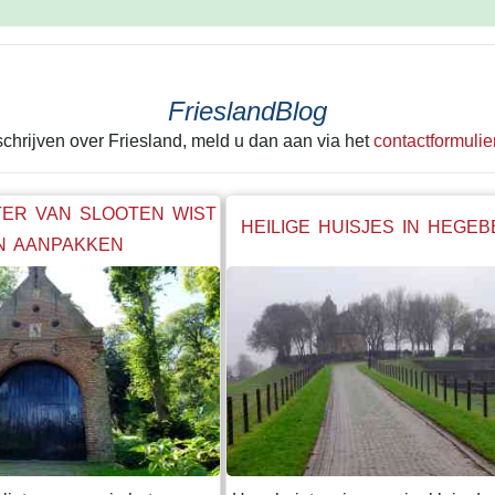
FrieslandBlog
 schrijven over Friesland, meld u dan aan via het
contactformulie
ER VAN SLOOTEN WIST
HEILIGE HUISJES IN HEGE
N AANPAKKEN