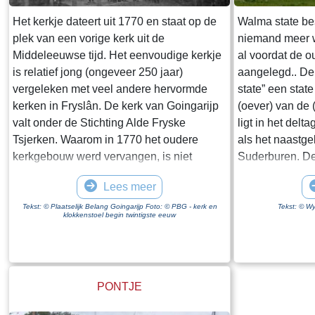
gerealiseerd. Rijkswaterstaat schrijft op de
website van de Afsluitdijk "De
Het kerkje dateert uit 1770 en staat op de
Walma state bes
Vismigratierivier is een vernieuwend plan
plek van een vorige kerk uit de
niemand meer w
om de Waddenzee en het IJsselmeer weer
Middeleeuwse tijd. Het eenvoudige kerkje
al voordat de 
met elkaar te verbinden". Wikipedia zegt
is relatief jong (ongeveer 250 jaar)
aangelegd.. De
dat een zee "een grote hoeveelheid water
vergeleken met veel andere hervormde
state” een sta
is die in open verbinding staat met een
kerken in Fryslân. De kerk van Goingarijp
(oever) van de 
andere zee". Ik weet niet hoeveel moeite
valt onder de Stichting Alde Fryske
ligt in het delt
het kost om een geografische naam te
Tsjerken. Waarom in 1770 het oudere
als het naastg
wijzigen maar wat mij betreft krijgt de
kerkgebouw werd vervangen, is niet
Suderburen. De
Zuiderzee een comeback.
bekend. Op een tekening, gemaakt in 1723
de Ald Rien naa
Lees meer
door Stellingwerf, ziet het kerkje er niet
gekanaliseerd. 
bouwvallig uit. De Hervormde Gemeente
Folsgaasteropva
Tekst: © Plaatselijk Belang Goingarijp Foto: © PBG - kerk en
Tekst: © Wy
klokkenstoel begin twintigste eeuw
van Goingarijp vormde samen met het drie
uit komt, is de
kilometer verderop gelegen dorp Broek
boerderij. Bij 
een gecombineerde kerkelijke gemeente.
Middelzeedijk 
De dorpen deelden de predikant. Tot in de
de terpen die er
PONTJE
twintigste eeuw werd de dominee van het
van de boerder
ene dorp naar het andere dorp geroeid.
state is vanoud