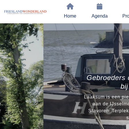
Home
Agenda
Pro
Gebroeders de Vries vang
bij Laaksum
Laaksum is een piepklein dorp, prach
aan de IJsselmeerkust onder de r
Stavoren. Terplekke is het IJsselmee
smalst. Je...