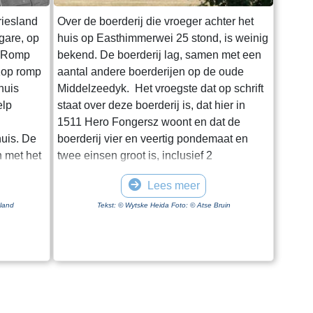
riesland
Over de boerderij die vroeger achter het
gare, op
huis op Easthimmerwei 25 stond, is weinig
s Romp
bekend. De boerderij lag, samen met een
 Kop romp
aantal andere boerderijen op de oude
huis
Middelzeedyk. Het vroegste dat op schrift
elp
staat over deze boerderij is, dat hier in
1511 Hero Fongersz woont en dat de
uis. De
boerderij vier en veertig pondemaat en
 met het
twee einsen groot is, inclusief 2
 dak. De
pondemaat “Saedlant leggende, om ende
Lees meer
t de
om an Hero fros huijs ende Heem“. Het
scheiden
weiland ligt vanaf de boerderij tot aan de
sland
Tekst: © Wytske Heida Foto: © Atse Bruin
nhuis is
Mieddyk en het “hoijland” ligt in het
et
Meerland (Marlân). De boer moet over het
voorhuis.
Tiltsje, Suderbuursterleane, door het dorp
e varieert
Folsgara naar de Tsjaerddyk om bij het
ee dat de
land te komen, aangezien er geen
de
verbinding over de Mieddyk is. Hoe de