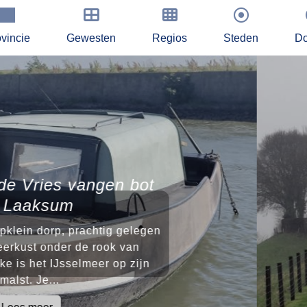
vincie
Gewesten
Regios
Steden
Do
en bot
Heili
Hegebe
tig gelegen
Noordoost
ook van
van Ferwe
r op zijn