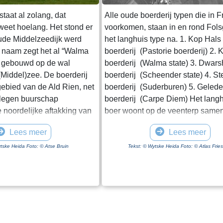
taat al zolang, dat
Alle oude boerderij typen die in F
eet hoelang. Het stond er
voorkomen, staan in en rond Fols
oude Middelzeedijk werd
het langhuis type na. 1. Kop Hal
 naam zegt het al “Walma
boerderij (Pastorie boerderij) 2.
te gebouwd op de wal
boerderij (Walma state) 3. Dwars
(Middel)zee. De boerderij
boerderij (Scheender state) 4. St
agebied van de Ald Rien, net
boerderij (Suderburen) 5. Gelede
elegen buurschap
boerderij (Carpe Diem) Het langh
 noordelijke aftakking van
boer woont op de veenterp samen
r de Middelzee wordt later
vee in een open ruimte onder één
Lees meer
Lees meer
Dit is de
ontwikkeling van de boerderij gaa
art. Een kreek die hierop
volgende fase in, als de boer ge
tske Heida Foto: © Atse Bruin
Tekst: © Wytske Heida Foto: © Atlas Frie
 oude opvaart naar de
van het vee gaat wonen. Het woo
de aanleg van de oude
van de schuur gescheiden door h
wordt gebruik gemaakt van
middenhuis, dat lager is dan het 
 al zijn. Walma State is één
Daarachter de schuur, die in lengt
ijen op deze dijk. Walma
afhankelijk van het aantal stuks v
s een adellijke state. De
boer heeft. Het hooi wordt naast 