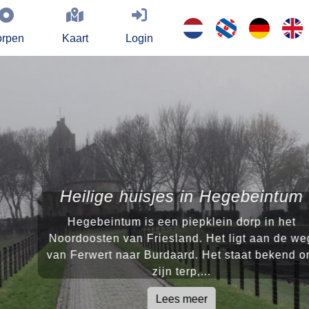
rpen
Kaart
Login
ge huisjes in Hegebeintum
intum is een piepklein dorp in het
en van Friesland. Het ligt aan de weg
rt naar Burdaard. Het staat bekend om
zijn terp,...
Lees meer