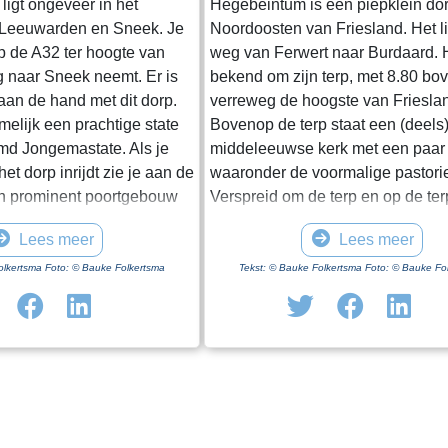
ligt ongeveer in het
Hegebeintum is een piepklein dor
 Leeuwarden en Sneek. Je
Noordoosten van Friesland. Het l
op de A32 ter hoogte van
weg van Ferwert naar Burdaard. H
g naar Sneek neemt. Er is
bekend om zijn terp, met 8.80 b
 aan de hand met dit dorp.
verreweg de hoogste van Friesla
amelijk een prachtige state
Bovenop de terp staat een (deels
d Jongemastate. Als je
middeleeuwse kerk met een paar
et dorp inrijdt zie je aan de
waaronder de voormalige pastori
n prominent poortgebouw
Verspreid om de terp en op de te
et enige nog overeind
een paar boerderijen, het monum
Lees meer
Lees meer
t van Jongemastate. Het
Harsta-state en een dozijn huizen
ft toegang tot het park
Gisteren was ik er op een druileri
olkertsma Foto: © Bauke Folkertsma
Tekst: © Bauke Folkertsma Foto: © Bauke Fo
In het poortgebouw zit een
december. Voordeel van deze per
eur waarop met statige
dat de bomen rondom het kerkho
ieve de deur te sluiten aub”.
blad dragen. Daardoor heb je een
te waard om het park eens
uitzicht op de terp en haar bebo
vindt er stinzenflora en
ideale dag voor een “rondje om de
n van de state die er eens
Vanaf de parkeerplaats bij het
 Grote brokken zandsteen
bezoekerscentrum loop je via ee