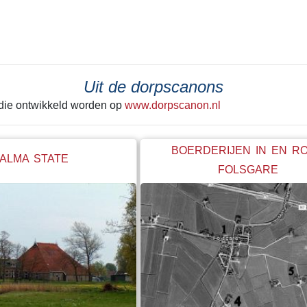
 laatste keer achter zich
tekeer ging zie je het best in He
Alleen de grond onder de huisjes
kerk werd met rust gelaten. Een g
betonnen steunwal geeft wellicht
de laatste schep de grond in ging
Uit de dorpscanons
hele boel begon te schuiven. Ie
 die ontwikkeld worden op
www.dorpscanon.nl
"stop" hebben geroepen. Net op ti
BOERDERIJEN IN EN R
ALMA STATE
FOLSGARE