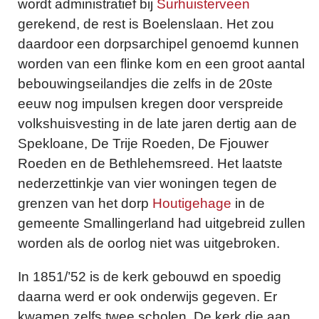
wordt administratief bij
Surhuisterveen
gerekend, de rest is Boelenslaan. Het zou
daardoor een dorpsarchipel genoemd kunnen
worden van een flinke kom en een groot aantal
bebouwingseilandjes die zelfs in de 20ste
eeuw nog impulsen kregen door verspreide
volkshuisvesting in de late jaren dertig aan de
Spekloane, De Trije Roeden, De Fjouwer
Roeden en de Bethlehemsreed. Het laatste
nederzettinkje van vier woningen tegen de
grenzen van het dorp
Houtigehage
in de
gemeente Smallingerland had uitgebreid zullen
worden als de oorlog niet was uitgebroken.
In 1851/’52 is de kerk gebouwd en spoedig
daarna werd er ook onderwijs gegeven. Er
kwamen zelfs twee scholen. De kerk die aan