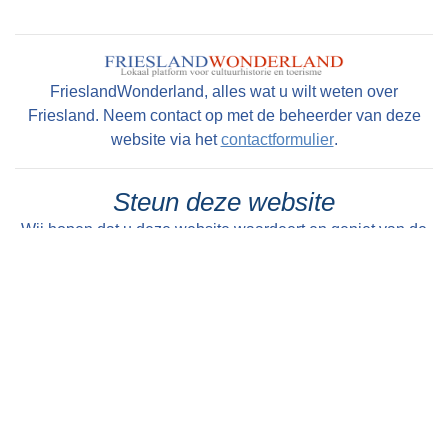
FrieslandWonderland, alles wat u wilt weten over
Friesland. Neem contact op met de beheerder van deze
website via het
contactformulier
.
Steun deze website
Wij hopen dat u deze website waardeert en geniet van de
enorme hoeveelheid informatie, foto's en historische
kaarten over en van alle dorpen en steden in Friesland.
Maar wist u dat deze website volledig draait op
enthousiaste vrijwilligers en geen commerciële en
betaalde uitingen bevat. Om die reden willen wij u in
overweging geven om een kleine donatie te doen ter
instandhouding van deze website. U kunt al doneren vanaf
€ 1,--. Dit gaat heel eenvoudig en anoniem (als u wilt) via
een iDeal transactie. Alle bijdragen worden zeer