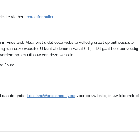
ebsite via het
contactformulier
.
 in Friesland. Maar wist u dat deze website volledig draait op enthousiaste
ing van deze website. U kunt al doneren vanaf € 1,--. Dit gaat heel eenvoudig
e verdere op- en uitbouw van deze website!
te Joure
l dan de gratis
FrieslandWonderland-flyers
voor op uw balie, in uw folderrek of