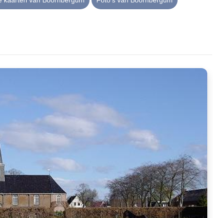
he kaarten van Boornbergum
Foto's van Boornbergum