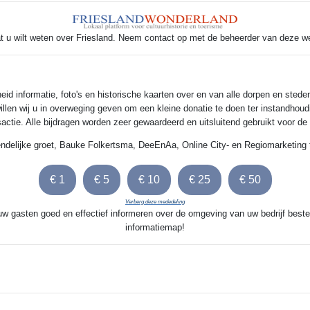
t u wilt weten over Friesland. Neem contact op met de beheerder van deze w
 informatie, foto's en historische kaarten over en van alle dorpen en steden
illen wij u in overweging geven om een kleine donatie te doen ter instandhoud
nsactie. Alle bijdragen worden zeer gewaardeerd en uitsluitend gebruikt voor d
endelijke groet, Bauke Folkertsma, DeeEnAa, Online City- en Regiomarketing 
Verberg deze mededeling
 uw gasten goed en effectief informeren over de omgeving van uw bedrijf beste
informatiemap!