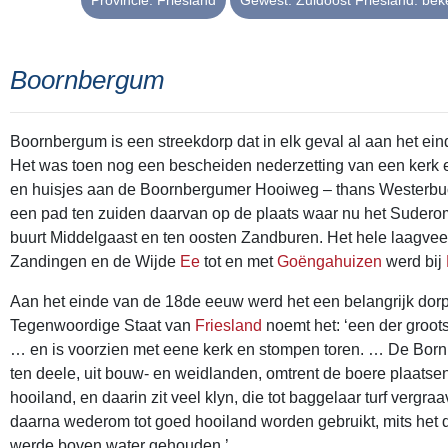
Provincie: Friesland
Gewest: Zuidoost Friesland: bek
Boornbergum
Boornbergum is een streekdorp dat in elk geval al aan het e
Het was toen nog een bescheiden nederzetting van een kerk e
en huisjes aan de Boornbergumer Hooiweg – thans Westerbuo
een pad ten zuiden daarvan op de plaats waar nu het Suderom
buurt Middelgaast en ten oosten Zandburen. Het hele laagve
Zandingen en de Wijde
Ee
tot en met
Goëngahuizen
werd bij
Aan het einde van de 18de eeuw werd het een belangrijk dorp
Tegenwoordige Staat van
Friesland
noemt het: ‘een der groot
… en is voorzien met eene kerk en stompen toren. … De Bor
ten deele, uit bouw- en weidlanden, omtrent de boere plaatsen
hooiland, en daarin zit veel klyn, die tot baggelaar turf vergr
daarna wederom tot goed hooiland worden gebruikt, mits het
werde boven water gehouden.’