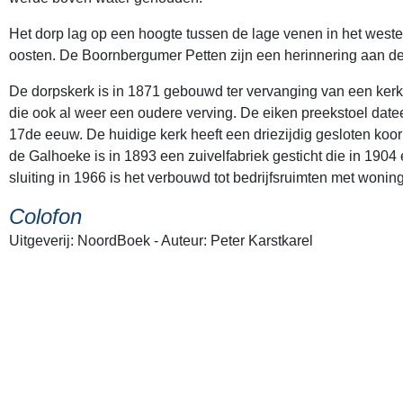
Het dorp lag op een hoogte tussen de lage venen in het west
oosten. De Boornbergumer Petten zijn een herinnering aan d
De dorpskerk is in 1871 gebouwd ter vervanging van een ker
die ook al weer een oudere verving. De eiken preekstoel datee
17de eeuw. De huidige kerk heeft een driezijdig gesloten koo
de Galhoeke is in 1893 een zuivelfabriek gesticht die in 190
sluiting in 1966 is het verbouwd tot bedrijfsruimten met woni
Colofon
Uitgeverij: NoordBoek - Auteur: Peter Karstkarel