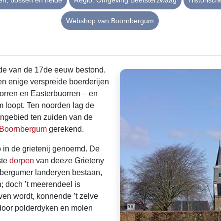
en, bossen en heide
Regio: Omgeving Beetsterzwaag
Historisc
Webshop van Boornbergum
inde van de 17de eeuw bestond.
n enige verspreide boerderijen
rren en Easterbuorren – en
 loopt. Ten noorden lag de
engebied ten zuiden van de
Boornbergum
gerekend.
 in de grietenij genoemd. De
ste
dorpen
van deeze Grieteny
nbergumer landeryen bestaan,
; doch ’t meerendeel is
aaven wordt, konnende ’t zelve
 door polderdyken en molen