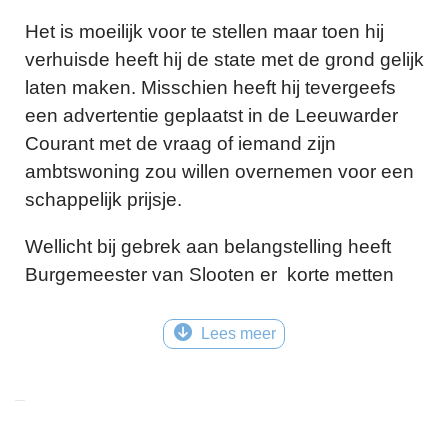
Het is moeilijk voor te stellen maar toen hij
verhuisde heeft hij de state met de grond gelijk
laten maken. Misschien heeft hij tevergeefs
een advertentie geplaatst in de Leeuwarder
Courant met de vraag of iemand zijn
ambtswoning zou willen overnemen voor een
schappelijk prijsje.
Wellicht bij gebrek aan belangstelling heeft
Burgemeester van Slooten er korte metten
mee gemaakt. Opgeruimd staat netjes moet hij
hebben gedacht, terwijl hij de deur voor de
Lees meer
laatste keer achter zich sloot!
© Tekst: Bauke Folkertsma