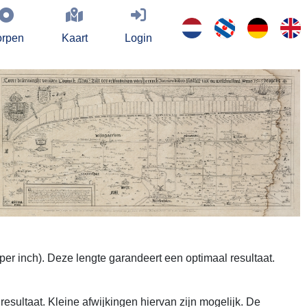
rpen
Kaart
Login
per inch). Deze lengte garandeert een optimaal resultaat.
esultaat. Kleine afwijkingen hiervan zijn mogelijk. De