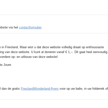
ebsite via het
contactformulier
.
 in Friesland. Maar wist u dat deze website volledig draait op enthousiaste
ing van deze website. U kunt al doneren vanaf € 1,--. Dit gaat heel eenvoudig
e verdere op- en uitbouw van deze website!
te Joure
l dan de gratis
FrieslandWonderland-flyers
voor op uw balie, in uw folderrek of