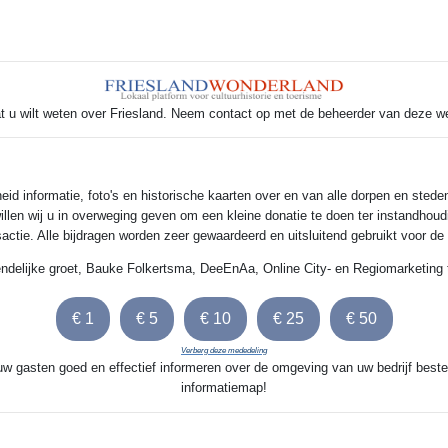
t u wilt weten over Friesland. Neem contact op met de beheerder van deze w
 informatie, foto's en historische kaarten over en van alle dorpen en steden
illen wij u in overweging geven om een kleine donatie te doen ter instandhoud
nsactie. Alle bijdragen worden zeer gewaardeerd en uitsluitend gebruikt voor d
endelijke groet, Bauke Folkertsma, DeeEnAa, Online City- en Regiomarketing 
Verberg deze mededeling
 uw gasten goed en effectief informeren over de omgeving van uw bedrijf beste
informatiemap!