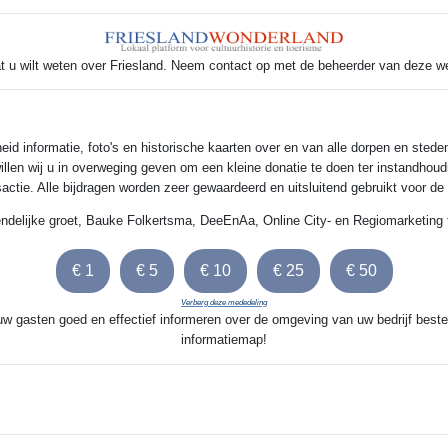
t u wilt weten over Friesland. Neem contact op met de beheerder van deze w
 informatie, foto's en historische kaarten over en van alle dorpen en steden
illen wij u in overweging geven om een kleine donatie te doen ter instandhoud
nsactie. Alle bijdragen worden zeer gewaardeerd en uitsluitend gebruikt voor d
endelijke groet, Bauke Folkertsma, DeeEnAa, Online City- en Regiomarketing 
Verberg deze mededeling
 uw gasten goed en effectief informeren over de omgeving van uw bedrijf beste
informatiemap!