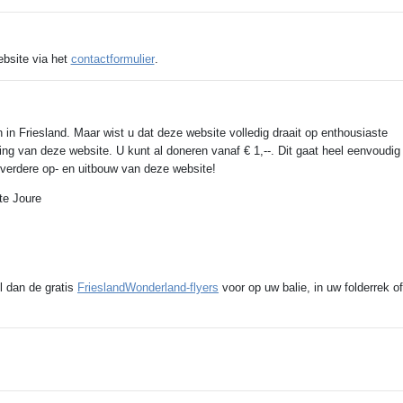
ebsite via het
contactformulier
.
 in Friesland. Maar wist u dat deze website volledig draait op enthousiaste
ing van deze website. U kunt al doneren vanaf € 1,--. Dit gaat heel eenvoudig
e verdere op- en uitbouw van deze website!
te Joure
l dan de gratis
FrieslandWonderland-flyers
voor op uw balie, in uw folderrek of