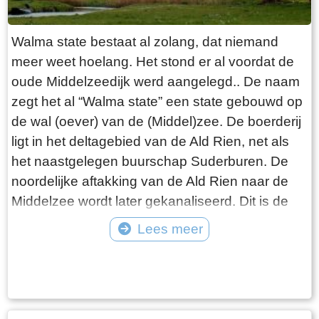
Johan van Eisinga aet 18 Kleinzoon van de
heer Grietman Vegelin van Claerbergen`. De
Walma state bestaat al zolang, dat niemand
kerk heeft zes gebrandschilderde ramen,
meer weet hoelang. Het stond er al voordat de
gemaakt door Ype Staak, een 18e eeuwse
oude Middelzeedijk werd aangelegd.. De naam
glazenier uit Sneek. Dat deze ramen in goede
zegt het al “Walma state” een state gebouwd op
staat bewaard zijn gebleven, zegt vermoedelijk
de wal (oever) van de (Middel)zee. De boerderij
iets over de moeilijke bereikbaarheid van
ligt in het deltagebied van de Ald Rien, net als
Goingarijp in de 18e eeuw. Aan de westzijde
het naastgelegen buurschap Suderburen. De
staat de markante klokkenstoel. Daarin hangt de
noordelijke aftakking van de Ald Rien naar de
Salvatorklok die in 1527 is gegoten door
Middelzee wordt later gekanaliseerd. Dit is de
Gerhardus van Wou uit Kampen, een van de
Folsgaasteropvaart. Een kreek die hierop uit
Lees meer
bekendste klokkengieters uit de late
komt, is de oude opvaart naar de boerderij. Bij
middeleeuwen. Met een gewicht van 1135 kg is
Tekst: © Wytske Heida Foto: © Atse Bruin
de aanleg van de oude Middelzeedijk wordt
het de zwaarste klok in een klokkenstoel in
gebruik gemaakt van de terpen die er al zijn.
Friesland. Het luiden van de klok was van
Walma State is één van de boerderijen op deze
belang voor de arbeiders als sein om op te