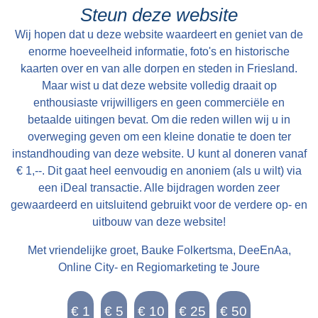
vervoer van goederen. Het is te smal en voor
Brink kreeg als eerste een telefoon. Als je wilde
Steun deze website
een groot deel van het jaar onbegaanbaar.
bellen kon je daar terecht, of de bakker kwam bij
Wij hopen dat u deze website waardeert en geniet van de
Vervoer over water is de belangrijkste
je langs als er een bericht voor je was. Je wist
enorme hoeveelheid informatie, foto's en historische
verbinding tot in 1914 de Easthimmerwei wordt
toen niet beter, zo was je opgegroeid en het
kaarten over en van alle dorpen en steden in Friesland.
aangelegd. Nadat de beweegbare brug in
Maar wist u dat deze website volledig draait op
werkte prima. Het huis bestond uit behalve de
Oosthem in 1953 wordt vervangen door een
enthousiaste vrijwilligers en geen commerciële en
bakkerij, een woonkamer, een woonkeuken,
betaalde uitingen bevat. Om die reden willen wij u in
vaste brug, is het voorgoed voorbij met het
een slaapkamer en een winkel. De kinderen
overweging geven om een kleine donatie te doen ter
goederenvervoer over water.
sliepen boven op zolder. De oven van de
instandhouding van deze website. U kunt al doneren vanaf
bakkerij werd in de beginperiode verwarmd door
€ 1,--. Dit gaat heel eenvoudig en anoniem (als u wilt) via
het verbranden van takken en turf. Later werd
een iDeal transactie. Alle bijdragen worden zeer
gewaardeerd en uitsluitend gebruikt voor de verdere op- en
de oven verwarmd door middel van een
uitbouw van deze website!
oliebrander. De olie daarvoor werd opgeslagen
in olievaten achter de bakkerij. In de
Met vriendelijke groet, Bauke Folkertsma, DeeEnAa,
oorlogsjaren was de bakkerij verduisterd en
Online City- en Regiomarketing te Joure
leerden onderduikers de dorpsbewoners
schaken.