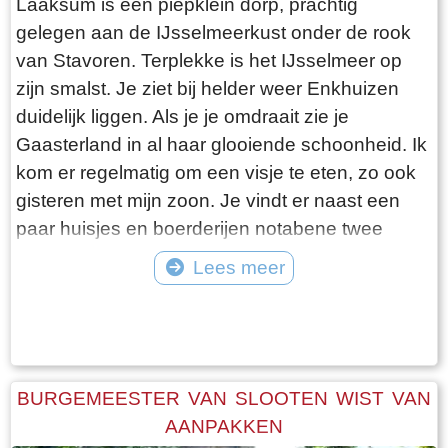
Laaksum is een piepklein dorp, prachtig
gelegen aan de IJsselmeerkust onder de rook
van Stavoren. Terplekke is het IJsselmeer op
zijn smalst. Je ziet bij helder weer Enkhuizen
duidelijk liggen. Als je je omdraait zie je
Gaasterland in al haar glooiende schoonheid. Ik
kom er regelmatig om een visje te eten, zo ook
gisteren met mijn zoon. Je vindt er naast een
paar huisjes en boerderijen notabene twee
visrestaurants op steenworp afstand van elkaar.
Lees meer
Er schijnt het jaar rond voldoende klandizie te
Tekst: © Bauke Folkertsma Foto: © Bauke Folkertsma
zijn voor beide en dat stelt gerust. Gisteren
stond er “Laaksumer Bot” op de kaart bij het
linker restaurant dat sinds een paar jaar in de
voormalige zoutloods gevestigd is. Zolang de
BURGEMEESTER VAN SLOOTEN WIST VAN
voorraad strekt welteverstaan. De naam
AANPAKKEN