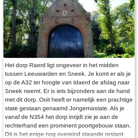
“Laaksumer Bot” suggereert dat de vis terplekke
gevangen wordt. En niets is minder waar.
Tegenover de twee visrestaurants ligt in het
kleinste haventje van Europa eenzaam en
alleen de HL6. Navraag in het restaurant leert
dan dit de vissersboot van de gebroeders De
Vries is. Zij zijn de laatste overgebleven vissers
van Laaksum. Eerder was er sprake van een
Het dorp Raerd ligt ongeveer in het midden
bescheiden vloot maar de meeste vissers van
tussen Leeuwarden en Sneek. Je komt er als je
Laaksum zijn er al lang geleden mee gestopt.
op de A32 ter hoogte van Idaerd de afslag naar
De gebroeders De Vries houden het dus nog vol
Sneek neemt. Er is iets bijzonders aan de hand
en vangen regelmatig bot bij Laaksum. Ik hoor
met dit dorp. Ooit heeft er namelijk een prachtige
dat de ze inmiddels aardig op leeftijd zijn, in
state gestaan genaamd Jongemastate. Als je
ieder geval over de zestig. Ik hoop dat ze het
vanaf de N354 het dorp inrijdt zie je aan de
nog even kunnen volhouden tot aan hun
rechterhand een prominent poortgebouw staan.
pensioenleeftijd. Want zodra zij ermee stoppen
Dit is het enige nog overeind staande restant