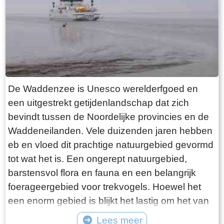
want deze is aan de binnenkant ook de moeite
waard. Er hangt een aantal historische houten
rouwborden aan de muur. In de huizen brandt
licht en de kachel. Aan de andere kant van de
terp loop je weer naar beneden, nu via voetpad
van gele klinkers. Als je daarna links aanhoudt
De Waddenzee is Unesco werelderfgoed en
kom je gewoon weer uit waar je bent begonnen.
een uitgestrekt getijdenlandschap dat zich
Het is moeilijk voor te stellen dat een dergelijk
bevindt tussen de Noordelijke provincies en de
terp ooit door mensenhanden is gemaakt.
Waddeneilanden. Vele duizenden jaren hebben
Terpen hadden een belangrijke functie als
eb en vloed dit prachtige natuurgebied gevormd
bescherming tegen overstromingen vanuit zee.
tot wat het is. Een ongerept natuurgebied,
Na de aanleg van dijken werden ze, ontdaan
barstensvol flora en fauna en een belangrijk
van hun nut, voor het grootste deel weer
foerageergebied voor trekvogels. Hoewel het
afgegraven. De vruchtbare grond naar elders
een enorm gebied is blijkt het lastig om het van
verscheept. Hoe rigoureus deze vorm van
dichtbij te zien en ervaren. Natuurlijk kun je in
Lees meer
“mijnbouw” tekeer ging zie je het best in