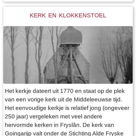
lager is dan het voorhuis. Daarachter de schuur,
die in lengte varieert afhankelijk van het aantal
KERK EN KLOKKENSTOEL
stuks vee dat de boer heeft. Het hooi wordt
naast de boerderij in de hooiberg opgeslagen.
Het laatste langhuis met de bijbehorende
hooiberg in Fryslân staat, volledig
gerestaureerd, in het dorp Warten. Het is als
museum ingericht ( bouwjaar 1725)
Het kerkje dateert uit 1770 en staat op de plek
van een vorige kerk uit de Middeleeuwse tijd.
Het eenvoudige kerkje is relatief jong (ongeveer
250 jaar) vergeleken met veel andere
hervormde kerken in Fryslân. De kerk van
Goingarijp valt onder de Stichting Alde Fryske