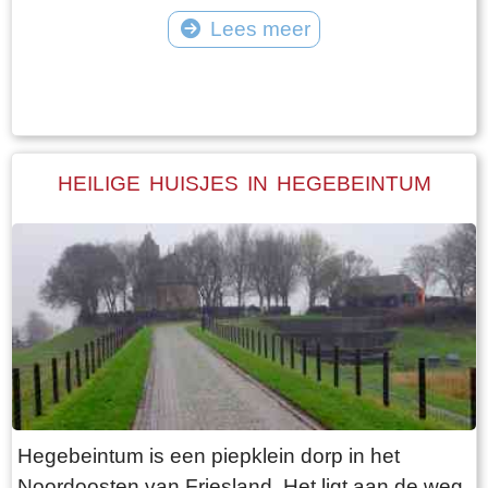
vangt iedereen bot bij Laaksum.
van Jongemastate. Het poortgebouw geeft
Lees meer
toegang tot het park Jongemastate. In het
Tekst: © Bauke Folkertsma Foto: © Bauke Folkertsma
poortgebouw zit een zware groene deur waarop
met statige sierletters “gelieve de deur te sluiten
aub”. Het is de moeite waard om het park eens
te bekijken. Je vindt er stinzenflora en stenen
HEILIGE HUISJES IN HEGEBEINTUM
restanten van de state die er eens gestaan
heeft. Grote brokken zandsteen liggen her en
der verspreid door het park alsof er een enorme
explosie heeft plaatsgevonden. Niets is minder
waar. De laatste bewoner van Jongemastate
was Burgemeester van Slooten. Hij was
burgemeester van de gemeente
Rauwerderhem. Het voormalige gemeentehuis
staat een eindje verderop. Het is moeilijk voor te
Hegebeintum is een piepklein dorp in het
stellen maar toen hij verhuisde heeft hij de state
Noordoosten van Friesland. Het ligt aan de weg