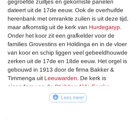
gegroefde zuiltjes en gekorniste panelen
dateert uit de 17de eeuw. Ook de overhuifde
herenbank met omrankte zuilen is uit deze tijd,
maar afkomstig uit de kerk van
Hurdegaryp
.
Onder het koor zit een grafkelder voor de
families Grovestins en Holdinga en in de vloer
van koor en schip liggen veel gebeeldhouwde
zerken uit de 17de en 18de eeuw. Het orgel is
gebouwd in 1913 door de firma Bakker &
Timmenga uit
Leeuwarden
. De kerk is
eigendom van de
Stichting Alde Fryske
Tsjerken
.
Lees meer
Locatie
Holdingawei 51 - 9053LV, Finkum
Colofon