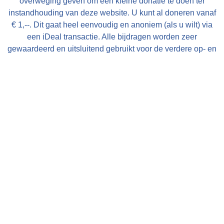
overweging geven om een kleine donatie te doen ter
instandhouding van deze website. U kunt al doneren vanaf
€ 1,--. Dit gaat heel eenvoudig en anoniem (als u wilt) via
een iDeal transactie. Alle bijdragen worden zeer
gewaardeerd en uitsluitend gebruikt voor de verdere op- en
uitbouw van deze website!
Met vriendelijke groet, Bauke Folkertsma, DeeEnAa,
Online City- en Regiomarketing te Joure
Verberg deze mededeling
Nieuw! Heeft u een accommodatie of toeristisch bedrijf in
Friesland en wilt u uw gasten goed en effectief informeren
over de omgeving van uw bedrijf bestel dan de gratis
FrieslandWonderland-flyers
voor op uw balie, in uw
folderrek of informatiemap!