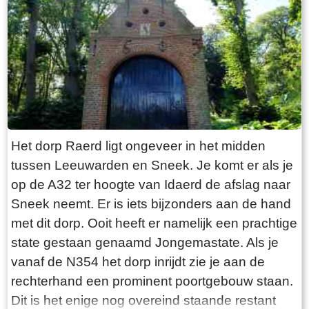
“Laaksumer Bot” suggereert dat de vis terplekke
gevangen wordt. En niets is minder waar.
Tegenover de twee visrestaurants ligt in het
kleinste haventje van Europa eenzaam en
alleen de HL6. Navraag in het restaurant leert
dan dit de vissersboot van de gebroeders De
Vries is. Zij zijn de laatste overgebleven vissers
van Laaksum. Eerder was er sprake van een
Het dorp Raerd ligt ongeveer in het midden
bescheiden vloot maar de meeste vissers van
tussen Leeuwarden en Sneek. Je komt er als je
Laaksum zijn er al lang geleden mee gestopt.
op de A32 ter hoogte van Idaerd de afslag naar
De gebroeders De Vries houden het dus nog vol
Sneek neemt. Er is iets bijzonders aan de hand
en vangen regelmatig bot bij Laaksum. Ik hoor
met dit dorp. Ooit heeft er namelijk een prachtige
dat de ze inmiddels aardig op leeftijd zijn, in
state gestaan genaamd Jongemastate. Als je
ieder geval over de zestig. Ik hoop dat ze het
vanaf de N354 het dorp inrijdt zie je aan de
nog even kunnen volhouden tot aan hun
rechterhand een prominent poortgebouw staan.
pensioenleeftijd. Want zodra zij ermee stoppen
Dit is het enige nog overeind staande restant