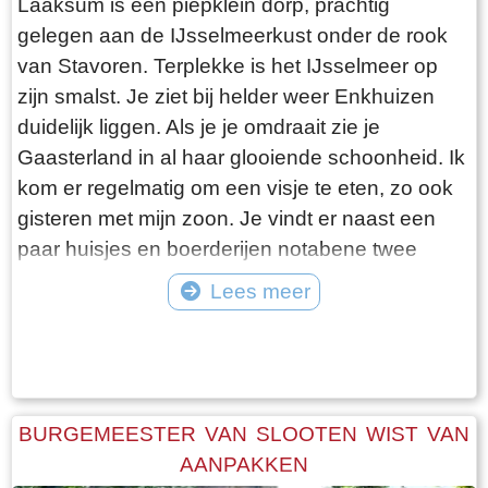
Laaksum is een piepklein dorp, prachtig
gelegen aan de IJsselmeerkust onder de rook
van Stavoren. Terplekke is het IJsselmeer op
zijn smalst. Je ziet bij helder weer Enkhuizen
duidelijk liggen. Als je je omdraait zie je
Gaasterland in al haar glooiende schoonheid. Ik
kom er regelmatig om een visje te eten, zo ook
gisteren met mijn zoon. Je vindt er naast een
paar huisjes en boerderijen notabene twee
visrestaurants op steenworp afstand van elkaar.
Lees meer
Er schijnt het jaar rond voldoende klandizie te
Tekst: © Bauke Folkertsma Foto: © Bauke Folkertsma
zijn voor beide en dat stelt gerust. Gisteren
stond er “Laaksumer Bot” op de kaart bij het
linker restaurant dat sinds een paar jaar in de
voormalige zoutloods gevestigd is. Zolang de
BURGEMEESTER VAN SLOOTEN WIST VAN
voorraad strekt welteverstaan. De naam
AANPAKKEN