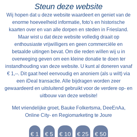
de kerkdiensten, bruiloften en begrafenissen.
Steun deze website
Elke oudejaarsdag komen dorpsbewoners bij
Wij hopen dat u deze website waardeert en geniet van de
elkaar rondom de klokkenstoel om beurtelings
enorme hoeveelheid informatie, foto's en historische
hangend aan het touw het oude jaar uit te
kaarten over en van alle dorpen en steden in Friesland.
luiden. Als je op het juiste tijdstip rond de kerk
Maar wist u dat deze website volledig draait op
wandelt, is de klok op de hele en halve uren te
enthousiaste vrijwilligers en geen commerciële en
betaalde uitingen bevat. Om die reden willen wij u in
horen met zijn mooie vérdragende klank.
overweging geven om een kleine donatie te doen ter
instandhouding van deze website. U kunt al doneren vanaf
€ 1,--. Dit gaat heel eenvoudig en anoniem (als u wilt) via
een iDeal transactie. Alle bijdragen worden zeer
gewaardeerd en uitsluitend gebruikt voor de verdere op- en
uitbouw van deze website!
Met vriendelijke groet, Bauke Folkertsma, DeeEnAa,
Online City- en Regiomarketing te Joure