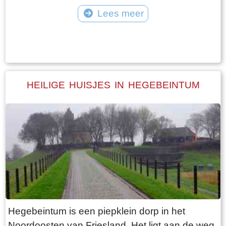
vangt iedereen bot bij Laaksum.
van Jongemastate. Het poortgebouw geeft
Lees meer
toegang tot het park Jongemastate. In het
Tekst: © Bauke Folkertsma Foto: © Bauke Folkertsma
poortgebouw zit een zware groene deur waarop
met statige sierletters “gelieve de deur te sluiten
aub”. Het is de moeite waard om het park eens
te bekijken. Je vindt er stinzenflora en stenen
HEILIGE HUISJES IN HEGEBEINTUM
restanten van de state die er eens gestaan
heeft. Grote brokken zandsteen liggen her en
der verspreid door het park alsof er een enorme
explosie heeft plaatsgevonden. Niets is minder
waar. De laatste bewoner van Jongemastate
was Burgemeester van Slooten. Hij was
burgemeester van de gemeente
Rauwerderhem. Het voormalige gemeentehuis
staat een eindje verderop. Het is moeilijk voor te
Hegebeintum is een piepklein dorp in het
stellen maar toen hij verhuisde heeft hij de state
Noordoosten van Friesland. Het ligt aan de weg