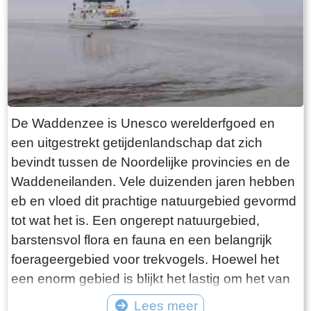
want deze is aan de binnenkant ook de moeite
waard. Er hangt een aantal historische houten
rouwborden aan de muur. In de huizen brandt
licht en de kachel. Aan de andere kant van de
terp loop je weer naar beneden, nu via voetpad
van gele klinkers. Als je daarna links aanhoudt
De Waddenzee is Unesco werelderfgoed en
kom je gewoon weer uit waar je bent begonnen.
een uitgestrekt getijdenlandschap dat zich
Het is moeilijk voor te stellen dat een dergelijk
bevindt tussen de Noordelijke provincies en de
terp ooit door mensenhanden is gemaakt.
Waddeneilanden. Vele duizenden jaren hebben
Terpen hadden een belangrijke functie als
eb en vloed dit prachtige natuurgebied gevormd
bescherming tegen overstromingen vanuit zee.
tot wat het is. Een ongerept natuurgebied,
Na de aanleg van dijken werden ze, ontdaan
barstensvol flora en fauna en een belangrijk
van hun nut, voor het grootste deel weer
foerageergebied voor trekvogels. Hoewel het
afgegraven. De vruchtbare grond naar elders
een enorm gebied is blijkt het lastig om het van
verscheept. Hoe rigoureus deze vorm van
dichtbij te zien en ervaren. Natuurlijk kun je in
Lees meer
“mijnbouw” tekeer ging zie je het best in