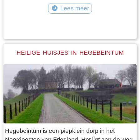
vangt iedereen bot bij Laaksum.
van Jongemastate. Het poortgebouw geeft
Lees meer
toegang tot het park Jongemastate. In het
Tekst: © Bauke Folkertsma Foto: © Bauke Folkertsma
poortgebouw zit een zware groene deur waarop
met statige sierletters “gelieve de deur te sluiten
aub”. Het is de moeite waard om het park eens
te bekijken. Je vindt er stinzenflora en stenen
HEILIGE HUISJES IN HEGEBEINTUM
restanten van de state die er eens gestaan
heeft. Grote brokken zandsteen liggen her en
der verspreid door het park alsof er een enorme
explosie heeft plaatsgevonden. Niets is minder
waar. De laatste bewoner van Jongemastate
was Burgemeester van Slooten. Hij was
burgemeester van de gemeente
Rauwerderhem. Het voormalige gemeentehuis
staat een eindje verderop. Het is moeilijk voor te
Hegebeintum is een piepklein dorp in het
stellen maar toen hij verhuisde heeft hij de state
Noordoosten van Friesland. Het ligt aan de weg