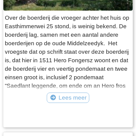
Johan van Eisinga aet 18 Kleinzoon van de
heer Grietman Vegelin van Claerbergen`. De
Over de boerderij die vroeger achter het huis op
kerk heeft zes gebrandschilderde ramen,
Easthimmerwei 25 stond, is weinig bekend. De
gemaakt door Ype Staak, een 18e eeuwse
boerderij lag, samen met een aantal andere
glazenier uit Sneek. Dat deze ramen in goede
boerderijen op de oude Middelzeedyk. Het
staat bewaard zijn gebleven, zegt vermoedelijk
vroegste dat op schrift staat over deze boerderij
iets over de moeilijke bereikbaarheid van
is, dat hier in 1511 Hero Fongersz woont en dat
Goingarijp in de 18e eeuw. Aan de westzijde
de boerderij vier en veertig pondemaat en twee
staat de markante klokkenstoel. Daarin hangt de
einsen groot is, inclusief 2 pondemaat
Salvatorklok die in 1527 is gegoten door
“Saedlant leggende, om ende om an Hero fros
Gerhardus van Wou uit Kampen, een van de
huijs ende Heem“. Het weiland ligt vanaf de
Lees meer
bekendste klokkengieters uit de late
boerderij tot aan de Mieddyk en het “hoijland” ligt
middeleeuwen. Met een gewicht van 1135 kg is
Tekst: © Wytske Heida Foto: © Atse Bruin
in het Meerland (Marlân). De boer moet over het
het de zwaarste klok in een klokkenstoel in
Tiltsje, Suderbuursterleane, door het dorp
Friesland. Het luiden van de klok was van
Folsgara naar de Tsjaerddyk om bij het land te
belang voor de arbeiders als sein om op te