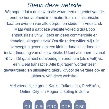
cum uxore bewoond tot St Petry en May 1801
Steun deze website
en kan alsdan vry van Huuringe door den Koper
Wij hopen dat u deze website waardeert en geniet van de
worden aangevaard.
enorme hoeveelheid informatie, foto's en historische
kaarten over en van alle dorpen en steden in Friesland.
Maar wist u dat deze website volledig draait op
enthousiaste vrijwilligers en geen commerciële en
betaalde uitingen bevat. Om die reden willen wij u in
overweging geven om een kleine donatie te doen ter
instandhouding van deze website. U kunt al doneren vanaf
€ 1,--. Dit gaat heel eenvoudig en anoniem (als u wilt) via
een iDeal transactie. Alle bijdragen worden zeer
gewaardeerd en uitsluitend gebruikt voor de verdere op- en
uitbouw van deze website!
Met vriendelijke groet, Bauke Folkertsma, DeeEnAa,
Online City- en Regiomarketing te Joure