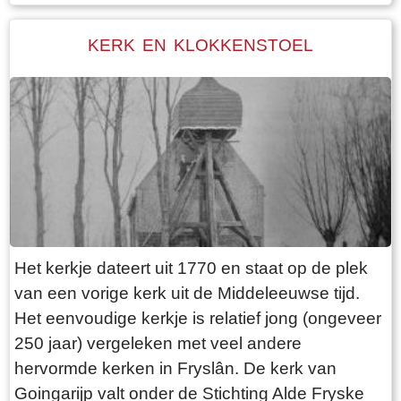
genoemd. De winkel en bakkerij waren het
kloppend hart van het dorp. Albert en Foukje
KERK EN KLOKKENSTOEL
waren echte dorpsmensen en stonden altijd
klaar voor de mensen van het dorp. Zo heeft
Albert Brink zich ook vele jaren ingezet als
voorzitter van Plaatselijk Belang. De bakkerij
was ook een soort `doarpsromte`: met
sinterklaas kon men sjoelen en ballengooien in
de bakkerij. Deze traditie wordt nog steeds
voortgezet, alleen is de plek veranderd. Bakker
Brink kreeg als eerste een telefoon. Als je wilde
Het kerkje dateert uit 1770 en staat op de plek
bellen kon je daar terecht, of de bakker kwam bij
van een vorige kerk uit de Middeleeuwse tijd.
je langs als er een bericht voor je was. Je wist
Het eenvoudige kerkje is relatief jong (ongeveer
toen niet beter, zo was je opgegroeid en het
250 jaar) vergeleken met veel andere
werkte prima. Het huis bestond uit behalve de
hervormde kerken in Fryslân. De kerk van
bakkerij, een woonkamer, een woonkeuken,
Goingarijp valt onder de Stichting Alde Fryske