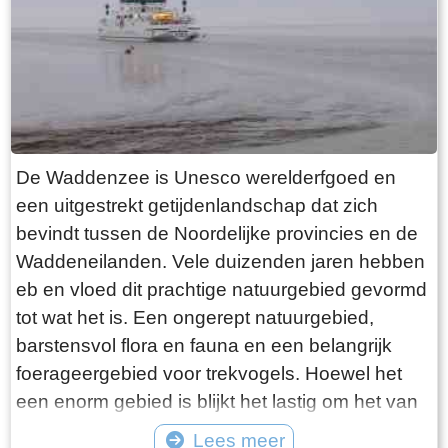
want deze is aan de binnenkant ook de moeite
waard. Er hangt een aantal historische houten
rouwborden aan de muur. In de huizen brandt
licht en de kachel. Aan de andere kant van de
terp loop je weer naar beneden, nu via voetpad
van gele klinkers. Als je daarna links aanhoudt
De Waddenzee is Unesco werelderfgoed en
kom je gewoon weer uit waar je bent begonnen.
een uitgestrekt getijdenlandschap dat zich
Het is moeilijk voor te stellen dat een dergelijk
bevindt tussen de Noordelijke provincies en de
terp ooit door mensenhanden is gemaakt.
Waddeneilanden. Vele duizenden jaren hebben
Terpen hadden een belangrijke functie als
eb en vloed dit prachtige natuurgebied gevormd
bescherming tegen overstromingen vanuit zee.
tot wat het is. Een ongerept natuurgebied,
Na de aanleg van dijken werden ze, ontdaan
barstensvol flora en fauna en een belangrijk
van hun nut, voor het grootste deel weer
foerageergebied voor trekvogels. Hoewel het
afgegraven. De vruchtbare grond naar elders
een enorm gebied is blijkt het lastig om het van
verscheept. Hoe rigoureus deze vorm van
dichtbij te zien en ervaren. Natuurlijk kun je in
Lees meer
“mijnbouw” tekeer ging zie je het best in