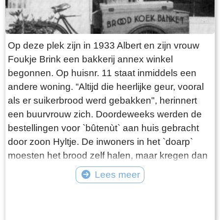
Op deze plek zijn in 1933 Albert en zijn vrouw
Foukje Brink een bakkerij annex winkel
begonnen. Op huisnr. 11 staat inmiddels een
andere woning. “Altijd die heerlijke geur, vooral
als er suikerbrood werd gebakken", herinnert
een buurvrouw zich. Doordeweeks werden de
bestellingen voor `bûtenùt` aan huis gebracht
door zoon Hyltje. De inwoners in het `doarp`
moesten het brood zelf halen, maar kregen dan
wel als beloning een stuk `koarstekoeke` mee.
Lees meer
Dit was een soort kruidkoek, waar de bakker de
Tekst: © Plaatselijk Belang Goingarijp Foto: © PBG - Albert voor de winkel met
kanten van afsneed om weg te geven aan de
de broodkar
klanten. Het werd daarom ook wel `kantkoek`