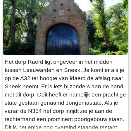
“Laaksumer Bot” suggereert dat de vis terplekke
gevangen wordt. En niets is minder waar.
Tegenover de twee visrestaurants ligt in het
kleinste haventje van Europa eenzaam en
alleen de HL6. Navraag in het restaurant leert
dan dit de vissersboot van de gebroeders De
Vries is. Zij zijn de laatste overgebleven vissers
van Laaksum. Eerder was er sprake van een
Het dorp Raerd ligt ongeveer in het midden
bescheiden vloot maar de meeste vissers van
tussen Leeuwarden en Sneek. Je komt er als je
Laaksum zijn er al lang geleden mee gestopt.
op de A32 ter hoogte van Idaerd de afslag naar
De gebroeders De Vries houden het dus nog vol
Sneek neemt. Er is iets bijzonders aan de hand
en vangen regelmatig bot bij Laaksum. Ik hoor
met dit dorp. Ooit heeft er namelijk een prachtige
dat de ze inmiddels aardig op leeftijd zijn, in
state gestaan genaamd Jongemastate. Als je
ieder geval over de zestig. Ik hoop dat ze het
vanaf de N354 het dorp inrijdt zie je aan de
nog even kunnen volhouden tot aan hun
rechterhand een prominent poortgebouw staan.
pensioenleeftijd. Want zodra zij ermee stoppen
Dit is het enige nog overeind staande restant