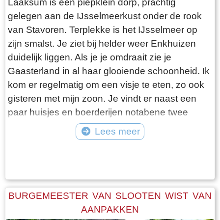
Laaksum is een piepklein dorp, prachtig
gelegen aan de IJsselmeerkust onder de rook
van Stavoren. Terplekke is het IJsselmeer op
zijn smalst. Je ziet bij helder weer Enkhuizen
duidelijk liggen. Als je je omdraait zie je
Gaasterland in al haar glooiende schoonheid. Ik
kom er regelmatig om een visje te eten, zo ook
gisteren met mijn zoon. Je vindt er naast een
paar huisjes en boerderijen notabene twee
visrestaurants op steenworp afstand van elkaar.
Lees meer
Er schijnt het jaar rond voldoende klandizie te
Tekst: © Bauke Folkertsma Foto: © Bauke Folkertsma
zijn voor beide en dat stelt gerust. Gisteren
stond er “Laaksumer Bot” op de kaart bij het
linker restaurant dat sinds een paar jaar in de
voormalige zoutloods gevestigd is. Zolang de
BURGEMEESTER VAN SLOOTEN WIST VAN
voorraad strekt welteverstaan. De naam
AANPAKKEN