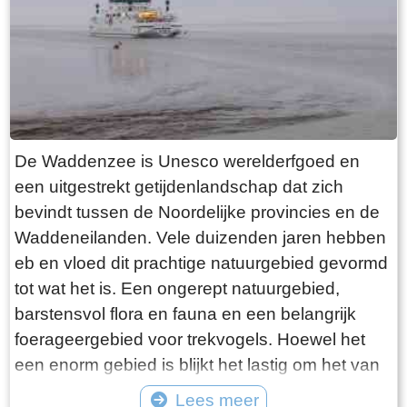
want deze is aan de binnenkant ook de moeite
waard. Er hangt een aantal historische houten
rouwborden aan de muur. In de huizen brandt
licht en de kachel. Aan de andere kant van de
terp loop je weer naar beneden, nu via voetpad
van gele klinkers. Als je daarna links aanhoudt
De Waddenzee is Unesco werelderfgoed en
kom je gewoon weer uit waar je bent begonnen.
een uitgestrekt getijdenlandschap dat zich
Het is moeilijk voor te stellen dat een dergelijk
bevindt tussen de Noordelijke provincies en de
terp ooit door mensenhanden is gemaakt.
Waddeneilanden. Vele duizenden jaren hebben
Terpen hadden een belangrijke functie als
eb en vloed dit prachtige natuurgebied gevormd
bescherming tegen overstromingen vanuit zee.
tot wat het is. Een ongerept natuurgebied,
Na de aanleg van dijken werden ze, ontdaan
barstensvol flora en fauna en een belangrijk
van hun nut, voor het grootste deel weer
foerageergebied voor trekvogels. Hoewel het
afgegraven. De vruchtbare grond naar elders
een enorm gebied is blijkt het lastig om het van
verscheept. Hoe rigoureus deze vorm van
dichtbij te zien en ervaren. Natuurlijk kun je in
Lees meer
“mijnbouw” tekeer ging zie je het best in