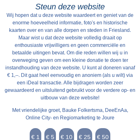
de kerkdiensten, bruiloften en begrafenissen.
Steun deze website
Elke oudejaarsdag komen dorpsbewoners bij
Wij hopen dat u deze website waardeert en geniet van de
elkaar rondom de klokkenstoel om beurtelings
enorme hoeveelheid informatie, foto's en historische
hangend aan het touw het oude jaar uit te
kaarten over en van alle dorpen en steden in Friesland.
luiden. Als je op het juiste tijdstip rond de kerk
Maar wist u dat deze website volledig draait op
wandelt, is de klok op de hele en halve uren te
enthousiaste vrijwilligers en geen commerciële en
betaalde uitingen bevat. Om die reden willen wij u in
horen met zijn mooie vérdragende klank.
overweging geven om een kleine donatie te doen ter
instandhouding van deze website. U kunt al doneren vanaf
€ 1,--. Dit gaat heel eenvoudig en anoniem (als u wilt) via
een iDeal transactie. Alle bijdragen worden zeer
gewaardeerd en uitsluitend gebruikt voor de verdere op- en
uitbouw van deze website!
Met vriendelijke groet, Bauke Folkertsma, DeeEnAa,
Online City- en Regiomarketing te Joure