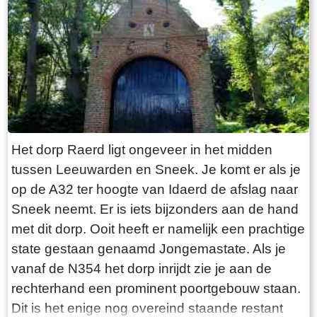
“Laaksumer Bot” suggereert dat de vis terplekke
gevangen wordt. En niets is minder waar.
Tegenover de twee visrestaurants ligt in het
kleinste haventje van Europa eenzaam en
alleen de HL6. Navraag in het restaurant leert
dan dit de vissersboot van de gebroeders De
Vries is. Zij zijn de laatste overgebleven vissers
van Laaksum. Eerder was er sprake van een
Het dorp Raerd ligt ongeveer in het midden
bescheiden vloot maar de meeste vissers van
tussen Leeuwarden en Sneek. Je komt er als je
Laaksum zijn er al lang geleden mee gestopt.
op de A32 ter hoogte van Idaerd de afslag naar
De gebroeders De Vries houden het dus nog vol
Sneek neemt. Er is iets bijzonders aan de hand
en vangen regelmatig bot bij Laaksum. Ik hoor
met dit dorp. Ooit heeft er namelijk een prachtige
dat de ze inmiddels aardig op leeftijd zijn, in
state gestaan genaamd Jongemastate. Als je
ieder geval over de zestig. Ik hoop dat ze het
vanaf de N354 het dorp inrijdt zie je aan de
nog even kunnen volhouden tot aan hun
rechterhand een prominent poortgebouw staan.
pensioenleeftijd. Want zodra zij ermee stoppen
Dit is het enige nog overeind staande restant