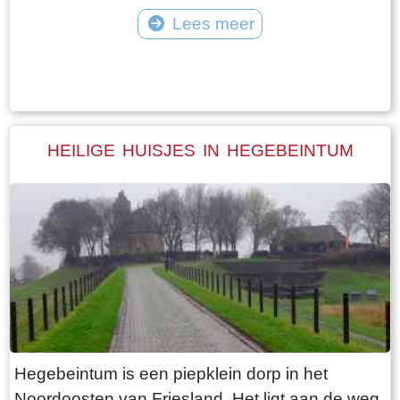
vangt iedereen bot bij Laaksum.
van Jongemastate. Het poortgebouw geeft
Lees meer
toegang tot het park Jongemastate. In het
Tekst: © Bauke Folkertsma Foto: © Bauke Folkertsma
poortgebouw zit een zware groene deur waarop
met statige sierletters “gelieve de deur te sluiten
aub”. Het is de moeite waard om het park eens
te bekijken. Je vindt er stinzenflora en stenen
HEILIGE HUISJES IN HEGEBEINTUM
restanten van de state die er eens gestaan
heeft. Grote brokken zandsteen liggen her en
der verspreid door het park alsof er een enorme
explosie heeft plaatsgevonden. Niets is minder
waar. De laatste bewoner van Jongemastate
was Burgemeester van Slooten. Hij was
burgemeester van de gemeente
Rauwerderhem. Het voormalige gemeentehuis
staat een eindje verderop. Het is moeilijk voor te
Hegebeintum is een piepklein dorp in het
stellen maar toen hij verhuisde heeft hij de state
Noordoosten van Friesland. Het ligt aan de weg