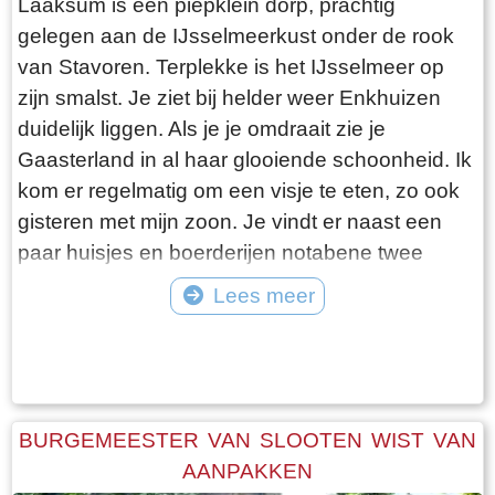
Laaksum is een piepklein dorp, prachtig
gelegen aan de IJsselmeerkust onder de rook
van Stavoren. Terplekke is het IJsselmeer op
zijn smalst. Je ziet bij helder weer Enkhuizen
duidelijk liggen. Als je je omdraait zie je
Gaasterland in al haar glooiende schoonheid. Ik
kom er regelmatig om een visje te eten, zo ook
gisteren met mijn zoon. Je vindt er naast een
paar huisjes en boerderijen notabene twee
visrestaurants op steenworp afstand van elkaar.
Lees meer
Er schijnt het jaar rond voldoende klandizie te
Tekst: © Bauke Folkertsma Foto: © Bauke Folkertsma
zijn voor beide en dat stelt gerust. Gisteren
stond er “Laaksumer Bot” op de kaart bij het
linker restaurant dat sinds een paar jaar in de
voormalige zoutloods gevestigd is. Zolang de
BURGEMEESTER VAN SLOOTEN WIST VAN
voorraad strekt welteverstaan. De naam
AANPAKKEN