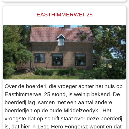
Walma State is één van de boerderijen op deze
dijk. Walma state is vanouds een adellijke state.
EASTHIMMERWEI 25
De state heeft visrechten en recht op
zwanenjacht. Op oude kaarten staat naast de
boerderij nog een wier. In 1511 wordt er nog een
stinsgracht genoemd. Uit het Register van
aanbreng van 1511 blijkt dat Epa Ighaz “eijgen
geërffd” eigenaar is en Albert Hoytes pachtboer
op de grootste boerderij onder Folsgara. De
boerderij omvat dan LXXX (80) ponden land,
waarvan “36 ponden Hooijland, 31 ponden
Over de boerderij die vroeger achter het huis op
Grasland en 7 ponden Reijdland”. Het land ten
Easthimmerwei 25 stond, is weinig bekend. De
zuiden van de boerderij wordt het “lege meden”
boerderij lag, samen met een aantal andere
genoemd, waaraan het rijeedmeer (rietmeer) ligt.
boerderijen op de oude Middelzeedyk. Het
Het rijeedland (rietland) ligt tegen de “die grote
vroegste dat op schrift staat over deze boerderij
Rien”. Verder is er nog “6 ponden saedlant
is, dat hier in 1511 Hero Fongersz woont en dat