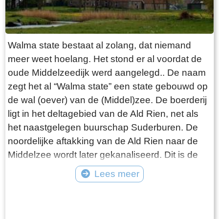
de pont gaat varen!
Walma state bestaat al zolang, dat niemand
meer weet hoelang. Het stond er al voordat de
oude Middelzeedijk werd aangelegd.. De naam
zegt het al “Walma state” een state gebouwd op
de wal (oever) van de (Middel)zee. De boerderij
ligt in het deltagebied van de Ald Rien, net als
het naastgelegen buurschap Suderburen. De
noordelijke aftakking van de Ald Rien naar de
Middelzee wordt later gekanaliseerd. Dit is de
Folsgaasteropvaart. Een kreek die hierop uit
Lees meer
komt, is de oude opvaart naar de boerderij. Bij
Tekst: © Wytske Heida Foto: © Atse Bruin
de aanleg van de oude Middelzeedijk wordt
gebruik gemaakt van de terpen die er al zijn.