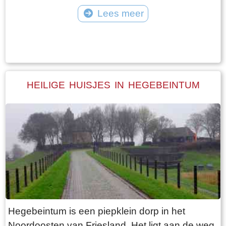
vangt iedereen bot bij Laaksum.
van Jongemastate. Het poortgebouw geeft
Lees meer
toegang tot het park Jongemastate. In het
Tekst: © Bauke Folkertsma Foto: © Bauke Folkertsma
poortgebouw zit een zware groene deur waarop
met statige sierletters “gelieve de deur te sluiten
aub”. Het is de moeite waard om het park eens
te bekijken. Je vindt er stinzenflora en stenen
HEILIGE HUISJES IN HEGEBEINTUM
restanten van de state die er eens gestaan
heeft. Grote brokken zandsteen liggen her en
der verspreid door het park alsof er een enorme
explosie heeft plaatsgevonden. Niets is minder
waar. De laatste bewoner van Jongemastate
was Burgemeester van Slooten. Hij was
burgemeester van de gemeente
Rauwerderhem. Het voormalige gemeentehuis
staat een eindje verderop. Het is moeilijk voor te
Hegebeintum is een piepklein dorp in het
stellen maar toen hij verhuisde heeft hij de state
Noordoosten van Friesland. Het ligt aan de weg