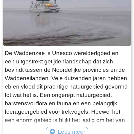
want deze is aan de binnenkant ook de moeite
waard. Er hangt een aantal historische houten
rouwborden aan de muur. In de huizen brandt
licht en de kachel. Aan de andere kant van de
terp loop je weer naar beneden, nu via voetpad
van gele klinkers. Als je daarna links aanhoudt
De Waddenzee is Unesco werelderfgoed en
kom je gewoon weer uit waar je bent begonnen.
een uitgestrekt getijdenlandschap dat zich
Het is moeilijk voor te stellen dat een dergelijk
bevindt tussen de Noordelijke provincies en de
terp ooit door mensenhanden is gemaakt.
Waddeneilanden. Vele duizenden jaren hebben
Terpen hadden een belangrijke functie als
eb en vloed dit prachtige natuurgebied gevormd
bescherming tegen overstromingen vanuit zee.
tot wat het is. Een ongerept natuurgebied,
Na de aanleg van dijken werden ze, ontdaan
barstensvol flora en fauna en een belangrijk
van hun nut, voor het grootste deel weer
foerageergebied voor trekvogels. Hoewel het
afgegraven. De vruchtbare grond naar elders
een enorm gebied is blijkt het lastig om het van
verscheept. Hoe rigoureus deze vorm van
dichtbij te zien en ervaren. Natuurlijk kun je in
Lees meer
“mijnbouw” tekeer ging zie je het best in