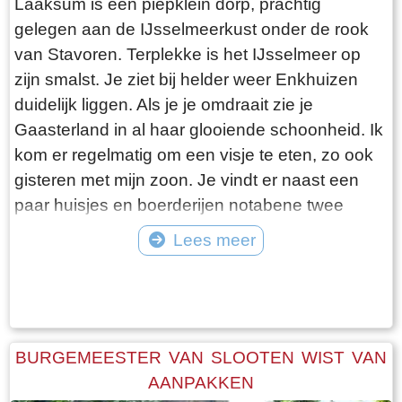
Laaksum is een piepklein dorp, prachtig
gelegen aan de IJsselmeerkust onder de rook
van Stavoren. Terplekke is het IJsselmeer op
zijn smalst. Je ziet bij helder weer Enkhuizen
duidelijk liggen. Als je je omdraait zie je
Gaasterland in al haar glooiende schoonheid. Ik
kom er regelmatig om een visje te eten, zo ook
gisteren met mijn zoon. Je vindt er naast een
paar huisjes en boerderijen notabene twee
visrestaurants op steenworp afstand van elkaar.
Lees meer
Er schijnt het jaar rond voldoende klandizie te
Tekst: © Bauke Folkertsma Foto: © Bauke Folkertsma
zijn voor beide en dat stelt gerust. Gisteren
stond er “Laaksumer Bot” op de kaart bij het
linker restaurant dat sinds een paar jaar in de
voormalige zoutloods gevestigd is. Zolang de
BURGEMEESTER VAN SLOOTEN WIST VAN
voorraad strekt welteverstaan. De naam
AANPAKKEN