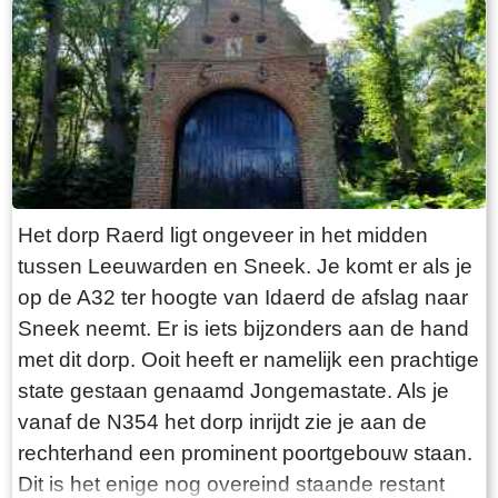
“Laaksumer Bot” suggereert dat de vis terplekke
gevangen wordt. En niets is minder waar.
Tegenover de twee visrestaurants ligt in het
kleinste haventje van Europa eenzaam en
alleen de HL6. Navraag in het restaurant leert
dan dit de vissersboot van de gebroeders De
Vries is. Zij zijn de laatste overgebleven vissers
van Laaksum. Eerder was er sprake van een
Het dorp Raerd ligt ongeveer in het midden
bescheiden vloot maar de meeste vissers van
tussen Leeuwarden en Sneek. Je komt er als je
Laaksum zijn er al lang geleden mee gestopt.
op de A32 ter hoogte van Idaerd de afslag naar
De gebroeders De Vries houden het dus nog vol
Sneek neemt. Er is iets bijzonders aan de hand
en vangen regelmatig bot bij Laaksum. Ik hoor
met dit dorp. Ooit heeft er namelijk een prachtige
dat de ze inmiddels aardig op leeftijd zijn, in
state gestaan genaamd Jongemastate. Als je
ieder geval over de zestig. Ik hoop dat ze het
vanaf de N354 het dorp inrijdt zie je aan de
nog even kunnen volhouden tot aan hun
rechterhand een prominent poortgebouw staan.
pensioenleeftijd. Want zodra zij ermee stoppen
Dit is het enige nog overeind staande restant