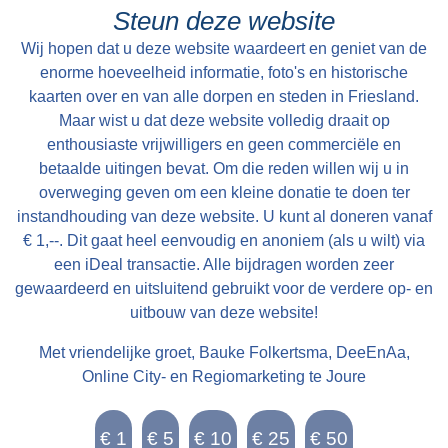
waarvan “36 ponden Hooijland, 31 ponden
Steun deze website
Grasland en 7 ponden Reijdland”. Het land ten
Wij hopen dat u deze website waardeert en geniet van de
zuiden van de boerderij wordt het “lege meden”
enorme hoeveelheid informatie, foto's en historische
genoemd, waaraan het rijeedmeer (rietmeer) ligt.
kaarten over en van alle dorpen en steden in Friesland.
Maar wist u dat deze website volledig draait op
Het rijeedland (rietland) ligt tegen de “die grote
enthousiaste vrijwilligers en geen commerciële en
Rien”. Verder is er nog “6 ponden saedlant
betaalde uitingen bevat. Om die reden willen wij u in
leggende, om ende om op ende an Epas vors.
overweging geven om een kleine donatie te doen ter
stins graft”. Deze stinsgracht omsloot de
instandhouding van deze website. U kunt al doneren vanaf
stinswier en lag tegen het “saedland” aan. Een
€ 1,--. Dit gaat heel eenvoudig en anoniem (als u wilt) via
andere naam die wordt gebruikt voor stinswier is
een iDeal transactie. Alle bijdragen worden zeer
gewaardeerd en uitsluitend gebruikt voor de verdere op- en
‘wijer’. Deze naam komen we tegen in het
uitbouw van deze website!
Register van aanbreng bij de buurman van Epa
Ighaz op Suderburen. Lolla Taekaz is hier
Met vriendelijke groet, Bauke Folkertsma, DeeEnAa,
pachtboer en “dije halve huijssteed mijt die
Online City- en Regiomarketing te Joure
halve wijer hoert Epa voer XIV st “. Epa Ighaz is
dus eigenaar van de stins op Walma state en