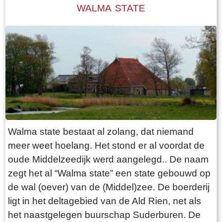
die in lengte varieert afhankelijk van het aantal
WALMA STATE
schaken.
stuks vee dat de boer heeft. Het hooi wordt
naast de boerderij in de hooiberg opgeslagen.
Het laatste langhuis met de bijbehorende
hooiberg in Fryslân staat, volledig
gerestaureerd, in het dorp Warten. Het is als
museum ingericht ( bouwjaar 1725)
Walma state bestaat al zolang, dat niemand
meer weet hoelang. Het stond er al voordat de
oude Middelzeedijk werd aangelegd.. De naam
zegt het al “Walma state” een state gebouwd op
de wal (oever) van de (Middel)zee. De boerderij
ligt in het deltagebied van de Ald Rien, net als
het naastgelegen buurschap Suderburen. De