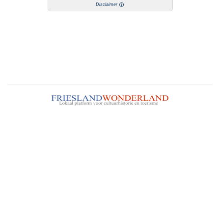
Disclaimer
FrieslandWonderland, alles wat u wilt weten over
Friesland. Neem contact op met de beheerder van deze
website via het
contactformulier
.
Nieuw! Heeft u een accommodatie of toeristisch bedrijf in
Friesland en wilt u uw gasten goed en effectief informeren
over de omgeving van uw bedrijf bestel dan de gratis
FrieslandWonderland-flyers
voor op uw balie, in uw
folderrek of informatiemap!