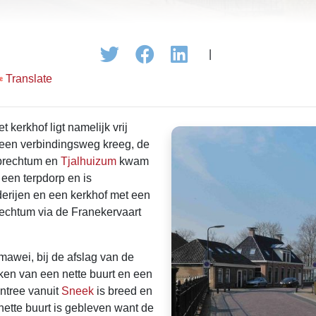
|
Translate
kerkhof ligt namelijk vrij
4 een verbindingsweg kreeg, de
brechtum en
Tjalhuizum
kwam
 een terpdorp en is
erijen en een kerkhof met een
chtum via de Franekervaart
awei, bij de afslag van de
ken van een nette buurt en een
ntree vanuit
Sneek
is breed en
nette buurt is gebleven want de