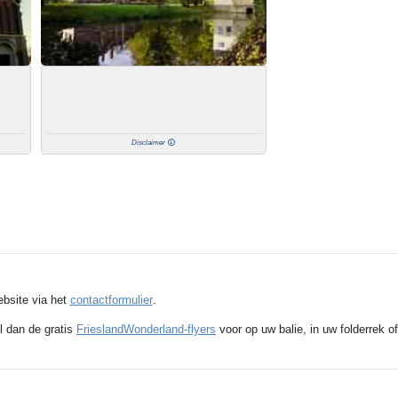
Disclaimer
ebsite via het
contactformulier
.
l dan de gratis
FrieslandWonderland-flyers
voor op uw balie, in uw folderrek of