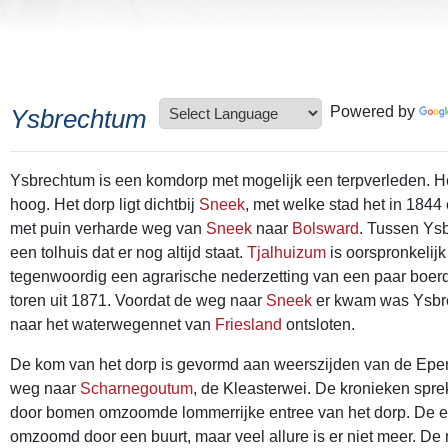
Powered by
Ysbrechtum
Ysbrechtum is een komdorp met mogelijk een terpverleden. Het 
hoog. Het dorp ligt dichtbij
Sneek
, met welke stad het in 184
met puin verharde weg van
Sneek
naar
Bolsward
. Tussen Ys
een tolhuis dat er nog altijd staat.
Tjalhuizum
is oorspronkelijk
tegenwoordig een agrarische nederzetting van een paar boerd
toren uit 1871. Voordat de weg naar
Sneek
er kwam was Ysbre
naar het waterwegennet van
Friesland
ontsloten.
De kom van het dorp is gevormd aan weerszijden van de Epem
weg naar
Scharnegoutum
, de Kleasterwei. De kronieken spre
door bomen omzoomde lommerrijke entree van het dorp. De e
omzoomd door een buurt, maar veel allure is er niet meer. De 