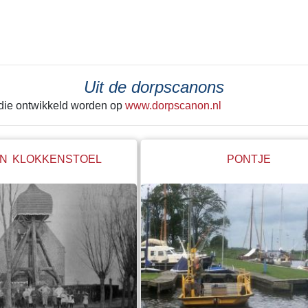
 laatste keer achter zich
tekeer ging zie je het best in He
Alleen de grond onder de huisjes
kerk werd met rust gelaten. Een g
betonnen steunwal geeft wellicht
de laatste schep de grond in ging
Uit de dorpscanons
hele boel begon te schuiven. Ie
 die ontwikkeld worden op
www.dorpscanon.nl
"stop" hebben geroepen. Net op ti
N KLOKKENSTOEL
PONTJE