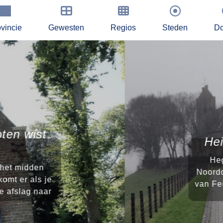
vincie
Gewesten
Regios
Steden
Do
n wist
Heili
Hegebe
t midden
Noordoost
 er als je
van Ferwe
fslag naar