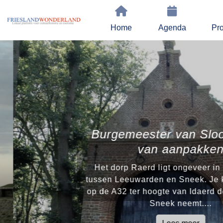
Home
Agenda
Pro
Burgemeester van Sloote
van aanpakken
Het dorp Raerd ligt ongeveer in he
tussen Leeuwarden en Sneek. Je komt
op de A32 ter hoogte van Idaerd de a
Sneek neemt....