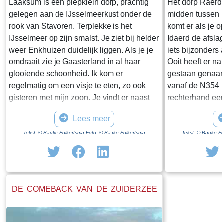
Laaksum is een piepklein dorp, prachtig
Het dorp Raerd 
gelegen aan de IJsselmeerkust onder de
midden tussen
rook van Stavoren. Terplekke is het
komt er als je 
IJsselmeer op zijn smalst. Je ziet bij helder
Idaerd de afsla
weer Enkhuizen duidelijk liggen. Als je je
iets bijzonders
omdraait zie je Gaasterland in al haar
Ooit heeft er n
glooiende schoonheid. Ik kom er
gestaan genaam
regelmatig om een visje te eten, zo ook
vanaf de N354 h
gisteren met mijn zoon. Je vindt er naast
rechterhand ee
een paar huisjes en boerderijen notabene
staan. Dit is h
Lees meer
twee visrestaurants op steenworp afstand
staande restan
van elkaar. Er schijnt het jaar rond
poortgebouw gee
Tekst: © Bauke Folkertsma Foto: © Bauke Folkertsma
Tekst: © Bauke F
voldoende klandizie te zijn voor beide en
Jongemastate. 
dat stelt gerust. Gisteren stond er
zware groene d
“Laaksumer Bot” op de kaart bij het linker
sierletters “gel
restaurant dat sinds een paar jaar in de
Het is de moei
DE COMEBACK VAN DE ZUIDERZEE
voormalige zoutloods gevestigd is. Zolang
te bekijken. Je 
de voorraad strekt welteverstaan. De naam
stenen restante
“Laaksumer Bot” suggereert dat de vis
gestaan heeft.