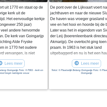
ert uit 1770 en staat op de
De pont over de Lijkvaart voert n
rige kerk uit de
jachthaven en naar de nieuwe Sl
ijd. Het eenvoudige kerkje
De haven was vroeger grasland v
 (ongeveer 250 jaar)
vee en het hooi en hoorde bij de b
 veel andere hervormde
Later was het in eigendom van S
ân. De kerk van Goingarijp
der Leij (boerenleenbank directeu
tichting Alde Fryske
Akmarijp). De overtocht ging toen
om in 1770 het oudere
praam. In 1963 is het stuk land
d vervangen, is niet
uitgebaggerd en nu is het een ha
 tekening, gemaakt in 1723
motor- en zeiljachten. De veerpon
Lees meer
Lees meer
f, ziet het kerkje er niet
ongeveer 1995 nog in Heeg gebrui
. De Hervormde Gemeente
door de verplaatsing van de ha
 Belang Goingarijp Foto: © PBG - kerk en
Tekst: © Plaatselijk Belang Goingarijp Foto: © Plaa
toel begin twintigste eeuw
Goingarijp
 vormde samen met het drie
aldaar uit de vaart genomen. Daar
erop gelegen dorp Broek
over water naar Goingarijp gesle
rde kerkelijke gemeente.
opgeknapt. De pont gaat vooruit 
den de predikant. Tot in de
middel van een ketting die wordt
w werd de dominee van het
aangedreven door een elektromo
et andere dorp geroeid.
aan de overkant te komen of de p