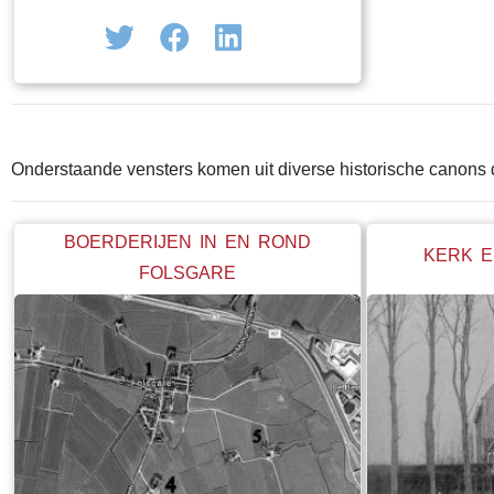
hun broodwinning ontnomen alsmede de
de deur voor de
bijbehorende industriële activiteiten.
sloot!
Vissersdorpen en steden kwamen
economisch in een neerwaartse spiraal en
moesten andere vormen van inkomsten
verzinnen. Het toerisme bleek voor veel
Onderstaande vensters komen uit diverse historische canons
plaatsen het enige perspectief. Toch
herinnert veel aan de Zuiderzee. Zeker in
voormalige visserssteden en -dorpen als
BOERDERIJEN IN EN ROND
KERK E
Stavoren, Hindeloopen, Workum en
FOLSGARE
Makkum. Er liggen nog steeds geregeld
vissersschepen aangemeerd en in het
seizoen vele schepen van de bruine vloot
maar het is een magere afspiegeling van
wat het ooit geweest is als je oude foto's
bekijkt van voor 1932. Nu las ik laatst dat
de Afsluitdijk is doorgestoken en dat er een
zogenaamde vismigratierivier is