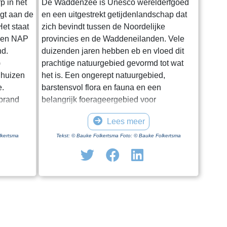
p in het
De Waddenzee is Unesco werelderfgoed
igt aan de
en een uitgestrekt getijdenlandschap dat
et staat
zich bevindt tussen de Noordelijke
oven NAP
provincies en de Waddeneilanden. Vele
nd.
duizenden jaren hebben eb en vloed dit
)
prachtige natuurgebied gevormd tot wat
 huizen
het is. Een ongerept natuurgebied,
e.
barstensvol flora en fauna en een
rprand
belangrijk foerageergebied voor
entale
trekvogels. Hoewel het een enorm gebied
Lees meer
.
is blijkt het lastig om het van dichtbij te
ge dag in
zien en ervaren. Natuurlijk kun je in
lkertsma
Tekst: © Bauke Folkertsma Foto: © Bauke Folkertsma
iode is
Friesland en Groningen vanaf en onder
f geen
aan de dijk het gebied bewonderen. Maar
 optimaal
je moet al gaan wadlopen om het echt van
uwing. Een
dichtbij te bekijken. Wadlopen kun je
 kerk”.
echter maar op een aantal vaste plaatsen
doen en ook nog eens uitsluitend onder
n voetpad
begeleiding van een gids. In Friesland kan