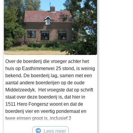
boerderij in de hooiberg opgeslagen. Het
Dat was een he
laatste langhuis met de bijbehorende
roeiers als voo
hooiberg in Fryslân staat, volledig
het slecht wee
gerestaureerd, in het dorp Warten. Het is
de zuidzijde va
als museum ingericht ( bouwjaar 1725)
ingemetseld waa
eerste steen d
gelegd door Fr
Eisinga aet 18
Over de boerderij die vroeger achter het
Grietman Vegel
huis op Easthimmerwei 25 stond, is weinig
kerk heeft zes
bekend. De boerderij lag, samen met een
gemaakt door 
aantal andere boerderijen op de oude
glazenier uit S
Middelzeedyk. Het vroegste dat op schrift
goede staat bew
staat over deze boerderij is, dat hier in
vermoedelijk ie
1511 Hero Fongersz woont en dat de
bereikbaarheid 
boerderij vier en veertig pondemaat en
eeuw. Aan de w
twee einsen groot is, inclusief 2
klokkenstoel. D
pondemaat “Saedlant leggende, om ende
die in 1527 is
Lees meer
om an Hero fros huijs ende Heem“. Het
Wou uit Kampe