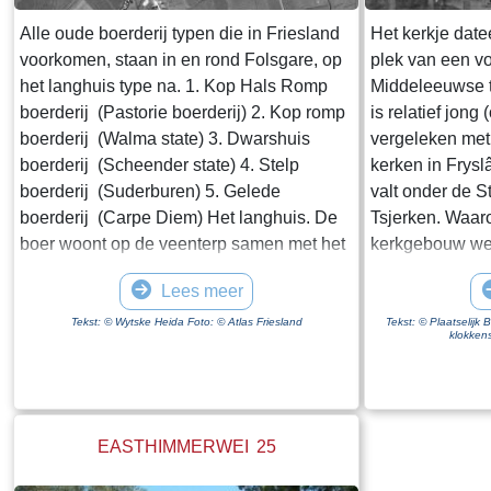
gerealiseerd. Rijkswaterstaat schrijft op de
website van de Afsluitdijk "De
Alle oude boerderij typen die in Friesland
Het kerkje date
Vismigratierivier is een vernieuwend plan
voorkomen, staan in en rond Folsgare, op
plek van een vo
om de Waddenzee en het IJsselmeer weer
het langhuis type na. 1. Kop Hals Romp
Middeleeuwse t
met elkaar te verbinden". Wikipedia zegt
boerderij (Pastorie boerderij) 2. Kop romp
is relatief jong
dat een zee "een grote hoeveelheid water
boerderij (Walma state) 3. Dwarshuis
vergeleken met
is die in open verbinding staat met een
boerderij (Scheender state) 4. Stelp
kerken in Frysl
andere zee". Ik weet niet hoeveel moeite
boerderij (Suderburen) 5. Gelede
valt onder de S
het kost om een geografische naam te
boerderij (Carpe Diem) Het langhuis. De
Tsjerken. Waar
wijzigen maar wat mij betreft krijgt de
boer woont op de veenterp samen met het
kerkgebouw wer
Zuiderzee een comeback.
vee in een open ruimte onder één dak. De
bekend. Op een
Lees meer
ontwikkeling van de boerderij gaat de
door Stellingwer
volgende fase in, als de boer gescheiden
bouwvallig uit
Tekst: © Wytske Heida Foto: © Atlas Friesland
Tekst: © Plaatselijk
klokkens
van het vee gaat wonen. Het woonhuis is
van Goingarijp
van de schuur gescheiden door het
kilometer verd
middenhuis, dat lager is dan het voorhuis.
een gecombinee
Daarachter de schuur, die in lengte varieert
De dorpen deel
EASTHIMMERWEI 25
afhankelijk van het aantal stuks vee dat de
twintigste eeu
boer heeft. Het hooi wordt naast de
ene dorp naar h