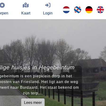
rpen
Kaart
Login
ge huisjes in Hegebeintum
intum is een piepklein dorp in het
en van Friesland. Het ligt aan de weg
rt naar Burdaard. Het staat bekend om
zijn terp,...
Lees meer