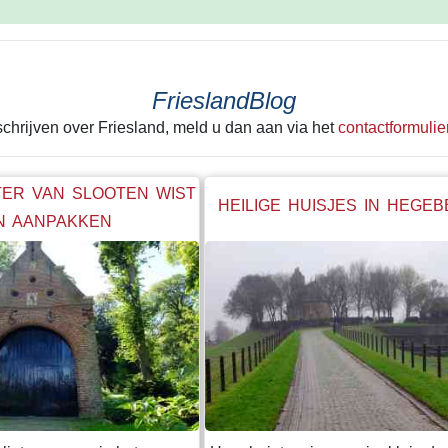
FrieslandBlog
 schrijven over Friesland, meld u dan aan via het
contactformulie
ER VAN SLOOTEN WIST
HEILIGE HUISJES IN HEGE
N AANPAKKEN