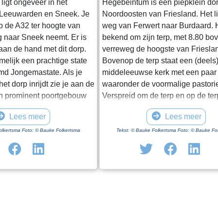
ligt ongeveer in het
Hegebeintum is een piepklein dor
 Leeuwarden en Sneek. Je
Noordoosten van Friesland. Het l
op de A32 ter hoogte van
weg van Ferwert naar Burdaard. H
g naar Sneek neemt. Er is
bekend om zijn terp, met 8.80 b
 aan de hand met dit dorp.
verreweg de hoogste van Friesla
amelijk een prachtige state
Bovenop de terp staat een (deels
d Jongemastate. Als je
middeleeuwse kerk met een paar
et dorp inrijdt zie je aan de
waaronder de voormalige pastori
n prominent poortgebouw
Verspreid om de terp en op de te
et enige nog overeind
een paar boerderijen, het monum
Lees meer
Lees meer
t van Jongemastate. Het
Harsta-state en een dozijn huizen
ft toegang tot het park
Gisteren was ik er op een druileri
olkertsma Foto: © Bauke Folkertsma
Tekst: © Bauke Folkertsma Foto: © Bauke Fo
In het poortgebouw zit een
december. Voordeel van deze per
eur waarop met statige
dat de bomen rondom het kerkho
ieve de deur te sluiten aub”.
blad dragen. Daardoor heb je een
te waard om het park eens
uitzicht op de terp en haar bebo
vindt er stinzenflora en
ideale dag voor een “rondje om de
n van de state die er eens
Vanaf de parkeerplaats bij het
 Grote brokken zandsteen
bezoekerscentrum loop je via ee