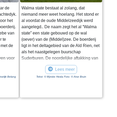
aar de
Walma state bestaat al zolang, dat
achtedyk.
niemand meer weet hoelang. Het stond er
oor het
al voordat de oude Middelzeedijk werd
oerderij.
aangelegd.. De naam zegt het al “Walma
iebe van
state” een state gebouwd op de wal
r te
(oever) van de (Middel)zee. De boerderij
 met de
ligt in het deltagebied van de Ald Rien, net
als het naastgelegen buurschap
ven voor
Suderburen. De noordelijke aftakking van
t werd tot
de Ald Rien naar de Middelzee wordt later
Lees meer
kt en is
gekanaliseerd. Dit is de
venmond
Folsgaasteropvaart. Een kreek die hierop
tselijk Belang
Tekst: © Wytske Heida Foto: © Atse Bruin
na is hij
uit komt, is de oude opvaart naar de
ept en
boerderij. Bij de aanleg van de oude
door
Middelzeedijk wordt gebruik gemaakt van
de terpen die er al zijn. Walma State is één
tor. Om
van de boerderijen op deze dijk. Walma
ont naar
state is vanouds een adellijke state. De