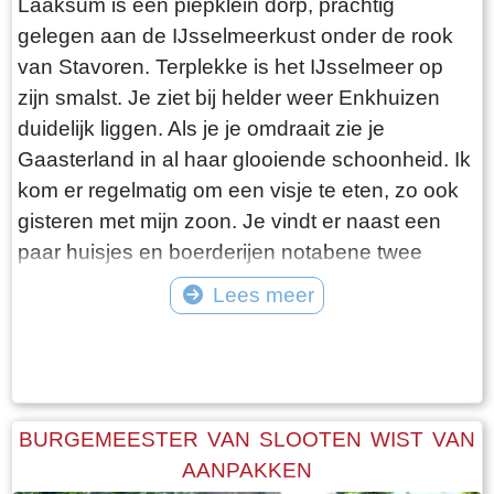
Laaksum is een piepklein dorp, prachtig
gelegen aan de IJsselmeerkust onder de rook
van Stavoren. Terplekke is het IJsselmeer op
zijn smalst. Je ziet bij helder weer Enkhuizen
duidelijk liggen. Als je je omdraait zie je
Gaasterland in al haar glooiende schoonheid. Ik
kom er regelmatig om een visje te eten, zo ook
gisteren met mijn zoon. Je vindt er naast een
paar huisjes en boerderijen notabene twee
visrestaurants op steenworp afstand van elkaar.
Lees meer
Er schijnt het jaar rond voldoende klandizie te
Tekst: © Bauke Folkertsma Foto: © Bauke Folkertsma
zijn voor beide en dat stelt gerust. Gisteren
stond er “Laaksumer Bot” op de kaart bij het
linker restaurant dat sinds een paar jaar in de
voormalige zoutloods gevestigd is. Zolang de
BURGEMEESTER VAN SLOOTEN WIST VAN
voorraad strekt welteverstaan. De naam
AANPAKKEN