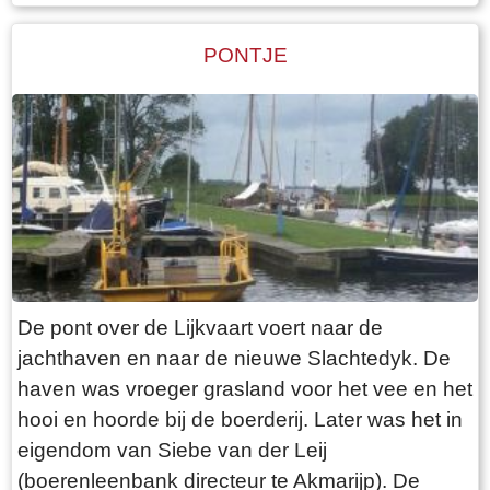
lager is dan het voorhuis. Daarachter de schuur,
leerden onderduikers de dorpsbewoners
die in lengte varieert afhankelijk van het aantal
PONTJE
schaken.
stuks vee dat de boer heeft. Het hooi wordt
naast de boerderij in de hooiberg opgeslagen.
Het laatste langhuis met de bijbehorende
hooiberg in Fryslân staat, volledig
gerestaureerd, in het dorp Warten. Het is als
museum ingericht ( bouwjaar 1725)
De pont over de Lijkvaart voert naar de
jachthaven en naar de nieuwe Slachtedyk. De
haven was vroeger grasland voor het vee en het
hooi en hoorde bij de boerderij. Later was het in
eigendom van Siebe van der Leij
(boerenleenbank directeur te Akmarijp). De