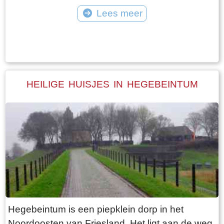
vangt iedereen bot bij Laaksum.
van Jongemastate. Het poortgebouw geeft
Lees meer
toegang tot het park Jongemastate. In het
Tekst: © Bauke Folkertsma Foto: © Bauke Folkertsma
poortgebouw zit een zware groene deur waarop
met statige sierletters “gelieve de deur te sluiten
aub”. Het is de moeite waard om het park eens
te bekijken. Je vindt er stinzenflora en stenen
HEILIGE HUISJES IN HEGEBEINTUM
restanten van de state die er eens gestaan
heeft. Grote brokken zandsteen liggen her en
der verspreid door het park alsof er een enorme
explosie heeft plaatsgevonden. Niets is minder
waar. De laatste bewoner van Jongemastate
was Burgemeester van Slooten. Hij was
burgemeester van de gemeente
Rauwerderhem. Het voormalige gemeentehuis
staat een eindje verderop. Het is moeilijk voor te
Hegebeintum is een piepklein dorp in het
stellen maar toen hij verhuisde heeft hij de state
Noordoosten van Friesland. Het ligt aan de weg