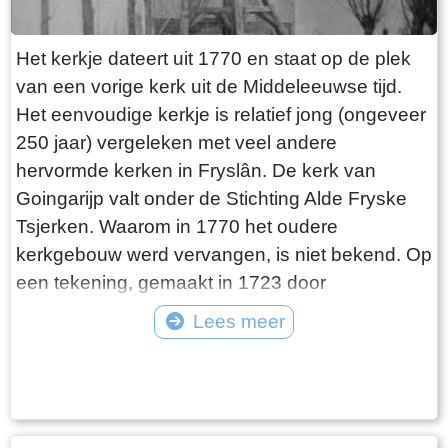
Het kerkje dateert uit 1770 en staat op de plek
van een vorige kerk uit de Middeleeuwse tijd.
Het eenvoudige kerkje is relatief jong (ongeveer
250 jaar) vergeleken met veel andere
hervormde kerken in Fryslân. De kerk van
Goingarijp valt onder de Stichting Alde Fryske
Tsjerken. Waarom in 1770 het oudere
kerkgebouw werd vervangen, is niet bekend. Op
een tekening, gemaakt in 1723 door
Stellingwerf, ziet het kerkje er niet bouwvallig uit.
Lees meer
De Hervormde Gemeente van Goingarijp
Tekst: © Plaatselijk Belang Goingarijp Foto: © PBG - kerk en klokkenstoel
vormde samen met het drie kilometer verderop
begin twintigste eeuw
gelegen dorp Broek een gecombineerde
kerkelijke gemeente. De dorpen deelden de