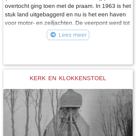
overtocht ging toen met de praam. In 1963 is het
stuk land uitgebaggerd en nu is het een haven
voor motor- en zeiljachten. De veerpont werd tot
ongeveer 1995 nog in Heeg gebruikt en is door
Lees meer
de verplaatsing van de havenmond aldaar uit de
Tekst: © Plaatselijk Belang Goingarijp Foto: © Plaatselijk Belang Goingarijp
vaart genomen. Daarna is hij over water naar
Goingarijp gesleept en opgeknapt. De pont gaat
vooruit door middel van een ketting die wordt
aangedreven door een elektromotor. Om aan de
KERK EN KLOKKENSTOEL
overkant te komen of de pont naar je toe te laten
varen moet je op de twee knoppen drukken, die
respectievelijk onder en boven zitten. Na een
paar seconden komt de pont in beweging, maar
vóór je dit doet: kijk eerst of er geen boten willen
passeren. De ketting komt namelijk omhoog als
de pont gaat varen!