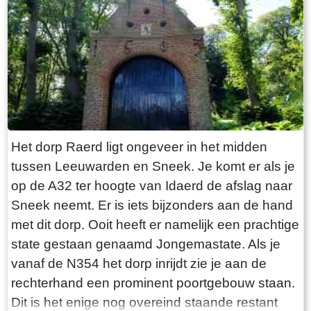
“Laaksumer Bot” suggereert dat de vis terplekke
gevangen wordt. En niets is minder waar.
Tegenover de twee visrestaurants ligt in het
kleinste haventje van Europa eenzaam en
alleen de HL6. Navraag in het restaurant leert
dan dit de vissersboot van de gebroeders De
Vries is. Zij zijn de laatste overgebleven vissers
van Laaksum. Eerder was er sprake van een
Het dorp Raerd ligt ongeveer in het midden
bescheiden vloot maar de meeste vissers van
tussen Leeuwarden en Sneek. Je komt er als je
Laaksum zijn er al lang geleden mee gestopt.
op de A32 ter hoogte van Idaerd de afslag naar
De gebroeders De Vries houden het dus nog vol
Sneek neemt. Er is iets bijzonders aan de hand
en vangen regelmatig bot bij Laaksum. Ik hoor
met dit dorp. Ooit heeft er namelijk een prachtige
dat de ze inmiddels aardig op leeftijd zijn, in
state gestaan genaamd Jongemastate. Als je
ieder geval over de zestig. Ik hoop dat ze het
vanaf de N354 het dorp inrijdt zie je aan de
nog even kunnen volhouden tot aan hun
rechterhand een prominent poortgebouw staan.
pensioenleeftijd. Want zodra zij ermee stoppen
Dit is het enige nog overeind staande restant