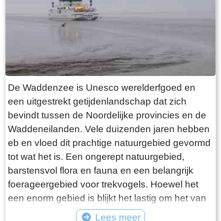
want deze is aan de binnenkant ook de moeite
waard. Er hangt een aantal historische houten
rouwborden aan de muur. In de huizen brandt
licht en de kachel. Aan de andere kant van de
terp loop je weer naar beneden, nu via voetpad
van gele klinkers. Als je daarna links aanhoudt
De Waddenzee is Unesco werelderfgoed en
kom je gewoon weer uit waar je bent begonnen.
een uitgestrekt getijdenlandschap dat zich
Het is moeilijk voor te stellen dat een dergelijk
bevindt tussen de Noordelijke provincies en de
terp ooit door mensenhanden is gemaakt.
Waddeneilanden. Vele duizenden jaren hebben
Terpen hadden een belangrijke functie als
eb en vloed dit prachtige natuurgebied gevormd
bescherming tegen overstromingen vanuit zee.
tot wat het is. Een ongerept natuurgebied,
Na de aanleg van dijken werden ze, ontdaan
barstensvol flora en fauna en een belangrijk
van hun nut, voor het grootste deel weer
foerageergebied voor trekvogels. Hoewel het
afgegraven. De vruchtbare grond naar elders
een enorm gebied is blijkt het lastig om het van
verscheept. Hoe rigoureus deze vorm van
dichtbij te zien en ervaren. Natuurlijk kun je in
Lees meer
“mijnbouw” tekeer ging zie je het best in