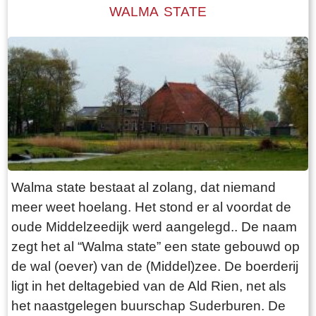
predikant. Tot in de twintigste eeuw werd de
WALMA STATE
dominee van het ene dorp naar het andere dorp
geroeid. Dat was een hele opgave, zowel voor
de roeiers als voor de dominee zelf, vooral als
het slecht weer was. Boven de ingang aan de
zuidzijde van de kerk is een steen ingemetseld
waarop te lezen staat: `De eerste steen deser
Nieuwe kerke was gelegd door Frans Julius
Johan van Eisinga aet 18 Kleinzoon van de
heer Grietman Vegelin van Claerbergen`. De
Walma state bestaat al zolang, dat niemand
kerk heeft zes gebrandschilderde ramen,
meer weet hoelang. Het stond er al voordat de
gemaakt door Ype Staak, een 18e eeuwse
oude Middelzeedijk werd aangelegd.. De naam
glazenier uit Sneek. Dat deze ramen in goede
zegt het al “Walma state” een state gebouwd op
staat bewaard zijn gebleven, zegt vermoedelijk
de wal (oever) van de (Middel)zee. De boerderij
iets over de moeilijke bereikbaarheid van
ligt in het deltagebied van de Ald Rien, net als
Goingarijp in de 18e eeuw. Aan de westzijde
het naastgelegen buurschap Suderburen. De