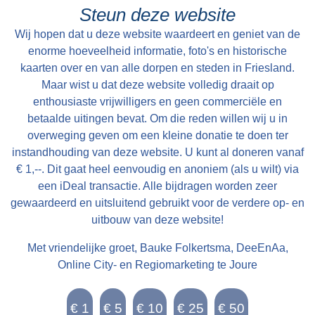
de kerkdiensten, bruiloften en begrafenissen.
waarvan “36 ponden Hooijland, 31 ponden
Steun deze website
Elke oudejaarsdag komen dorpsbewoners bij
Grasland en 7 ponden Reijdland”. Het land ten
Wij hopen dat u deze website waardeert en geniet van de
elkaar rondom de klokkenstoel om beurtelings
zuiden van de boerderij wordt het “lege meden”
enorme hoeveelheid informatie, foto's en historische
hangend aan het touw het oude jaar uit te
genoemd, waaraan het rijeedmeer (rietmeer) ligt.
kaarten over en van alle dorpen en steden in Friesland.
luiden. Als je op het juiste tijdstip rond de kerk
Maar wist u dat deze website volledig draait op
Het rijeedland (rietland) ligt tegen de “die grote
wandelt, is de klok op de hele en halve uren te
enthousiaste vrijwilligers en geen commerciële en
Rien”. Verder is er nog “6 ponden saedlant
betaalde uitingen bevat. Om die reden willen wij u in
horen met zijn mooie vérdragende klank.
leggende, om ende om op ende an Epas vors.
overweging geven om een kleine donatie te doen ter
stins graft”. Deze stinsgracht omsloot de
instandhouding van deze website. U kunt al doneren vanaf
stinswier en lag tegen het “saedland” aan. Een
€ 1,--. Dit gaat heel eenvoudig en anoniem (als u wilt) via
andere naam die wordt gebruikt voor stinswier is
een iDeal transactie. Alle bijdragen worden zeer
gewaardeerd en uitsluitend gebruikt voor de verdere op- en
‘wijer’. Deze naam komen we tegen in het
uitbouw van deze website!
Register van aanbreng bij de buurman van Epa
Ighaz op Suderburen. Lolla Taekaz is hier
Met vriendelijke groet, Bauke Folkertsma, DeeEnAa,
pachtboer en “dije halve huijssteed mijt die
Online City- en Regiomarketing te Joure
halve wijer hoert Epa voer XIV st “. Epa Ighaz is
dus eigenaar van de stins op Walma state en