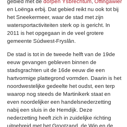
gebied met de
dorpen
Ysbrechtum
,
Offingawier
en Loënga erbij. Dat gebied reikt nu ook tot bij
het Sneekermeer, waar de stad met zijn
watersportactiviteiten sterk op is gericht. In
2011 is het opgegaan in de veel grotere
gemeente Súdwest-Fryslân.
De stad is tot in de tweede helft van de 19de
eeuw gevangen gebleven binnen de
stadsgrachten uit de 16de eeuw die een
hartvormige plattegrond vormden. Daarin is het
noordwestelijke gedeelte het oudst, een terp
waarop nog steeds de Martinikerk staat en
even noordelijker een handelsnederzetting
nabij een sluis in de Hemdijk. Deze
nederzetting heeft zich in zuidelijke richting
uitgebreid met het Grootzand, de Wip en de