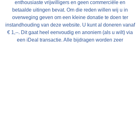
enthousiaste vrijwilligers en geen commerciële en
betaalde uitingen bevat. Om die reden willen wij u in
overweging geven om een kleine donatie te doen ter
instandhouding van deze website. U kunt al doneren vanaf
€ 1,--. Dit gaat heel eenvoudig en anoniem (als u wilt) via
een iDeal transactie. Alle bijdragen worden zeer
gewaardeerd en uitsluitend gebruikt voor de verdere op- en
uitbouw van deze website!
Met vriendelijke groet, Bauke Folkertsma, DeeEnAa,
Online City- en Regiomarketing te Joure
Verberg deze mededeling
Nieuw! Heeft u een accommodatie of toeristisch bedrijf in
Friesland en wilt u uw gasten goed en effectief informeren
over de omgeving van uw bedrijf bestel dan de gratis
FrieslandWonderland-flyers
voor op uw balie, in uw