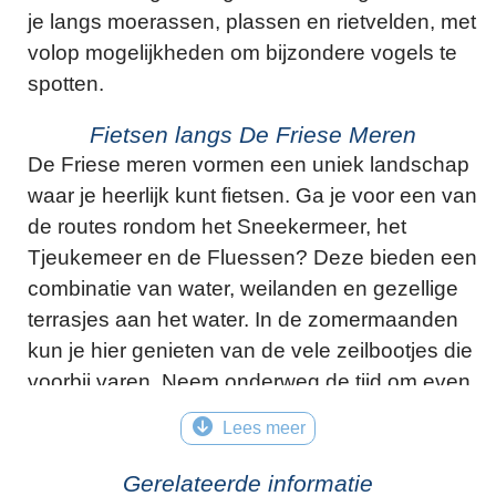
je langs moerassen, plassen en rietvelden, met
volop mogelijkheden om bijzondere vogels te
spotten.
Fietsen langs De Friese Meren
De Friese meren vormen een uniek landschap
waar je heerlijk kunt fietsen. Ga je voor een van
de routes rondom het Sneekermeer, het
Tjeukemeer en de Fluessen? Deze bieden een
combinatie van water, weilanden en gezellige
terrasjes aan het water. In de zomermaanden
kun je hier genieten van de vele zeilbootjes die
voorbij varen. Neem onderweg de tijd om even
uit te rusten bij een van de vele theetuinen of
Lees meer
strandpaviljoens. Hier kun je goed genieten
van een kop koffie met uitzicht op het water.
Gerelateerde informatie