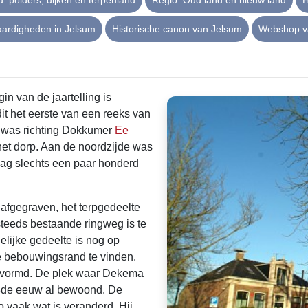
: polders, dijken en terpenland
Regio: Oud land en nieuw land
H
ardigheden in Jelsum
Historische canon van Jelsum
Webshop v
n van de jaartelling is
it het eerste van een reeks van
rp was richting Dokkumer
Ee
het dorp. Aan de noordzijde was
ag slechts een paar honderd
afgegraven, het terpgedeelte
teeds bestaande ringweg is te
delijke gedeelte is nog op
de bebouwingsrand te vinden.
 gevormd. De plek waar Dekema
13de eeuw al bewoond. De
o vaak wat is veranderd. Hij