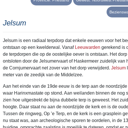
Provincie: Friesland
Gewest: Noordwest Friesland
Bezienswa
Jelsum
Jelsum is een radiaal terpdorp dat enkele eeuwen voor het begi
ontstaan op een kwelderwal. Vanaf
Leeuwarden
gerekend is d
de terpdorpen die op de oostelijke oever is ontstaan. Het do
ontsloten door de Jelsumervaart of Haskermeer zuidelijk van 
de Cornjumervaart net zover van het dorp verwijderd.
Jelsum
l
meter van de zeedijk van de Middelzee.
Aan het einde van de 19de eeuw is de terp aan de noordzijde 
waar Harinxmastate op stond. Aan weilanden binnen de nog s
zien hoe uitgestrekt de bijna dubbele terp is geweest. Het zui
hoogte. Daar staat nu aan de noordzijde de kerk en is de ou
Tussen de ringweg, Op ’e Terp, en de kerk is een grasplein
nu staat was, aan archeologische sporen te oordelen, in de 
huidige, omgrachte zaalstins is moeilijk te dateren, omdat er z